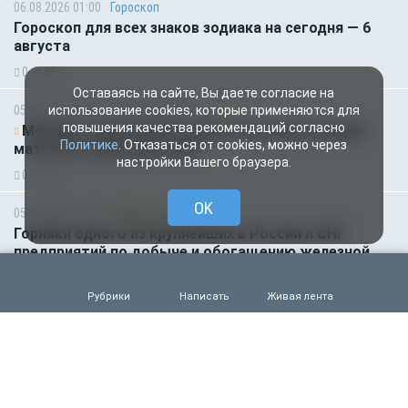
06.08.2026 01:00
Гороскоп
Гороскоп для всех знаков зодиака на сегодня — 6
августа
0
40
Оставаясь на сайте, Вы даете согласие на
05.08.2026 18:45
Происшествия
использование cookies, которые применяются для
повышения качества рекомендаций согласно
Молодого футболиста убило молнией во время
Политике
. Отказаться от cookies, можно через
матча на глазах зрителей
настройки Вашего браузера.
0
84
OK
05.08.2026 14:35
Новости партнёров
Горняки одного из крупнейших в России и СНГ
предприятий по добыче и обогащению железной
руды удостоены государственных наград
0
60
Рубрики
Написать
Живая лента
05.08.2026 14:01
Общество
Выяснилось, кто не сможет получить
загранпаспорт через МФЦ
0
72