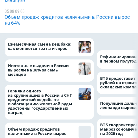
месяцев
05.08 09:00
Объем продаж кредитов наличными в России вырос
на 64%
на 64%
Ежемесячная смена кешбэка:
как меняются траты и спрос
Рефинансировани
в первом полугоди
Ипотечные выдачи в России
выросли на 38% за семь
месяцев
ВТБ предоставит 
рублей на строит
складских компл
Горняки одного
из крупнейших в России и СНГ
предприятий по добыче
Популяция дальн
и обогащению железной руды
леопарда выросла
удостоены государственных
наград
ВТБ скорректиро
Объем продаж кредитов
макроэкономичес
наличными в России вырос
на 2026 год