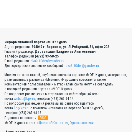
Информационный портал «МОЁ! Курск»
Адрес редакции:
394049 г. Воронеж, ул. Л.Рябцевой, 54, офис 202
Главный редактор:
Деревяшкин Владислав Анатольевич
Телефон редакции
(4722) 33-58-25
E-mail редакции:
dva3-10der@yandex.ru
Для юридически значимых сообщений:
dva3-10der@yandex.ru
Мнения авторов статей, опубликованных на портале «МОЁ! Курск», материалов,
размещённых в разделах «Мнения», «Народные новости», а также
комментариев пользователей к материалам сайта могут не совпадать
с позицией редакции портала «МОЁ! Курск».
По вопросам размещения материалов на сайте обращайтесь:
почта
webzb@kpv.ru
, телефон (473) 267-94-14
По вопросам размещения рекламы на сайте обращайтесь:
почта
lip@kpv.ru
с пометкой «Реклама на портале "МОЁ! Курск"»,
телефон (473) 267-94-13
RSS
Подписка на новости:
«МОЁ! Курск» в сети:
«Дзен»
,
«ВКонтакте»
,
Одноклассники