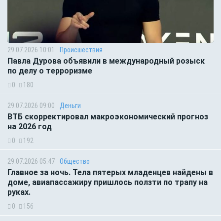
29.07.2026 10:01
Происшествия
Павла Дурова объявили в международный розыск
по делу о терроризме
0
180
29.07.2026 09:00
Деньги
ВТБ скорректировал макроэкономический прогноз
на 2026 год
0
192
29.07.2026 05:47
Общество
Главное за ночь. Тела пятерых младенцев найдены в
доме, авиапассажиру пришлось ползти по трапу на
руках.
0
156