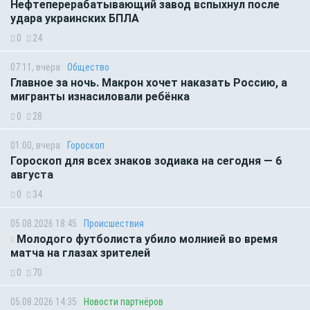
Нефтеперерабатывающий завод вспыхнул после
удара украинских БПЛА
0
24
07:11, вчера
Общество
Главное за ночь. Макрон хочет наказать Россию, а
мигранты изнасиловали ребёнка
0
28
01:00, вчера
Гороскоп
Гороскоп для всех знаков зодиака на сегодня — 6
августа
0
34
05.08.2026 18:45
Происшествия
Молодого футболиста убило молнией во время
матча на глазах зрителей
0
70
05.08.2026 14:35
Новости партнёров