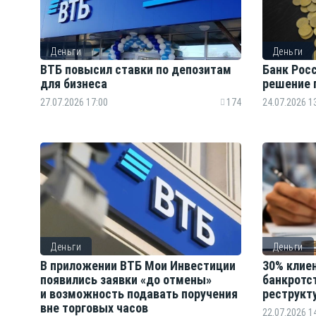
Деньги
Деньги
ВТБ повысил ставки по депозитам
Банк Рос
для бизнеса
решение 
27.07.2026 17:00
174
24.07.2026 1
Деньги
Деньги
В приложении ВТБ Мои Инвестиции
30% клие
появились заявки «до отмены»
банкротс
и возможность подавать поручения
реструкт
вне торговых часов
22.07.2026 1