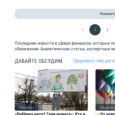
Показат
1
2
Последние новости в сфере финансов, которые п
сбережения. Аналитические статьи, экспертные м
ДАВАЙТЕ ОБСУДИМ
Предложить тему для о
Общество
Обществ
ть
«Ребёнка нету? Гони монету»: Кто и
От нов