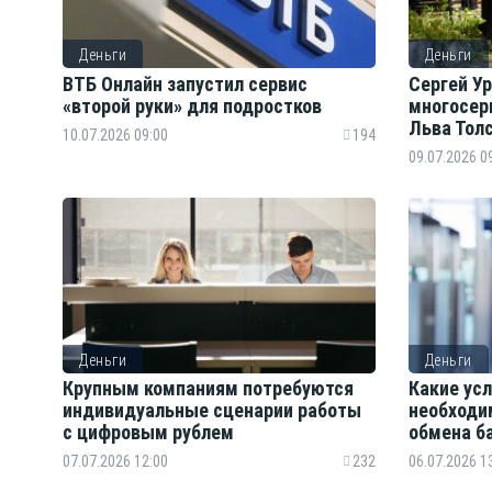
Деньги
Деньги
ВТБ Онлайн запустил сервис
Сергей У
«второй руки» для подростков
многосер
Льва Тол
10.07.2026 09:00
194
09.07.2026 0
Деньги
Деньги
Крупным компаниям потребуются
Какие ус
индивидуальные сценарии работы
необходи
с цифровым рублем
обмена б
07.07.2026 12:00
232
06.07.2026 1