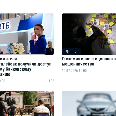
Деньги
иматели
О схемах инвестиционного
тплейсах получили доступ
мошенничества
ому банковскому
10.07.2026 14:00
ванию
9:00
192