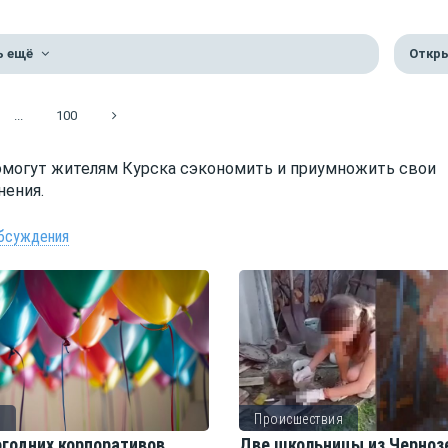
ь ещё
Откры
...
100
омогут жителям Курска сэкономить и приумножить свои
нения.
бсуждения
о
Происшествия
огодних корпоративов
Две школьницы из Черноз