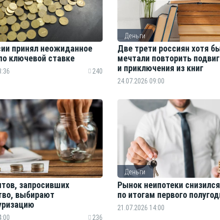
Деньги
сии принял неожиданное
Две трети россиян хотя бы
по ключевой ставке
мечтали повторить подвиг
и приключения из книг
3:36
240
24.07.2026 09:00
Деньги
нтов, запросивших
Рынок неипотеки снизился
тво, выбирают
по итогам первого полуго
уризацию
21.07.2026 14:00
4:00
236