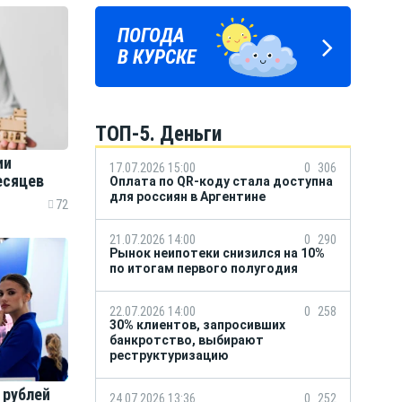
ПОГОДА
ГОРОСКОП
В КУРСКЕ
НА КАЖДЫЙ ДЕНЬ
ТОП-5. Деньги
ии
17.07.2026 15:00
0
306
месяцев
Оплата по QR-коду стала доступна
для россиян в Аргентине
72
21.07.2026 14:00
0
290
Рынок неипотеки снизился на 10%
по итогам первого полугодия
22.07.2026 14:00
0
258
30% клиентов, запросивших
банкротство, выбирают
реструктуризацию
 рублей
24.07.2026 13:36
0
252