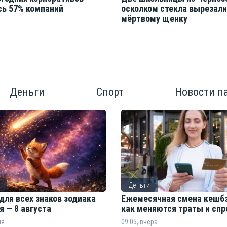
сь 57% компаний
осколком стекла вырезал
мёртвому щенку
Деньги
Спорт
Новости п
Деньги
для всех знаков зодиака
Ежемесячная смена кешбэ
я — 8 августа
как меняются траты и спр
ня
09:05, вчера