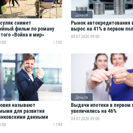
Деньги
рсуляк снимет
Рынок автокредитования 
ийный фильм по роману
вырос на 41% в первом по
стого «Война и мир»
08.07.2026 09:00
9:00
192
Деньги
ловия называют
Выдачи ипотеки в первом 
мыми для развития
увеличились на 46%
анковскими данными
04.07.2026 09:00
3:00
194