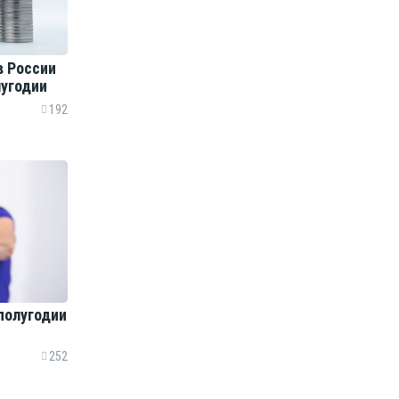
в России
лугодии
192
полугодии
252