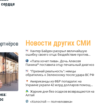
и сердце
говорить с детьми о разводе
изб
родителей?
нов
Новости других СМИ
артнёров
Хантер Байден раскрыл величайшую
ошибку своего отца: бездействие против
Трампа
«Папа хочет пива». Дочь Алексея
Панина* поставила отцу печальный диагноз
"Признай реальность": немцы
обратились к Зеленскому после удара ВС РФ
Американцы из ФБР попадали: на
Украине украли 42 млрд долларов помощи
Запада
Жаркие дни без осадков возвращаются на
ка:
Алтай
ос
«Холостой — полчеловека»