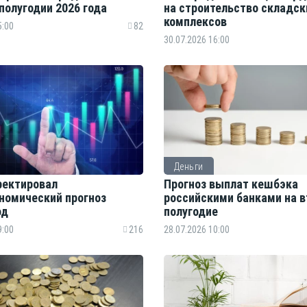
полугодии 2026 года
на строительство складск
комплексов
5:00
82
30.07.2026 16:00
Деньги
ректировал
Прогноз выплат кешбэка
номический прогноз
российскими банками на в
од
полугодие
9:00
216
28.07.2026 10:00