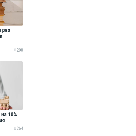
 раз
и
208
 на 10%
дия
264