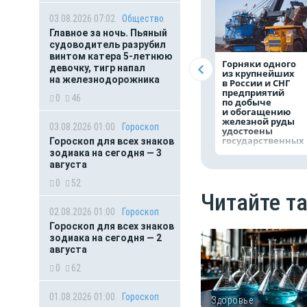
03.08.2026 07:02
Общество
Главное за ночь. Пьяный
судоводитель разрубил
винтом катера 5-летнюю
Горняки одного
девочку, тигр напал
из крупнейших
на железнодорожника
в России и СНГ
предприятий
0
46
по добыче
и обогащению
железной руды
03.08.2026 01:00
Гороскоп
удостоены
государственных
Гороскоп для всех знаков
наград
зодиака на сегодня — 3
августа
0
52
Читайте т
02.08.2026 01:00
Гороскоп
Гороскоп для всех знаков
зодиака на сегодня — 2
августа
0
62
01.08.2026 01:00
Гороскоп
Здоровье