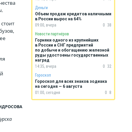
чества
Деньги
ы.
Объем продаж кредитов наличными
в России вырос на 64%
 стоит
09:00, вчера
0
38
бузов,
Новости партнёров
лее
Горняки одного из крупнейших
в России и СНГ предприятий
по добыче и обогащению железной
руды удостоены государственных
ля
наград
14:35, вчера
0
32
ий
Гороскоп
Гороскоп для всех знаков зодиака
на сегодня — 6 августа
01:00, сегодня
0
8
АНДРОСОВА
урска