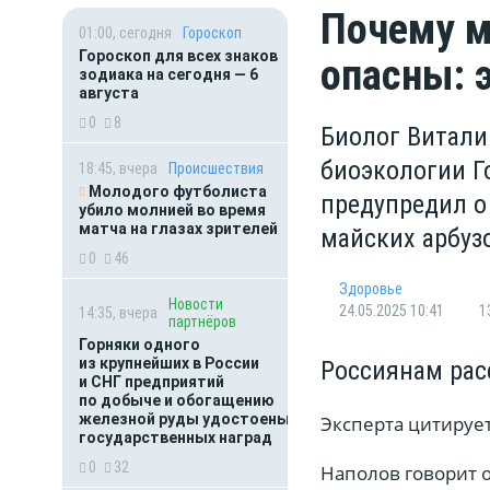
Почему м
01:00, сегодня
Гороскоп
Гороскоп для всех знаков
опасны: 
зодиака на сегодня — 6
августа
0
8
Биолог Витали
биоэкологии Г
18:45, вчера
Происшествия
Молодого футболиста
предупредил о
убило молнией во время
матча на глазах зрителей
майских арбуз
0
46
Здоровье
Новости
24.05.2025 10:41
1
14:35, вчера
партнёров
Горняки одного
из крупнейших в России
Россиянам рас
и СНГ предприятий
по добыче и обогащению
железной руды удостоены
Эксперта цитируе
государственных наград
0
32
Наполов говорит о