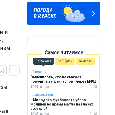
ПОГОДА
ГОРОСКОП
В КУРСКЕ
НА КАЖДЫЙ ДЕНЬ
и и
,
нием
Самое читаемое
За 24 часа
За 7 Дней
За месяц
Общество
Выяснилось, кто не сможет
получить загранпаспорт через МФЦ
узы
14:01, вчера
0
48
Происшествия
Молодого футболиста убило
молнией во время матча на глазах
зрителей
ны в
18:45, вчера
0
46