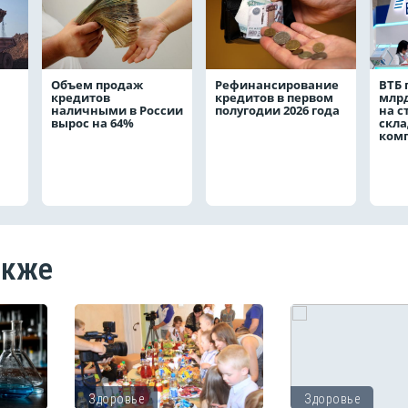
Объем продаж
Рефинансирование
ВТБ 
кредитов
кредитов в первом
млрд
наличными в России
полугодии 2026 года
на с
вырос на 64%
скла
ком
акже
Здоровье
Здоровье