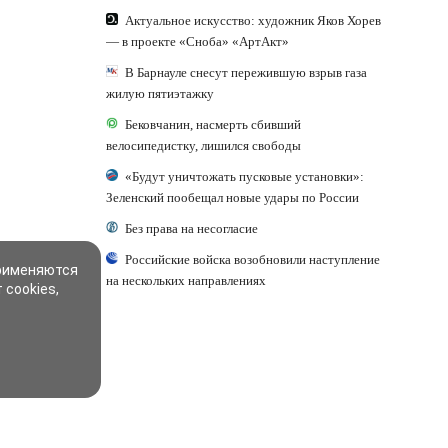
Актуальное искусство: художник Яков Хорев
— в проекте «Сноба» «АртАкт»
В Барнауле снесут пережившую взрыв газа
жилую пятиэтажку
Бековчанин, насмерть сбивший
велосипедистку, лишился свободы
«Будут уничтожать пусковые установки»:
Зеленский пообещал новые удары по России
Без права на несогласие
Российские войска возобновили наступление
применяются
на нескольких направлениях
 cookies,