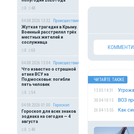
полугодии 2026 года
0
48
04.08.2026 13:32
Происшествия
Жуткая трагедия в Крыму.
Военный расстрелял трёх
местных жителей и
сослуживца
КОММЕНТИ
0
60
04.08.2026 13:04
Происшествия
Что известно о страшной
атаке ВСУ на
Подмосковье: погибли
ЧИТАЙТЕ ТАКЖЕ
пять человек
Угрожа
13.05 14:31
0
54
ВОЗ пр
30.04 10:15
04.08.2026 01:00
Гороскоп
Как си
26.04 15:55
Гороскоп для всех знаков
зодиака на сегодня — 4
августа
0
40