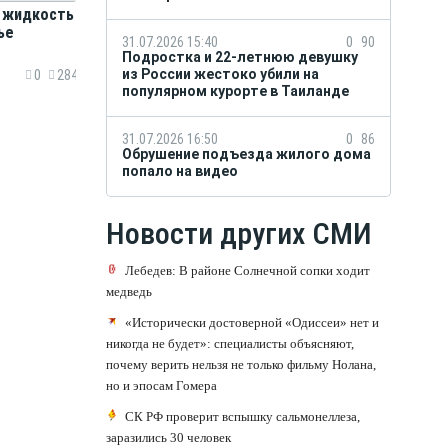
я жидкость
ье
31.07.2026 15:40
0
90
Подростка и 22-летнюю девушку
из России жестоко убили на
0
284
популярном курорте в Таиланде
31.07.2026 16:50
0
86
Обрушение подъезда жилого дома
попало на видео
Новости других СМИ
Лебедев: В районе Солнечной сопки ходит
медведь
«Исторически достоверной «Одиссеи» нет и
никогда не будет»: специалисты объясняют,
почему верить нельзя не только фильму Нолана,
но и эпосам Гомера
СК РФ проверит вспышку сальмонеллеза,
заразились 30 человек