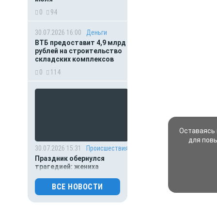
0
94
30.07.2026 16:00
Деньги
ВТБ предоставит 4,9 млрд
рублей на строительство
складских комплексов
0
114
Оставаясь 
для пов
30.07.2026 15:31
Происшествия
Праздник обернулся
трагедией: жениха
зарезали на собственной
свадьбе
ВСЕ НОВОСТИ
0
124