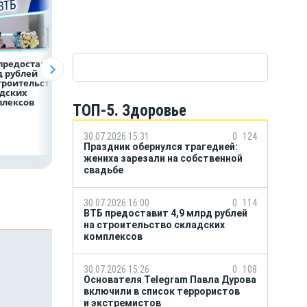
предоставит 4,9
Популяция
ВТБ скорректиро
 рублей
дальневосточного
макроэкономиче
троительство
леопарда выросла в
й прогноз на 2026
дских
шесть раз
плексов
ТОП-5. Здоровье
30.07.2026 15:31
0
124
Праздник обернулся трагедией:
жениха зарезали на собственной
свадьбе
30.07.2026 16:00
0
114
ВТБ предоставит 4,9 млрд рублей
на строительство складских
комплексов
30.07.2026 15:26
0
108
Основателя Telegram Павла Дурова
включили в список террористов
и экстремистов