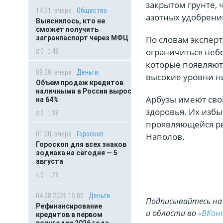
закрытом грунте, 
14:01, вчера
Общество
азотных удобрени
Выяснилось, кто не
сможет получить
загранпаспорт через МФЦ
По словам эксперт
ограничиться неб
0
48
которые появляютс
09:00, вчера
Деньги
высокие уровни н
Объем продаж кредитов
наличными в России вырос
Арбузы имеют свой
на 64%
здоровья. Их избы
0
38
проявляющейся рв
01:00, вчера
Гороскоп
Наполов.
Гороскоп для всех знаков
зодиака на сегодня — 5
августа
0
28
04.08.2026 15:00
Деньги
Подписывайтесь на 
Рефинансирование
и области во
«ВКон
кредитов в первом