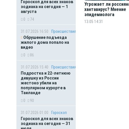
Гороскоп для всех знаков
Угрожает ли россиян
зодиака на сегодня — 1
хантавирус? Мнение
августа
эпидемиолога
0
74
13.05 14:31
31.07.2026 16:50
Происшествия
Обрушение подъезда
жилого дома попало на
видео
0
86
31.07.2026 15:40
Происшествия
Подростка и 22-летнюю
девушку из России
жестоко убили на
популярном курорте в
Таиланде
0
90
31.07.2026 01:00
Гороскоп
Гороскоп для всех знаков
зодиака на сегодня — 31
июля