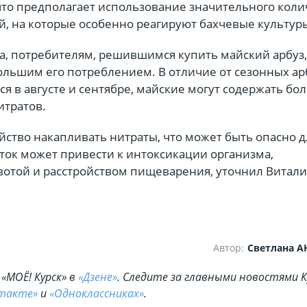
что предполагает использование значительного коли
й, на которые особенно реагируют бахчевые культур
а, потребителям, решившимся купить майский арбуз,
ольшим его потреблением. В отличие от сезонных ар
я в августе и сентябре, майские могут содержать бо
итратов.
ство накапливать нитраты, что может быть опасно д
ток может привести к интоксикации организма,
отой и расстройством пищеварения, уточнил Витал
Автор:
Светлана 
«МОЁ! Курск» в
«Дзене»
. Cледите за главными новостями К
такте»
и
«Одноклассниках»
.