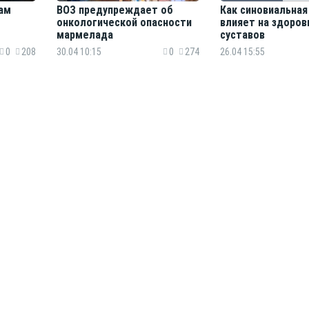
ам
ВОЗ предупреждает об
Как синовиальна
онкологической опасности
влияет на здоров
мармелада
суставов
0
208
30.04 10:15
0
274
26.04 15:55