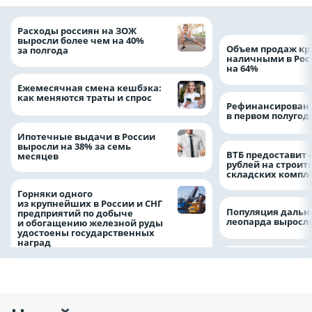
Расходы россиян на ЗОЖ
выросли более чем на 40%
Объем продаж кр
за полгода
наличными в Рос
на 64%
Ежемесячная смена кешбэка:
как меняются траты и спрос
Рефинансировани
в первом полугоди
Ипотечные выдачи в России
выросли на 38% за семь
ВТБ предоставит 
месяцев
рублей на строит
складских компл
Горняки одного
из крупнейших в России и СНГ
Популяция дальн
предприятий по добыче
леопарда выросла
и обогащению железной руды
удостоены государственных
наград