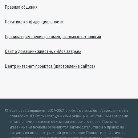
Правила общения
Политика конфиденциальности
Правила применения рекомендательных технологий
Сайт о домашних животных «Моё зверьё»
Центр интернет-проектов (изготовление сайтов)
Все права защищены, 2007–2024. Любые материалы, размещенные на
портале «МОЁ! Курск» сотрудниками редакции, нештатными авторами
и читателями,являются объектами авторского права. Права на
указанные материалы охраняются законодательством о правах на
результаты интеллектуальной деятельности.Полное или частичное