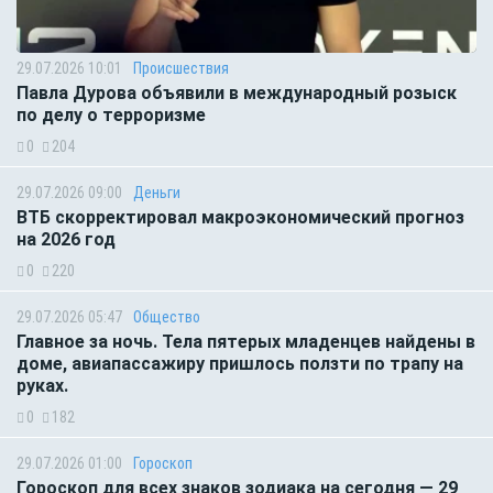
29.07.2026 10:01
Происшествия
Павла Дурова объявили в международный розыск
по делу о терроризме
0
204
29.07.2026 09:00
Деньги
ВТБ скорректировал макроэкономический прогноз
на 2026 год
0
220
29.07.2026 05:47
Общество
Главное за ночь. Тела пятерых младенцев найдены в
доме, авиапассажиру пришлось ползти по трапу на
руках.
0
182
29.07.2026 01:00
Гороскоп
Гороскоп для всех знаков зодиака на сегодня — 29