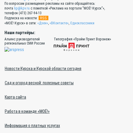
По вопросам размещения рекламы на сайте обращайтесь:
почта
lip@kpv.ru
с пометкой «Реклама на портале "МОЁ! Курск"»,
телефон (473) 267-94-13
RSS
Подписка на новости:
«МОЁ! Курск» в сети:
«Дзен»
,
«ВКонтакте»
,
Одноклассники
Наши партнёры:
Альянс руководителей
Типография «Прайм Принт Воронеж»
региональных СМИ России
Новости Курска и Курской области сегодня
Сад и огород весной: полезные советы
Карта сайта
Работа в команде «МОЁ!»
Информация о платных услугах