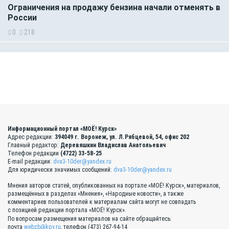
Ограничения на продажу бензина начали отменять в
России
0
218
Информационный портал «МОЁ! Курск»
Адрес редакции:
394049 г. Воронеж, ул. Л.Рябцевой, 54, офис 202
Главный редактор:
Деревяшкин Владислав Анатольевич
Телефон редакции
(4722) 33-58-25
E-mail редакции:
dva3-10der@yandex.ru
Для юридически значимых сообщений:
dva3-10der@yandex.ru
Мнения авторов статей, опубликованных на портале «МОЁ! Курск», материалов,
размещённых в разделах «Мнения», «Народные новости», а также
комментариев пользователей к материалам сайта могут не совпадать
с позицией редакции портала «МОЁ! Курск».
По вопросам размещения материалов на сайте обращайтесь:
почта
webzb@kpv.ru
, телефон (473) 267-94-14