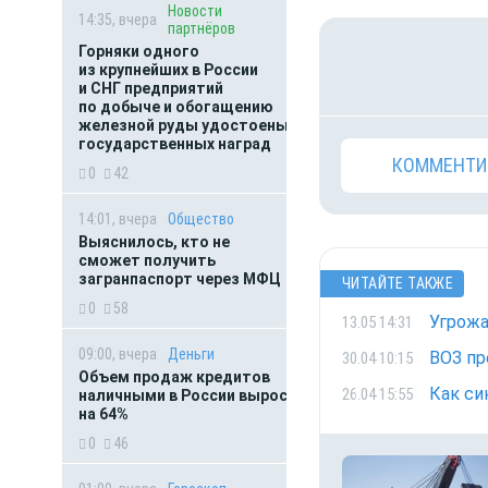
Новости
14:35, вчера
партнёров
Горняки одного
из крупнейших в России
и СНГ предприятий
по добыче и обогащению
железной руды удостоены
государственных наград
КОММЕНТИ
0
42
14:01, вчера
Общество
Выяснилось, кто не
сможет получить
загранпаспорт через МФЦ
ЧИТАЙТЕ ТАКЖЕ
0
58
Угрожа
13.05 14:31
09:00, вчера
Деньги
ВОЗ пр
30.04 10:15
Объем продаж кредитов
Как си
26.04 15:55
наличными в России вырос
на 64%
0
46