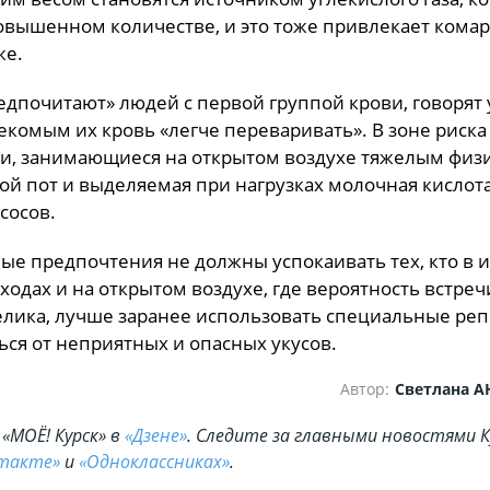
вышенном количестве, и это тоже привлекает комаро
же.
едпочитают» людей с первой группой крови, говорят
секомым их кровь «легче переваривать». В зоне риска
и, занимающиеся на открытом воздухе тяжелым физ
вой пот и выделяемая при нагрузках молочная кислот
сосов.
е предпочтения не должны успокаивать тех, кто в и
оходах и на открытом воздухе, где вероятность встреч
лика, лучше заранее использовать специальные реп
ься от неприятных и опасных укусов.
Автор:
Светлана 
«МОЁ! Курск» в
«Дзене»
. Cледите за главными новостями К
такте»
и
«Одноклассниках»
.