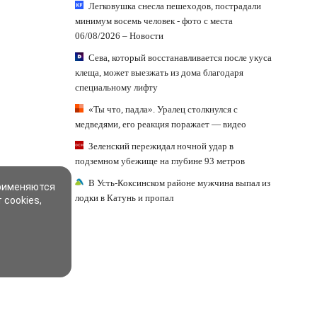
Легковушка снесла пешеходов, пострадали
минимум восемь человек - фото с места
06/08/2026 – Новости
Сева, который восстанавливается после укуса
клеща, может выезжать из дома благодаря
специальному лифту
«Ты что, падла». Уралец столкнулся с
медведями, его реакция поражает — видео
Зеленский пережидал ночной удар в
подземном убежище на глубине 93 метров
В Усть-Коксинском районе мужчина выпал из
применяются
лодки в Катунь и пропал
 cookies,