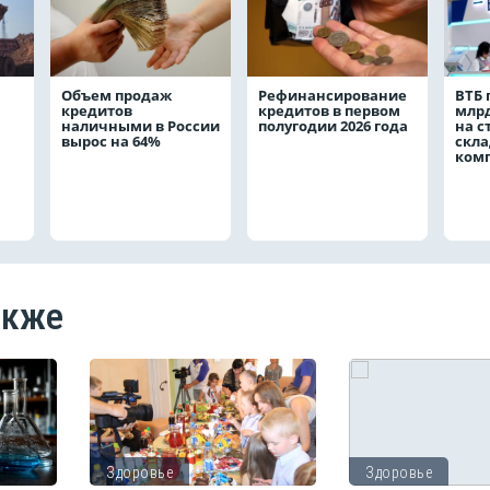
Объем продаж
Рефинансирование
ВТБ 
кредитов
кредитов в первом
млрд
наличными в России
полугодии 2026 года
на с
вырос на 64%
скла
ком
акже
Здоровье
Здоровье