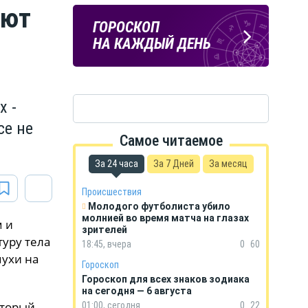
ают
ПОГОДА
ГОРОСКОП
В КУРСКЕ
НА КАЖДЫЙ ДЕНЬ
х -
се не
Самое читаемое
За 24 часа
За 7 Дней
За месяц
Происшествия
Молодого футболиста убило
молнией во время матча на глазах
м и
зрителей
уру тела
18:45, вчера
0
60
мухи на
Гороскоп
Гороскоп для всех знаков зодиака
на сегодня — 6 августа
оторый
01:00, сегодня
0
22