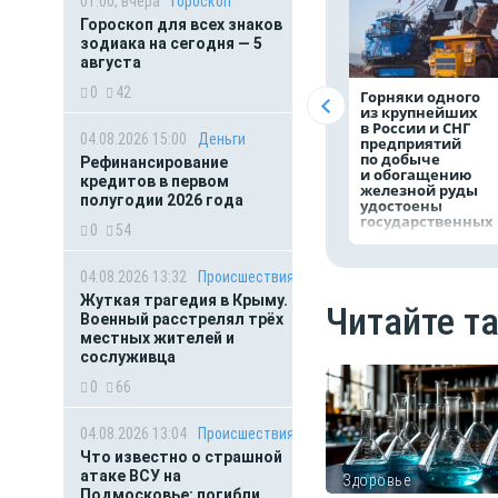
01:00, вчера
Гороскоп
Гороскоп для всех знаков
зодиака на сегодня — 5
августа
0
42
Горняки одного
из крупнейших
в России и СНГ
04.08.2026 15:00
Деньги
предприятий
по добыче
Рефинансирование
и обогащению
кредитов в первом
железной руды
полугодии 2026 года
удостоены
государственных
0
54
наград
04.08.2026 13:32
Происшествия
Жуткая трагедия в Крыму.
Читайте т
Военный расстрелял трёх
местных жителей и
сослуживца
0
66
04.08.2026 13:04
Происшествия
Что известно о страшной
атаке ВСУ на
Здоровье
Подмосковье: погибли