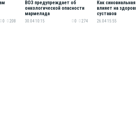
ам
ВОЗ предупреждает об
Как синовиальна
онкологической опасности
влияет на здоров
мармелада
суставов
0
208
30.04 10:15
0
274
26.04 15:55