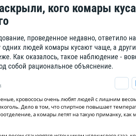
аскрыли, кого комары кус
го
дование, проведенное недавно, ответило на
 одних людей комары кусают чаще, а други
же. Как оказалось, такое наблюдение - вов
под собой рациональное объяснение.
4
еные, кровососы очень любят людей с лишним весо
коголь. Дело в том, что спиртное повышает температ
оотделение, а комары летят на такую приманку, как 
им весом становятся источником углекислого газа, к