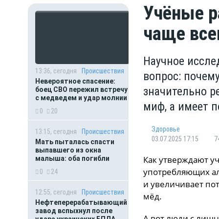
Учёные р
чаще все
Научное иссле
13:36, сегодня
Происшествия
вопрос: почему
Невероятное спасение:
значительно ре
боец СВО пережил встречу
с медведем и удар молнии
миф, а имеет 
0
20
Здоровье
13:15, сегодня
Происшествия
03.07.2025 17:15
7
Мать пыталась спасти
выпавшего из окна
Как
утверждают
уч
малыша: оба погибли
употребляющих ал
0
24
и увеличивает пот
12:55, сегодня
Происшествия
мёд.
Нефтеперерабатывающий
завод вспыхнул после
А вот люди с лишн
удара украинских БПЛА