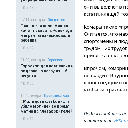
они выделяют в по
0
14
кстати, клещей то
07:11, сегодня
Общество
Главное за ночь. Макрон
Комары также «пр
хочет наказать Россию, а
Считается, что на
мигранты изнасиловали
спортсмены и люд
ребёнка
трудом - их трудо
0
12
привлекают крово
01:00, сегодня
Гороскоп
Гороскоп для всех знаков
Впрочем, комарины
зодиака на сегодня — 6
не входит. В турп
августа
кровососущими ве
0
22
чтобы застраховат
18:45, вчера
Происшествия
Молодого футболиста
убило молнией во время
матча на глазах зрителей
Подписывайтесь на 
0
60
и области во
«ВКон