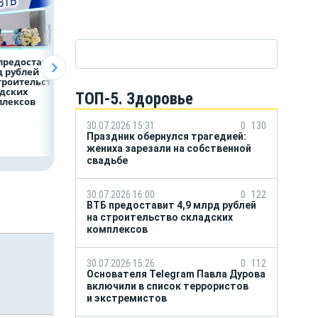
предоставит 4,9
Популяция
ВТБ скорректиро
 рублей
дальневосточного
макроэкономиче
троительство
леопарда выросла в
й прогноз на 2026
дских
шесть раз
ТОП-5. Здоровье
плексов
30.07.2026 15:31
0
130
Праздник обернулся трагедией:
жениха зарезали на собственной
свадьбе
30.07.2026 16:00
0
122
ВТБ предоставит 4,9 млрд рублей
на строительство складских
комплексов
30.07.2026 15:26
0
112
Основателя Telegram Павла Дурова
включили в список террористов
и экстремистов