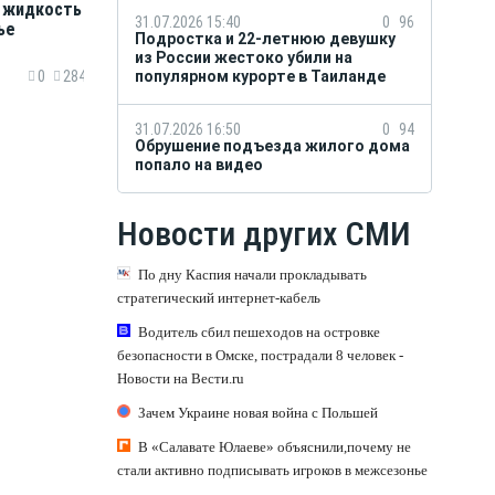
я жидкость
31.07.2026 15:40
0
96
ье
Подростка и 22-летнюю девушку
из России жестоко убили на
популярном курорте в Таиланде
0
284
31.07.2026 16:50
0
94
Обрушение подъезда жилого дома
попало на видео
Новости других СМИ
По дну Каспия начали прокладывать
стратегический интернет-кабель
Водитель сбил пешеходов на островке
безопасности в Омске, пострадали 8 человек -
Новости на Вести.ru
Зачем Украине новая война с Польшей
В «Салавате Юлаеве» объяснили,почему не
стали активно подписывать игроков в межсезонье