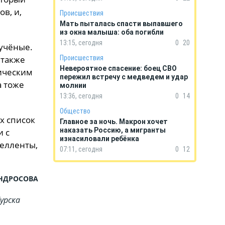
в, и,
Происшествия
Мать пыталась спасти выпавшего
из окна малыша: оба погибли
13:15, сегодня
0
20
 учёные.
 также
Происшествия
Невероятное спасение: боец СВО
ическим
пережил встречу с медведем и удар
а тоже
молнии
13:36, сегодня
0
14
Общество
х список
Главное за ночь. Макрон хочет
наказать Россию, а мигранты
и с
изнасиловали ребёнка
елленты,
07:11, сегодня
0
12
АНДРОСОВА
урска