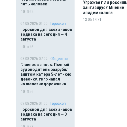
Угрожает ли россиян
пять человек
хантавирус? Мнение
0
62
эпидемиолога
13.05 14:31
04.08.2026 01:00
Гороскоп
Гороскоп для всех знаков
зодиака на сегодня — 4
августа
0
46
03.08.2026 07:02
Общество
Главное за ночь. Пьяный
судоводитель разрубил
винтом катера 5-летнюю
девочку, тигр напал
на железнодорожника
0
56
03.08.2026 01:00
Гороскоп
Гороскоп для всех знаков
зодиака на сегодня — 3
августа
0
58