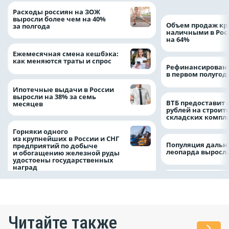
Расходы россиян на ЗОЖ
выросли более чем на 40%
Объем продаж кр
за полгода
наличными в Рос
на 64%
Ежемесячная смена кешбэка:
как меняются траты и спрос
Рефинансировани
в первом полугоди
Ипотечные выдачи в России
выросли на 38% за семь
ВТБ предоставит 
месяцев
рублей на строит
складских компл
Горняки одного
из крупнейших в России и СНГ
Популяция дальн
предприятий по добыче
леопарда выросла
и обогащению железной руды
удостоены государственных
наград
Читайте также