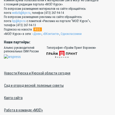
комментариев пользователей к материалам сайта могут не совпадать
с позицией редакции портала «МОЁ! Курск».
По вопросам размещения материалов на сайте обращайтесь:
почта
webzb@kpv.ru
, телефон (473) 267-94-14
По вопросам размещения рекламы на сайте обращайтесь:
почта
lip@kpv.ru
с пометкой «Реклама на портале "МОЁ! Курск"»,
телефон (473) 267-94-13
RSS
Подписка на новости:
«МОЁ! Курск» в сети:
«Дзен»
,
«ВКонтакте»
,
Одноклассники
Наши партнёры:
Альянс руководителей
Типография «Прайм Принт Воронеж»
региональных СМИ России
Новости Курска и Курской области сегодня
Сад и огород весной: полезные советы
Карта сайта
Работа в команде «МОЁ!»