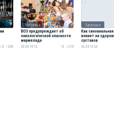
Здоровье
Здоровье
ам
ВОЗ предупреждает об
Как синовиальна
онкологической опасности
влияет на здоров
мармелада
суставов
0
208
30.04 10:15
0
274
26.04 15:55