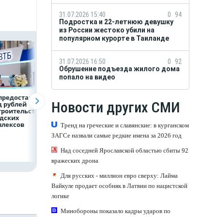
31.07.2026 15:40
0
94
Подростка и 22-летнюю девушку
из России жестоко убили на
популярном курорте в Таиланде
31.07.2026 16:50
0
92
Обрушение подъезда жилого дома
попало на видео
предоставит 4,9
Популяция
ВТБ скорректиро
Новости других СМИ
 рублей
дальневосточного
макроэкономиче
троительство
леопарда выросла в
й прогноз на 2026
дских
шесть раз
плексов
Тренд на греческие и славянские: в курганском
ЗАГСе назвали самые редкие имена за 2026 год
Над соседней Ярославской областью сбиты 92
вражеских дрона
Для русских - миллион евро сверху: Лайма
Вайкуле продает особняк в Латвии по нацистской
логике
Минобороны показало кадры ударов по