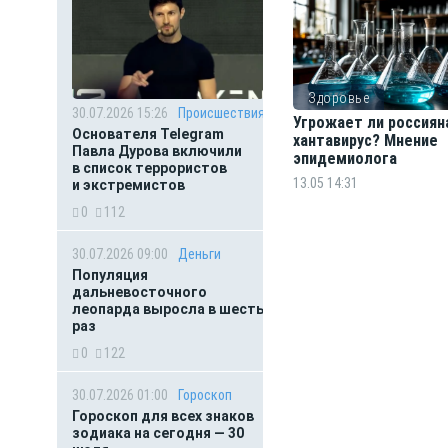
Здоровье
30.07.2026 15:26
Происшествия
Угрожает ли россиян
Основателя Telegram
хантавирус? Мнение
Павла Дурова включили
эпидемиолога
в список террористов
13.05 14:31
и экстремистов
0
112
30.07.2026 09:00
Деньги
Популяция
дальневосточного
леопарда выросла в шесть
раз
0
122
30.07.2026 01:00
Гороскоп
Гороскоп для всех знаков
зодиака на сегодня — 30