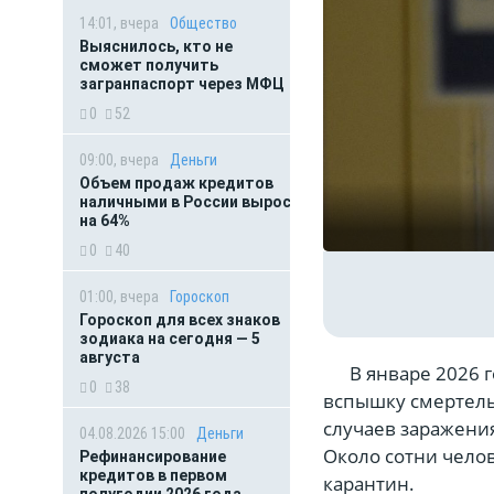
14:01, вчера
Общество
Выяснилось, кто не
сможет получить
загранпаспорт через МФЦ
0
52
09:00, вчера
Деньги
Объем продаж кредитов
наличными в России вырос
на 64%
0
40
01:00, вчера
Гороскоп
Гороскоп для всех знаков
зодиака на сегодня — 5
августа
В январе 2026 го
0
38
вспышку смертель
случаев заражения
04.08.2026 15:00
Деньги
Около сотни чело
Рефинансирование
кредитов в первом
карантин.