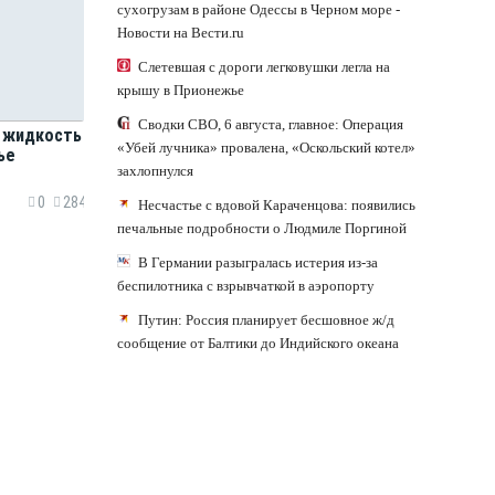
сухогрузам в районе Одессы в Черном море -
Новости на Вести.ru
Слетевшая с дороги легковушки легла на
крышу в Прионежье
Сводки СВО, 6 августа, главное: Операция
я жидкость
«Убей лучника» провалена, «Оскольский котел»
ье
захлопнулся
0
284
Несчастье с вдовой Караченцова: появились
печальные подробности о Людмиле Поргиной
В Германии разыгралась истерия из-за
беспилотника с взрывчаткой в аэропорту
Путин: Россия планирует бесшовное ж/д
сообщение от Балтики до Индийского океана