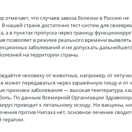
отмечает, что случаев завоза болезни в Россию не
 В нашей стране достаточно тест-систем для своевр
а, а в пунктах пропуска через границу функционируе
рая позволяет в режиме реального времени выявлять
екционных заболеваний и не допускать дальнейшег
болезней на территории страны.
даётся человеку от животных, например, от летуч
же может передаваться через заражённую пищу и от 
ые признаки заболевания — высокая температура, ка
 боль. По данным Всемирной Организации Здравоохр
вирус приводит к летальному исходу. Ни вакцины, ни
ечения против Нипаха нет, основное лечение сводит
 терапии.