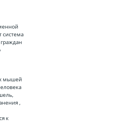
еменной
т система
 граждан
о
их мышей
человека
шель,
анения ,
ся к