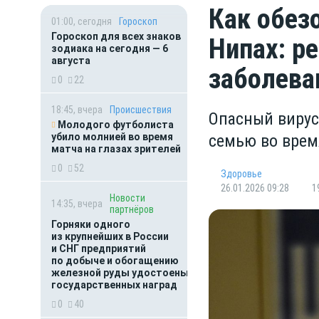
Как обез
01:00, сегодня
Гороскоп
Гороскоп для всех знаков
Нипах: р
зодиака на сегодня — 6
августа
заболева
0
22
18:45, вчера
Происшествия
Опасный вирус 
Молодого футболиста
убило молнией во время
семью во врем
матча на глазах зрителей
0
52
Здоровье
26.01.2026 09:28
1
Новости
14:35, вчера
партнёров
Горняки одного
из крупнейших в России
и СНГ предприятий
по добыче и обогащению
железной руды удостоены
государственных наград
0
40