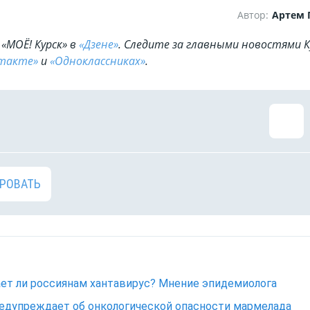
Автор:
Артем 
«МОЁ! Курск» в
«Дзене»
. Cледите за главными новостями К
такте»
и
«Одноклассниках»
.
РОВАТЬ
ет ли россиянам хантавирус? Мнение эпидемиолога
едупреждает об онкологической опасности мармелада