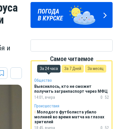
руса
ПОГОДА
ГОРОСКОП
и
В КУРСКЕ
НА КАЖДЫЙ ДЕНЬ
бя и
Самое читаемое
За 24 часа
За 7 Дней
За месяц
Общество
Выяснилось, кто не сможет
получить загранпаспорт через МФЦ
14:01, вчера
0
52
Происшествия
Молодого футболиста убило
молнией во время матча на глазах
зрителей
18:45, вчера
0
52