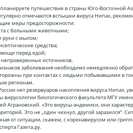
планируете путешествие в страны Юго-Восточной Ази
егулярно отмечаются вспышки вируса Нипах, рекоме
ющие меры предосторожности:
акта с больными животными;
е руки с мылом;
исептические средства;
овощи перед едой;
з непроверенных источников.
изнаков заболевания необходимо немедленно обрат
осторожны при контактах с людьми побывавшими в по
ым регионам.
ссии нет резервуаров накопления вируса Нипах, ув
ы вирусологии биологического факультета МГУ имени
ей Аграновский. «Это вирусы-эндемики, они характе
иторий. Это не „один чихнул, другой заразился“. Си
ная от ситуации, скажем, с коронавирусом или грипп
сперта Газета.ру.