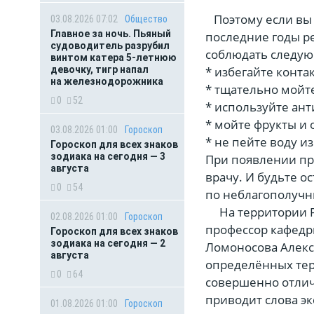
Поэтому если вы 
03.08.2026 07:02
Общество
Главное за ночь. Пьяный
последние годы р
судоводитель разрубил
соблюдать следу
винтом катера 5-летнюю
* избегайте конт
девочку, тигр напал
на железнодорожника
* тщательно мойт
0
52
* используйте ант
* мойте фрукты и 
03.08.2026 01:00
Гороскоп
* не пейте воду и
Гороскоп для всех знаков
зодиака на сегодня — 3
При появлении пр
августа
врачу. И будьте 
0
54
по неблагополучн
На территории Ро
02.08.2026 01:00
Гороскоп
профессор кафедр
Гороскоп для всех знаков
зодиака на сегодня — 2
Ломоносова Алекс
августа
определённых терр
0
64
совершенно отлич
приводит слова эк
01.08.2026 01:00
Гороскоп