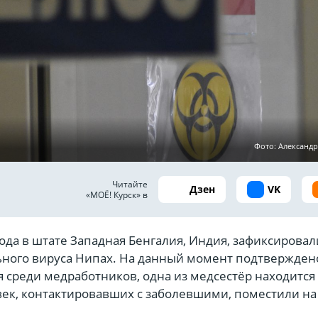
Фото: Александ
Читайте
Дзен
VK
«МОЁ! Курск» в
да в штате Западная Бенгалия, Индия, зафиксировал
ного вируса Нипах. На данный момент подтвержден
 среди медработников, одна из медсестёр находится 
век, контактировавших с заболевшими, поместили на