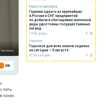
Новости партнёров
Горняки одного из крупнейших
в России и СНГ предприятий
по добыче и обогащению железной
руды удостоены государственных
наград
14:35, вчера
0
40
Гороскоп
Гороскоп для всех знаков зодиака
на сегодня — 6 августа
р Зинченко
01:00, сегодня
0
20
ОК
и
о пять
в коме.