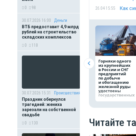
0
98
Как си
26.04 15:55
30.07.2026 16:00
Деньги
ВТБ предоставит 4,9 млрд
рублей на строительство
складских комплексов
0
118
Горняки одного
из крупнейших
в России и СНГ
предприятий
по добыче
и обогащению
железной руды
удостоены
30.07.2026 15:31
Происшествия
государственных
наград
Праздник обернулся
трагедией: жениха
зарезали на собственной
свадьбе
Читайте т
0
130