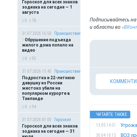
Гороскоп для всех знаков
зодиака на сегодня — 1
августа
Подписывайтесь на 
0
78
и области во
«ВКон
31.07.2026 16:50
Происшествия
Обрушение подъезда
жилого дома попало на
видео
0
92
31.07.2026 15:40
Происшествия
Подростка и 22-летнюю
КОММЕНТИ
девушку из России
жестоко убили на
популярном курорте в
Таиланде
0
94
ЧИТАЙТЕ ТАКЖЕ
31.07.2026 01:00
Гороскоп
Угрожа
13.05 14:31
Гороскоп для всех знаков
зодиака на сегодня — 31
ВОЗ пр
30.04 10:15
июля