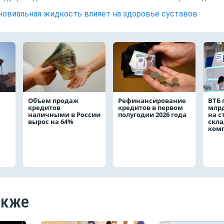
новиальная жидкость влияет на здоровье суставов
Объем продаж
Рефинансирование
ВТБ 
кредитов
кредитов в первом
млрд
наличными в России
полугодии 2026 года
на с
вырос на 64%
скла
ком
акже