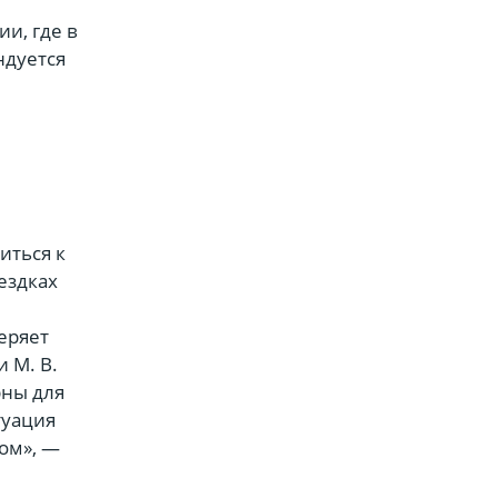
и, где в
ндуется
иться к
ездках
еряет
 М. В.
рны для
туация
ом», —