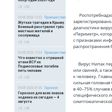
полугодии 2026 года
0
50
Роспотребнадзор 
04.08.2026 13:32
Происшествия
зарегистрировано.
Жуткая трагедия в Крыму.
диагностики вирус
Военный расстрелял трёх
местных жителей и
«Периметр», кото
сослуживца
с признаками инф
0
66
распространения 
04.08.2026 13:04
Происшествия
Что известно о страшной
атаке ВСУ на
Вирус Нипах пере
Подмосковье: погибли
или свиней, а так
пять человек
к человеку. Главн
0
60
сильная головная
04.08.2026 01:00
Гороскоп
в 40–75% случаев 
Гороскоп для всех знаков
специфического л
зодиака на сегодня — 4
симптоматической
августа
0
46