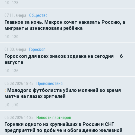
0
28
07:11, вчера
Общество
Главное за ночь. Макрон хочет наказать Россию, а
мигранты изнасиловали ребёнка
0
30
01:00, вчера
Гороскоп
Гороскоп для всех знаков зодиака на сегодня — 6
августа
0
36
05.08.2026 18:45
Происшествия
Молодого футболиста убило молнией во время
матча на глазах зрителей
0
70
05.08.2026 14:35
Новости партнёров
Горняки одного из крупнейших в России и СНГ
предприятий по добыче и обогащению железной