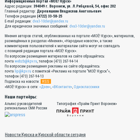
Информационный портал «МОЁ! Курск»
Адрес редакции:
394049 г. Воронеж, ул. Л.Рябцевой, 54, офис 202
Главный редактор:
Деревяшкин Владислав Анатольевич
Телефон редакции
(4722) 33-58-25
E-mail редакции:
dva3-10der@yandex.ru
Для юридически значимых сообщений:
dva3-10der@yandex.ru
Мнения авторов статей, опубликованных на портале «МОЁ! Курск», материалов,
размещённых в разделах «Мнения», «Народные новости», а также
комментариев пользователей к материалам сайта могут не совпадать
с позицией редакции портала «МОЁ! Курск».
По вопросам размещения материалов на сайте обращайтесь:
почта
webzb@kpv.ru
, телефон (473) 267-94-14
По вопросам размещения рекламы на сайте обращайтесь:
почта
lip@kpv.ru
с пометкой «Реклама на портале "МОЁ! Курск"»,
телефон (473) 267-94-13
RSS
Подписка на новости:
«МОЁ! Курск» в сети:
«Дзен»
,
«ВКонтакте»
,
Одноклассники
Наши партнёры:
Альянс руководителей
Типография «Прайм Принт Воронеж»
региональных СМИ России
Новости Курска и Курской области сегодня