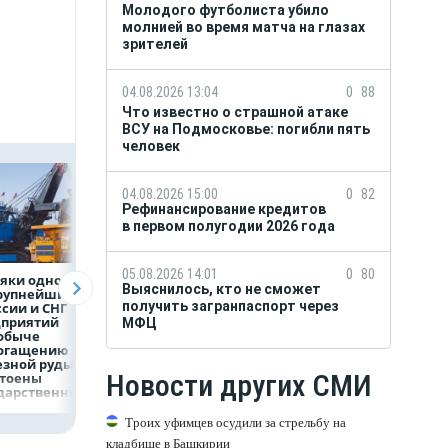
Молодого футболиста убило
молнией во время матча на глазах
зрителей
04.08.2026 13:04
0
88
Что известно о страшной атаке
ВСУ на Подмосковье: погибли пять
человек
04.08.2026 15:00
0
82
Рефинансирование кредитов
в первом полугодии 2026 года
05.08.2026 14:01
0
80
яки одного
Объем продаж
Рефинансирован
Выяснилось, кто не сможет
крупнейших
кредитов
кредитов в перв
получить загранпаспорт через
ссии и СНГ
наличными в России
полугодии 2026 г
дприятий
вырос на 64%
МФЦ
обыче
богащению
езной руды
Новости других СМИ
стоены
дарственных
рад
Троих уфимцев осудили за стрельбу на
кладбище в Башкирии