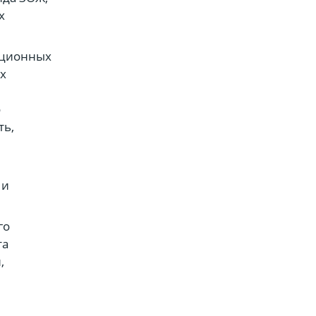
х
ационных
х
о
ть,
 и
го
та
,