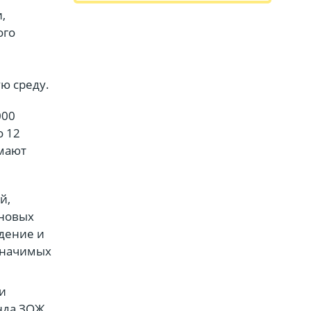
,
ого
ю среду.
000
о 12
имают
й,
 новых
едение и
значимых
и
нда ЗОЖ,