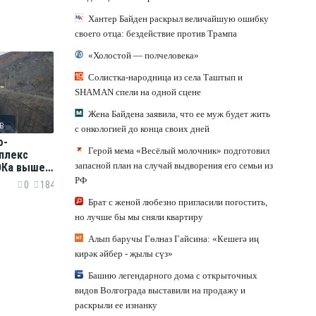
Хантер Байден раскрыл величайшую ошибку
своего отца: бездействие против Трампа
«Холостой — полчеловека»
Солистка-народница из села Таштып и
SHAMAN спели на одной сцене
Жена Байдена заявила, что ее муж будет жить
в
с онкологией до конца своих дней
о-
Герой мема «Весёлый молочник» подготовил
плекс
запасной план на случай выдворения его семьи из
ОКа вышел
ощность
РФ
0
184
Брат с женой любезно пригласили погостить,
но лучше бы мы сняли квартиру
Алып баручы Гөлназ Гайсина: «Кешегә иң
кирәк әйбер - җылы сүз»
Башню легендарного дома с открыточных
видов Волгограда выставили на продажу и
раскрыли ее изнанку