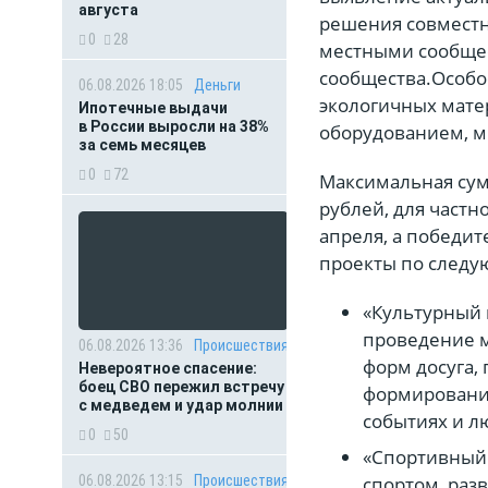
августа
решения совместн
0
28
местными сообщес
сообщества.Особо
06.08.2026 18:05
Деньги
экологичных мате
Ипотечные выдачи
в России выросли на 38%
оборудованием, м
за семь месяцев
0
72
Максимальная сумм
рублей, для частн
апреля, а победи
проекты по след
«Культурный 
проведение м
06.08.2026 13:36
Происшествия
форм досуга,
Невероятное спасение:
боец СВО пережил встречу
формирование
с медведем и удар молнии
событиях и л
0
50
«Спортивный 
06.08.2026 13:15
Происшествия
спортом, разв