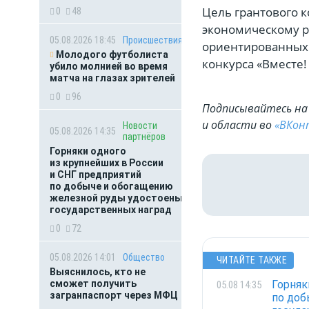
Цель грантового к
0
48
экономическому р
05.08.2026 18:45
Происшествия
ориентированных 
Молодого футболиста
конкурса «Вместе!
убило молнией во время
матча на глазах зрителей
0
96
Подписывайтесь на 
и области во
«ВКон
Новости
05.08.2026 14:35
партнёров
Горняки одного
из крупнейших в России
и СНГ предприятий
по добыче и обогащению
железной руды удостоены
государственных наград
0
72
05.08.2026 14:01
Общество
ЧИТАЙТЕ ТАКЖЕ
Выяснилось, кто не
сможет получить
Горняк
05.08 14:35
загранпаспорт через МФЦ
по доб