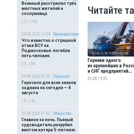
Военный расстрелял трёх
Читайте т
местных жителей и
сослуживца
0
100
04.08.2026 13:04
Происшествия
Что известно о страшной
атаке ВСУ на
Подмосковье: погибли
Новости партнёров
пять человек
Горняки одного
0
88
из крупнейших в Росс
и СНГ предприятий
по добыче и обогащ
04.08.2026 01:00
Гороскоп
05.08 14:35
железной руды удос
Гороскоп для всех знаков
государственных на
зодиака на сегодня — 4
августа
0
76
03.08.2026 07:02
Общество
Главное за ночь. Пьяный
судоводитель разрубил
винтом катера 5-летнюю