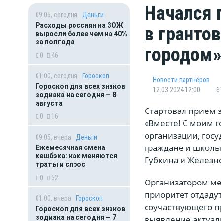
Начался 
09:05, сегодня
Деньги
Расходы россиян на ЗОЖ
в гранто
выросли более чем на 40%
за полгода
городом
0
46
01:00, сегодня
Гороскоп
Новости партнёров
Гороскоп для всех знаков
12.03.2024 12:00
6
зодиака на сегодня — 8
августа
Стартовал прием з
0
16
«Вместе! С моим г
организации, гос
09:05, вчера
Деньги
граждане и школьн
Ежемесячная смена
кешбэка: как меняются
Губкина и Железн
траты и спрос
0
52
Организатором ме
приоритет отдаду
01:00, вчера
Гороскоп
соучаствующего п
Гороскоп для всех знаков
зодиака на сегодня — 7
выявление актуал