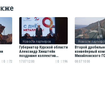
акже
Новости партнёров
Новости партнёро
Губернатор Курской области
Второй дробильн
ии
Александр Хинштейн
конвейерный ком
поздравил коллектив
Михайловского Г
ению
Михайловского ГОКа с Днём
на проектную м
0
72
17.07 12:00
0
196
08.07 10:00
тоены
металлурга
град