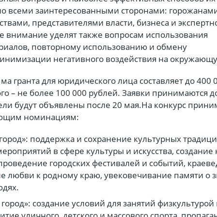
о всеми заинтересованными сторонами: горожанами
твами, представителями власти, бизнеса и экспертн
е внимание уделят также вопросам использования
риалов, повторному использованию и обмену
инимизации негативного воздействия на окружающу
а гранта для юридического лица составляет до 400 
ого – не более 100 000 рублей. Заявки принимаются д
тели будут объявлены после 20 мая.На конкурс прин
ующим номинациям:
город»: поддержка и сохранение культурных традици
ероприятий в сфере культуры и искусства, создание
 проведение городских фестивалей и событий, краев
 любви к родному краю, увековечивание памяти о 
юдях.
город»: создание условий для занятий физкультурой 
итие уличного, детского и массового спорта, пропага