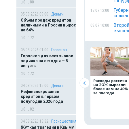
госуд
0
80
Губерн
17.07 12:00
05.08.2026 09:00
Деньги
коллек
Объем продаж кредитов
Второй
08.07 10:00
наличными в России вырос
на 64%
вышел
0
72
05.08.2026 01:00
Гороскоп
Гороскоп для всех знаков
зодиака на сегодня — 5
августа
0
72
Расходы россиян
на ЗОЖ выросли
04.08.2026 15:00
Деньги
более чем на 40%
Рефинансирование
за полгода
кредитов в первом
полугодии 2026 года
0
82
04.08.2026 13:32
Происшествия
Жуткая трагедия в Крыму.