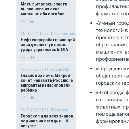
Мать пыталась спасти
профилактика
выпавшего из окна
форматов спо
малыша: оба погибли
0
56
«Умный горо
технологий в
06.08.2026 12:55
Происшествия
проектов, в 
Нефтеперерабатывающий
образования,
завод вспыхнул после
удара украинских БПЛА
мышления, во
0
44
профориентац
«Город для ж
06.08.2026 07:11
Общество
общественных
Главное за ночь. Макрон
хочет наказать Россию, а
городских те
мигранты изнасиловали
ребёнка
«ЭкоГород»: 
0
48
сознания и п
животных, пр
06.08.2026 01:00
Гороскоп
помощь запов
Гороскоп для всех знаков
формирование
зодиака на сегодня — 6
августа