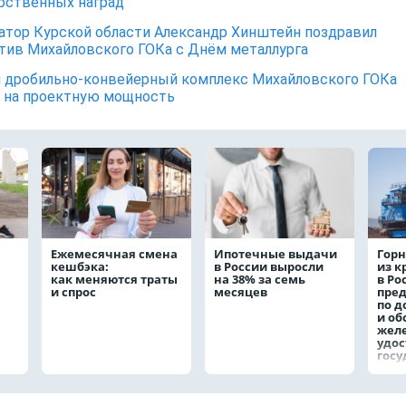
арственных наград
атор Курской области Александр Хинштейн поздравил
тив Михайловского ГОКа с Днём металлурга
 дробильно-конвейерный комплекс Михайловского ГОКа
 на проектную мощность
Ежемесячная смена
Ипотечные выдачи
Горн
кешбэка:
в России выросли
из 
как меняются траты
на 38% за семь
в Ро
и спрос
месяцев
пре
по д
и о
жел
удо
госу
наг