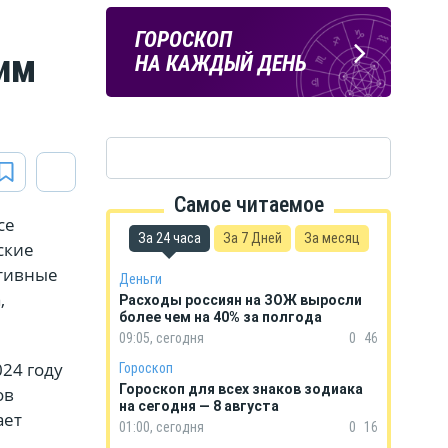
ПОГОДА
ГОРОСКОП
оим
В КУРСКЕ
НА КАЖДЫЙ ДЕНЬ
Самое читаемое
се
За 24 часа
За 7 Дней
За месяц
ские
ативные
Деньги
,
Расходы россиян на ЗОЖ выросли
более чем на 40% за полгода
09:05, сегодня
0
46
24 году
Гороскоп
Гороскоп для всех знаков зодиака
ов
на сегодня — 8 августа
ает
01:00, сегодня
0
16