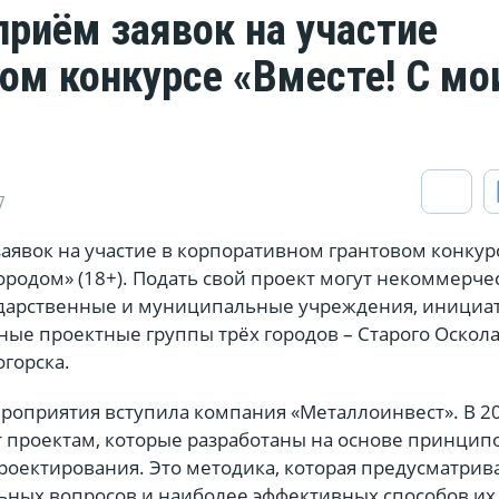
приём заявок на участие
вом конкурсе «Вместе! С м
»
7
аявок на участие в корпоративном грантовом конкур
ородом» (18+). Подать свой проект могут некоммерче
ударственные и муниципальные учреждения, иници
ые проектные группы трёх городов ­– Старого Оскола
огорска.
роприятия вступила компания «Металлоинвест». В 20
т проектам, которые разработаны на основе принцип
роектирования. Это методика, которая предусматрив
ьных вопросов и наиболее эффективных способов их