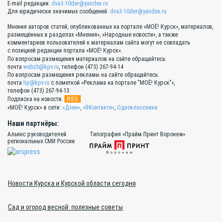
E-mail редакции:
dva3-10der@yandex.ru
Для юридически значимых сообщений:
dva3-10der@yandex.ru
Мнения авторов статей, опубликованных на портале «МОЁ! Курск», материалов,
размещённых в разделах «Мнения», «Народные новости», а также
комментариев пользователей к материалам сайта могут не совпадать
с позицией редакции портала «МОЁ! Курск».
По вопросам размещения материалов на сайте обращайтесь:
почта
webzb@kpv.ru
, телефон (473) 267-94-14
По вопросам размещения рекламы на сайте обращайтесь:
почта
lip@kpv.ru
с пометкой «Реклама на портале "МОЁ! Курск"»,
телефон (473) 267-94-13
RSS
Подписка на новости:
«МОЁ! Курск» в сети:
«Дзен»
,
«ВКонтакте»
,
Одноклассники
Наши партнёры:
Альянс руководителей
Типография «Прайм Принт Воронеж»
региональных СМИ России
Новости Курска и Курской области сегодня
Сад и огород весной: полезные советы