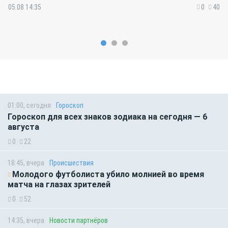
руды удостоены государственных
05.08 14:35
0
40
наград
01:00, сегодня
Гороскоп
Гороскоп для всех знаков зодиака на сегодня — 6
августа
0
22
18:45, вчера
Происшествия
Молодого футболиста убило молнией во время
матча на глазах зрителей
0
52
14:35, вчера
Новости партнёров