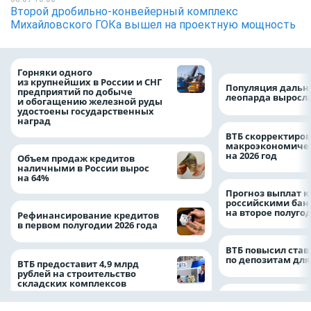
Второй дробильно-конвейерный комплекс
Михайловского ГОКа вышел на проектную мощность
Горняки одного
из крупнейших в России и СНГ
Популяция дальн
предприятий по добыче
леопарда выросла
и обогащению железной руды
удостоены государственных
наград
ВТБ скорректиро
макроэкономичес
на 2026 год
Объем продаж кредитов
наличными в России вырос
на 64%
Прогноз выплат 
российскими ба
на второе полуго
Рефинансирование кредитов
в первом полугодии 2026 года
ВТБ повысил став
по депозитам для
ВТБ предоставит 4,9 млрд
рублей на строительство
складских комплексов