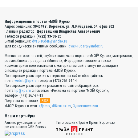
Информационный портал «МОЁ! Курск»
Адрес редакции:
394049 г. Воронеж, ул. Л.Рябцевой, 54, офис 202
Главный редактор:
Деревяшкин Владислав Анатольевич
Телефон редакции
(4722) 33-58-25
E-mail редакции:
dva3-10der@yandex.ru
Для юридически значимых сообщений:
dva3-10der@yandex.ru
Мнения авторов статей, опубликованных на портале «МОЁ! Курск», материалов,
размещённых в разделах «Мнения», «Народные новости», а также
комментариев пользователей к материалам сайта могут не совпадать
с позицией редакции портала «МОЁ! Курск».
По вопросам размещения материалов на сайте обращайтесь:
почта
webzb@kpv.ru
, телефон (473) 267-94-14
По вопросам размещения рекламы на сайте обращайтесь:
почта
lip@kpv.ru
с пометкой «Реклама на портале "МОЁ! Курск"»,
телефон (473) 267-94-13
RSS
Подписка на новости:
«МОЁ! Курск» в сети:
«Дзен»
,
«ВКонтакте»
,
Одноклассники
Наши партнёры:
Альянс руководителей
Типография «Прайм Принт Воронеж»
региональных СМИ России