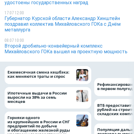
удостоены государственных наград
17.07 12:00
Губернатор Курской области Александр Хинштейн
поздравил коллектив Михайловского ГОКа с Днём
металлурга
08.07 10:00
Второй дробильно-конвейерный комплекс
Михайловского ГОКа вышел на проектную мощность
на 64%
Ежемесячная смена кешбэка:
как меняются траты и спрос
Рефинансировани
в первом полугоди
Ипотечные выдачи в России
выросли на 38% за семь
месяцев
ВТБ предоставит 
рублей на строит
складских компл
Горняки одного
из крупнейших в России и СНГ
предприятий по добыче
Популяция дальн
и обогащению железной руды
леопарда выросла