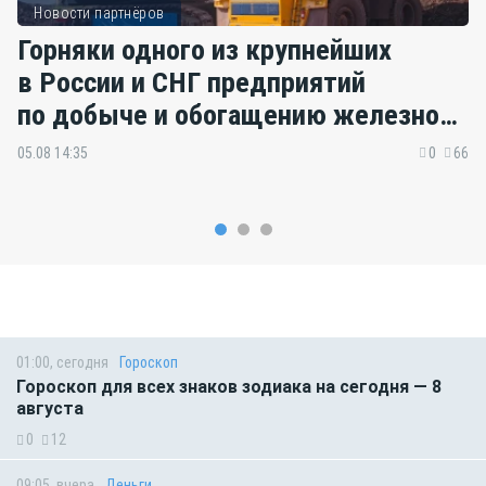
Новости партнёров
Горняки одного из крупнейших
в России и СНГ предприятий
по добыче и обогащению железной
руды удостоены государственных
05.08 14:35
0
66
наград
01:00, сегодня
Гороскоп
Гороскоп для всех знаков зодиака на сегодня — 8
августа
0
12
09:05, вчера
Деньги