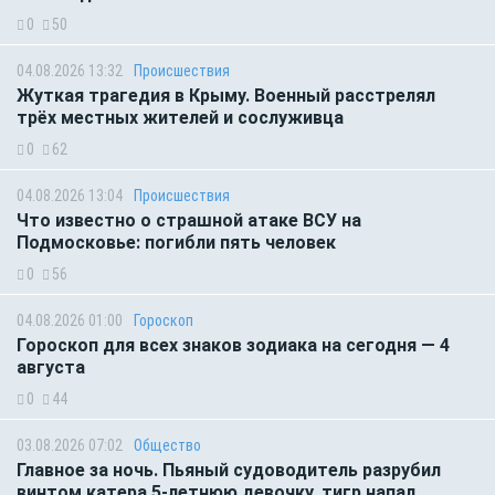
0
50
04.08.2026 13:32
Происшествия
Жуткая трагедия в Крыму. Военный расстрелял
трёх местных жителей и сослуживца
0
62
04.08.2026 13:04
Происшествия
Что известно о страшной атаке ВСУ на
Подмосковье: погибли пять человек
0
56
04.08.2026 01:00
Гороскоп
Гороскоп для всех знаков зодиака на сегодня — 4
августа
0
44
03.08.2026 07:02
Общество
Главное за ночь. Пьяный судоводитель разрубил
винтом катера 5-летнюю девочку, тигр напал