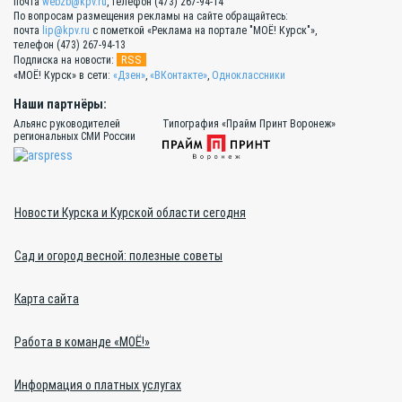
почта
webzb@kpv.ru
, телефон (473) 267-94-14
По вопросам размещения рекламы на сайте обращайтесь:
почта
lip@kpv.ru
с пометкой «Реклама на портале "МОЁ! Курск"»,
телефон (473) 267-94-13
RSS
Подписка на новости:
«МОЁ! Курск» в сети:
«Дзен»
,
«ВКонтакте»
,
Одноклассники
Наши партнёры:
Альянс руководителей
Типография «Прайм Принт Воронеж»
региональных СМИ России
Новости Курска и Курской области сегодня
Сад и огород весной: полезные советы
Карта сайта
Работа в команде «МОЁ!»
Информация о платных услугах