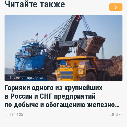
Читайте также
Новости партнёров
Горняки одного из крупнейших
в России и СНГ предприятий
по добыче и обогащению железной
руды удостоены государственных
05.08 14:35
0
32
наград