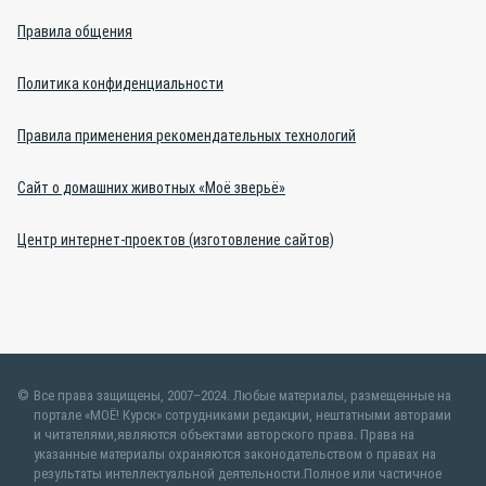
Правила общения
Политика конфиденциальности
Правила применения рекомендательных технологий
Сайт о домашних животных «Моё зверьё»
Центр интернет-проектов (изготовление сайтов)
Все права защищены, 2007–2024. Любые материалы, размещенные на
портале «МОЁ! Курск» сотрудниками редакции, нештатными авторами
и читателями,являются объектами авторского права. Права на
указанные материалы охраняются законодательством о правах на
результаты интеллектуальной деятельности.Полное или частичное