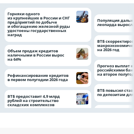
Горняки одного
из крупнейших в России и СНГ
Популяция дальн
предприятий по добыче
леопарда выросла
и обогащению железной руды
удостоены государственных
наград
ВТБ скорректиро
макроэкономичес
на 2026 год
Объем продаж кредитов
наличными в России вырос
на 64%
Прогноз выплат 
российскими ба
на второе полуго
Рефинансирование кредитов
в первом полугодии 2026 года
ВТБ повысил став
по депозитам для
ВТБ предоставит 4,9 млрд
рублей на строительство
складских комплексов