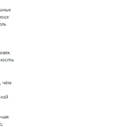
ушных
воих
ель
овек.
ность
, чем
сной
ючая
р,