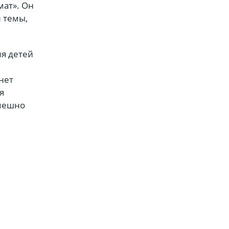
мат». Он
 темы,
ля детей
нет
я
спешно