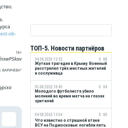
ство.
а.
урса
est-ob-
ТОП-5. Новости партнёров
16+
VfnxwPSkav
04.08.2026 13:32
0
88
Жуткая трагедия в Крыму. Военный
расстрелял трёх местных жителей
В. ВАРИЧЕВА"
и сослуживца
урска
05.08.2026 18:45
0
84
Молодого футболиста убило
молнией во время матча на глазах
зрителей
04.08.2026 13:04
0
80
Что известно о страшной атаке
ВСУ на Подмосковье: погибли пять