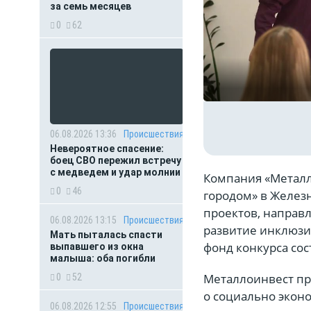
за семь месяцев
0
62
06.08.2026 13:36
Происшествия
Невероятное спасение:
боец СВО пережил встречу
с медведем и удар молнии
Компания «Металл
0
46
городом» в Железн
проектов, направл
06.08.2026 13:15
Происшествия
развитие инклюзи
Мать пыталась спасти
фонд конкурса сос
выпавшего из окна
малыша: оба погибли
Металлоинвест пр
0
52
о социально эконо
06.08.2026 12:55
Происшествия