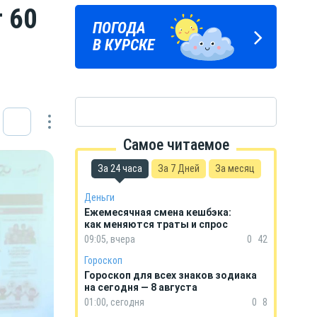
 60
ПОГОДА
ГОРОСКОП
В КУРСКЕ
НА КАЖДЫЙ ДЕНЬ
Самое читаемое
За 24 часа
За 7 Дней
За месяц
Деньги
Ежемесячная смена кешбэка:
как меняются траты и спрос
09:05, вчера
0
42
Гороскоп
Гороскоп для всех знаков зодиака
на сегодня — 8 августа
01:00, сегодня
0
8