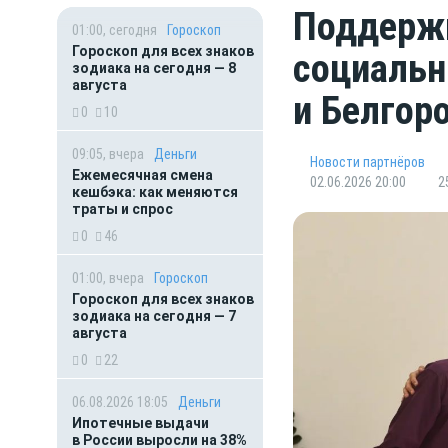
Поддержк
01:00, сегодня
Гороскоп
Гороскоп для всех знаков
социальн
зодиака на сегодня — 8
августа
и Белгор
0
10
09:05, вчера
Деньги
Новости партнёров
Ежемесячная смена
02.06.2026 20:00
2
кешбэка: как меняются
траты и спрос
0
46
01:00, вчера
Гороскоп
Гороскоп для всех знаков
зодиака на сегодня — 7
августа
0
22
06.08.2026 18:05
Деньги
Ипотечные выдачи
в России выросли на 38%