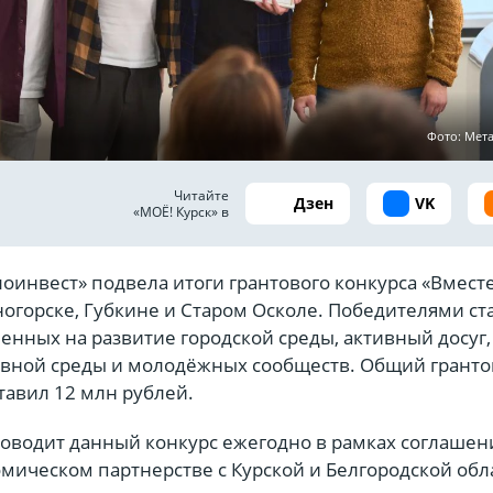
Фото: Мет
Читайте
Дзен
VK
«МОЁ! Курск» в
оинвест» подвела итоги грантового конкурса «Вмест
огорске, Губкине и Старом Осколе. Победителями ст
енных на развитие городской среды, активный досуг,
вной среды и молодёжных сообществ. Общий грант
тавил 12 млн рублей.
оводит данный конкурс ежегодно в рамках соглашен
мическом партнерстве с Курской и Белгородской обл