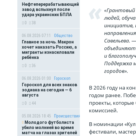
Нефтеперерабатывающий
«Грантовый 
завод вспыхнул после
удара украинских БПЛА
людей, обуч
0
38
инициатив, 
направления
06.08.2026 07:11
Общество
Савельева. 
Главное за ночь. Макрон
хочет наказать Россию, а
объединяют 
мигранты изнасиловали
и благополу
ребёнка
Поддержка 
0
36
городов».
06.08.2026 01:00
Гороскоп
Гороскоп для всех знаков
В 2026 году на ко
зодиака на сегодня — 6
годом ранее. Поб
августа
проекты, которые
0
44
комиссией.
05.08.2026 18:45
Происшествия
Молодого футболиста
В номинации «Кул
убило молнией во время
фестивали, масте
матча на глазах зрителей