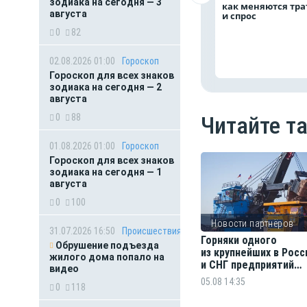
зодиака на сегодня — 3
как меняются тр
августа
и спрос
0
82
02.08.2026 01:00
Гороскоп
Гороскоп для всех знаков
зодиака на сегодня — 2
августа
0
88
Читайте т
01.08.2026 01:00
Гороскоп
Гороскоп для всех знаков
зодиака на сегодня — 1
августа
0
100
Новости партнёров
31.07.2026 16:50
Происшествия
Горняки одного
Обрушение подъезда
из крупнейших в Росс
жилого дома попало на
и СНГ предприятий
видео
по добыче и обогащ
05.08 14:35
0
118
железной руды удос
государственных на