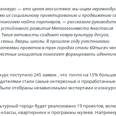
конкурс — это целая экосистема: мы ищем неравнод
аем их социальному проектированию и продвижению с
помогаем найти партнеров, — рассказала руководит
 устойчивого развития Металлоинвеста Анастасия
— Такие активисты создают новую культуру досуга,
семьи, дворы, школы. В прошлом году участниками
чателями проектов в трех городах стали 60тысяч чел
местных инициатив помогает формировать идентич
нкурс поступило 245 заявок , что почти на 15% больше
едителями стали самые интересные и проработанные
 были отобраны независимыми экспертами и конкур
ьтурный город» будет реализовано 19 проектов, вкл
р-классы, квартирники и программы музеев. Наприме