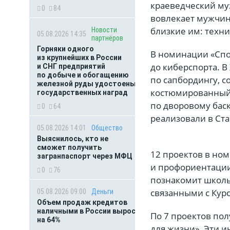
краеведческий му
0
84
вовлекает мужчин
близкие им: техн
Новости
05.08.2026 14:35
партнёров
Горняки одного
В номинации «Спо
из крупнейших в России
до киберспорта. В
и СНГ предприятий
по добыче и обогащению
по сапбордингу, с
железной руды удостоены
костюмированный 
государственных наград
по дворовому бас
0
64
реализовали в Ст
05.08.2026 14:01
Общество
Выяснилось, кто не
сможет получить
12 проектов в но
загранпаспорт через МФЦ
и профориентации
0
76
познакомит школ
связанными с Кур
05.08.2026 09:00
Деньги
Объем продаж кредитов
наличными в России вырос
По 7 проектов по
на 64%
для жизни». Эти 