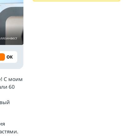
аллоинвест
ОК
е! С моим
али 60
овый
ия
астями.