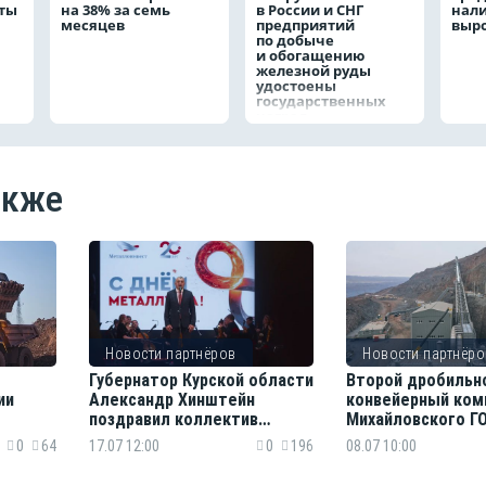
аты
на 38% за семь
в России и СНГ
нал
месяцев
предприятий
выро
по добыче
и обогащению
железной руды
удостоены
государственных
наград
акже
Новости партнёров
Новости партнёро
Губернатор Курской области
Второй дробильн
ии
Александр Хинштейн
конвейерный ком
поздравил коллектив
Михайловского Г
ению
Михайловского ГОКа с Днём
на проектную м
0
64
17.07 12:00
0
196
08.07 10:00
тоены
металлурга
град