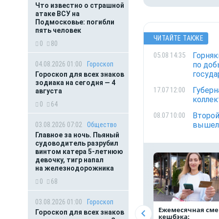
Что известно о страшной
атаке ВСУ на
Подмосковье: погибли
пять человек
ЧИТАЙТЕ ТАКЖЕ
0
80
Горняк
05.08 14:35
04.08.2026 01:00
Гороскоп
по доб
госуд
Гороскоп для всех знаков
зодиака на сегодня — 4
Губерн
17.07 12:00
августа
коллек
0
64
Второй
08.07 10:00
вышел
03.08.2026 07:02
Общество
Главное за ночь. Пьяный
судоводитель разрубил
винтом катера 5-летнюю
девочку, тигр напал
на железнодорожника
0
68
03.08.2026 01:00
Гороскоп
Ежемесячная сме
Гороскоп для всех знаков
кешбэка: