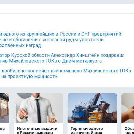
и одного из крупнейших в России и СНГ предприятий
ыче и обогащению железной руды удостоены
арственных наград
атор Курской области Александр Хинштейн поздравил
тив Михайловского ГОКа с Днём металлурга
 дробильно-конвейерный комплекс Михайловского ГОКа
 на проектную мощность
на
Ипотечные выдачи
Горняки одного
Объ
в России выросли
из крупнейших
кре