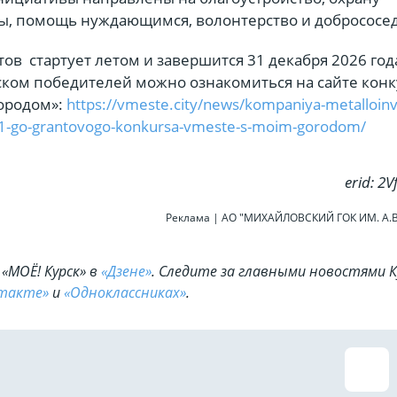
, помощь нуждающимся, волонтерство и добрососед
ов стартует летом и завершится 31 декабря 2026 год
ском победителей можно ознакомиться на сайте конк
городом»:
https://vmeste.city/news/kompaniya-metalloinv
-11-go-grantovogo-konkursa-vmeste-s-moim-gorodom/
erid: 2
Реклама | АО "МИХАЙЛОВСКИЙ ГОК ИМ. А.
«МОЁ! Курск» в
«Дзене»
. Cледите за главными новостями К
такте»
и
«Одноклассниках»
.