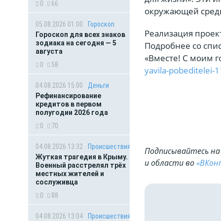
0
66
окружающей среды
05.08.2026 01:00
Гороскоп
Реализация проект
Гороскоп для всех знаков
зодиака на сегодня — 5
Подробнее со спи
августа
«Вместе! С моим 
0
58
yavila-pobeditelei
04.08.2026 15:00
Деньги
Рефинансирование
кредитов в первом
полугодии 2026 года
0
70
04.08.2026 13:32
Происшествия
Подписывайтесь на 
Жуткая трагедия в Крыму.
и области во
«ВКон
Военный расстрелял трёх
местных жителей и
сослуживца
0
88
04.08.2026 13:04
Происшествия