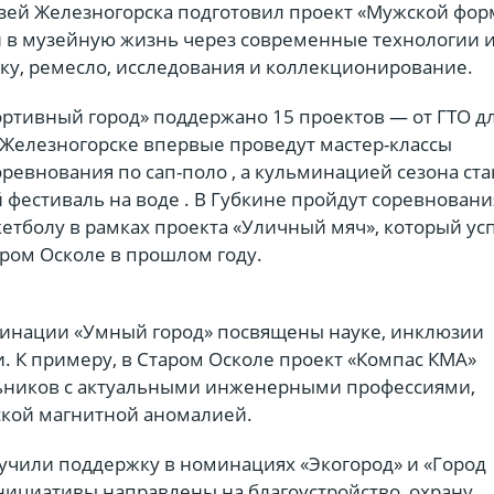
зей Железногорска подготовил проект «Мужской фор
 в музейную жизнь через современные технологии и
ику, ремесло, исследования и коллекционирование.
ртивный город» поддержано 15 проектов — от ГТО д
 Железногорске впервые проведут мастер-классы
оревнования по сап-поло , а кульминацией сезона ста
фестиваль на воде . В Губкине пройдут соревновани
кетболу в рамках проекта «Уличный мяч», который у
аром Осколе в прошлом году.
минации «Умный город» посвящены науке, инклюзии
. К примеру, в Старом Осколе проект «Компас КМА»
ьников с актуальными инженерными профессиями,
ской магнитной аномалией.
лучили поддержку в номинациях «Экогород» и «Город
инициативы направлены на благоустройство, охрану