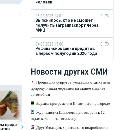
человек
05.08.2026 14:01
0
76
Выяснилось, кто не сможет
получить загранпаспорт через
МФЦ
04.08.2026 15:00
0
70
Рефинансирование кредитов
в первом полугодии 2026 года
Новости других СМИ
Пропавших супругов, уехавших отдыхать на
природу, нашли мертвыми на заднем сиденье
автомобиля
Взрывы прогремели в Киеве и его пригороде
Журналистка Шипачева приговорена к 12
годам колонии за госизмену
ем продаж
Рефинансирование
ВТБ предоставит 
Друг Усольцевых рассказал о подробностях
дитов
кредитов в первом
млрд рублей