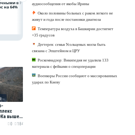
ичными в России
полугодии 2026 года
на строительство
аудиосообщения от якобы Ирины
с на 64%
складских
комплексов
Около половины больных с раком легкого не
живут и года после постановки диагноза
Температура воздуха в Башкирии достигнет
+35 градусов
Дегтерев: семья Усольцевых могла быть
связана с Эпштейном и ЦРУ
Роскомнадзор: Википедия не удалила 133
материала с фейками о спецоперации
Военкоры России сообщают о массированных
ударах по Киеву
в
о-
плекс
ОКа вышел
ощность
0
184