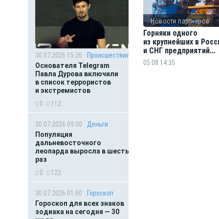
Новости партнёров
Горняки одного
из крупнейших в Росс
и СНГ предприятий
30.07.2026 15:26
Происшествия
по добыче и обогащ
05.08 14:35
Основателя Telegram
железной руды удос
Павла Дурова включили
государственных на
в список террористов
и экстремистов
0
112
30.07.2026 09:00
Деньги
Популяция
дальневосточного
леопарда выросла в шесть
раз
0
122
30.07.2026 01:00
Гороскоп
Гороскоп для всех знаков
зодиака на сегодня — 30