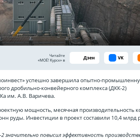
Читайте
Дзен
VK
«МОЁ! Курск» в
лоинвест» успешно завершила опытно-промышленн
рого дробильно-конвейерного комплекса (ДКК-2)
а им. А.В. Варичева.
роектную мощность, месячная производительность к
тонн руды. Инвестиции в проект составили 10,4 млрд 
-2 значительно повысил эффективность производств