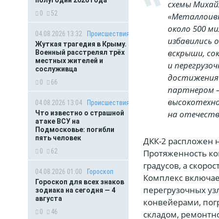
полугодии 2026 года
схемы Михай
0
52
«Металлоивн
около 500 м
04.08.2026 13:32
Происшествия
избавились 
Жуткая трагедия в Крыму.
вскрыши, со
Военный расстрелял трёх
местных жителей и
и перегрузо
сослуживца
достижения 
0
66
партнером —
высокотехно
04.08.2026 13:04
Происшествия
на отечеств
Что известно о страшной
атаке ВСУ на
Подмосковье: погибли
пять человек
ДКК-2 распложен н
0
62
Протяженность ко
градусов, а скорос
04.08.2026 01:00
Гороскоп
Комплекс включает
Гороскоп для всех знаков
перегрузочных уз
зодиака на сегодня — 4
августа
конвейерами, пог
0
46
складом, ремонтн