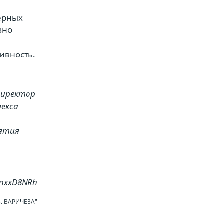
ерных
вно
ивность.
директор
лекса
иятия
VfnxxD8NRh
В. ВАРИЧЕВА"