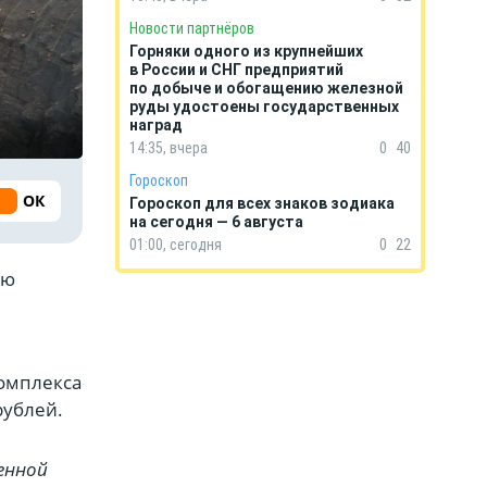
Новости партнёров
Горняки одного из крупнейших
в России и СНГ предприятий
по добыче и обогащению железной
руды удостоены государственных
наград
14:35, вчера
0
40
Гороскоп
ОК
Гороскоп для всех знаков зодиака
на сегодня — 6 августа
01:00, сегодня
0
22
ую
омплекса
рублей.
енной