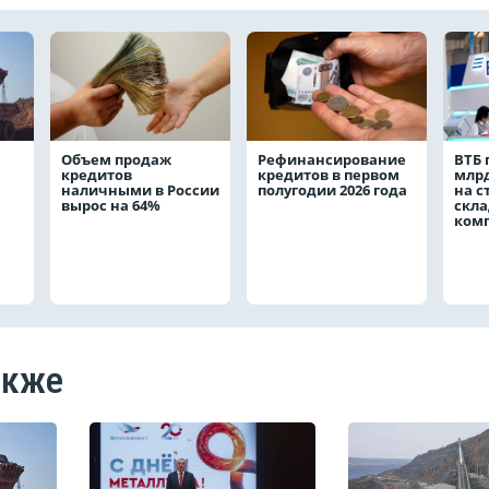
Объем продаж
Рефинансирование
ВТБ 
кредитов
кредитов в первом
млрд
наличными в России
полугодии 2026 года
на с
вырос на 64%
скла
ком
акже