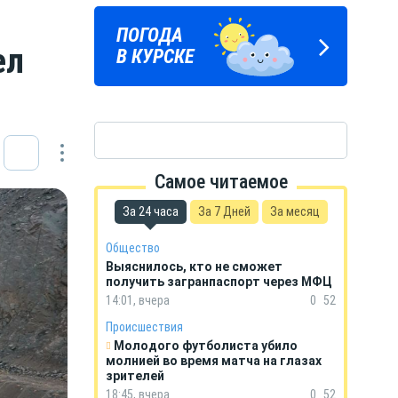
ПОГОДА
ГОРОСКОП
ел
В КУРСКЕ
НА КАЖДЫЙ ДЕНЬ
Самое читаемое
За 24 часа
За 7 Дней
За месяц
Общество
Выяснилось, кто не сможет
получить загранпаспорт через МФЦ
14:01, вчера
0
52
Происшествия
Молодого футболиста убило
молнией во время матча на глазах
зрителей
18:45, вчера
0
52