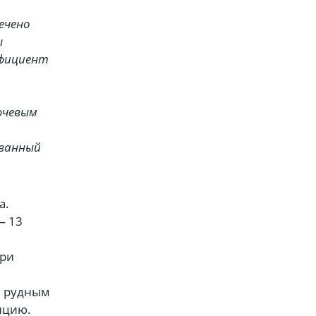
ечено
ы
ффициент
ючевым
ованный
а.
— 13
три
и рудным
нцию.