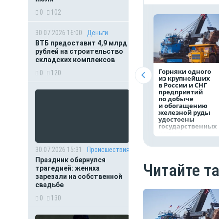
0
102
30.07.2026 16:00
Деньги
ВТБ предоставит 4,9 млрд
рублей на строительство
складских комплексов
Горняки одного
0
120
из крупнейших
в России и СНГ
предприятий
по добыче
и обогащению
железной руды
удостоены
государственных
наград
30.07.2026 15:31
Происшествия
Праздник обернулся
Читайте т
трагедией: жениха
зарезали на собственной
свадьбе
0
130