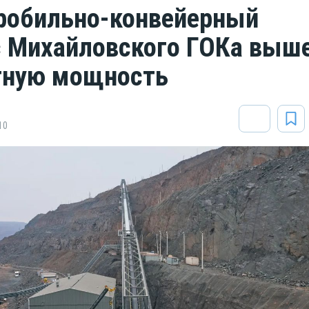
робильно-конвейерный
 Михайловского ГОКа выш
ктную мощность
10