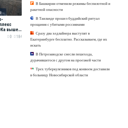
В Башкирии отменили режимы беспилотной и
ракетной опасности
в
В Таиланде прошел буддийский ритуал
о-
плекс
прощания с убитыми россиянами
ОКа вышел
Сразу два хедлайнера выступят в
ощность
0
184
Екатеринбурге бесплатно. Рассказываем, где их
искать
В Петрозаводске снесли пешехода,
дурачившегося с другом на проезжей части
Трех туберкулезников под конвоем доставили
в больницу Новосибирской области