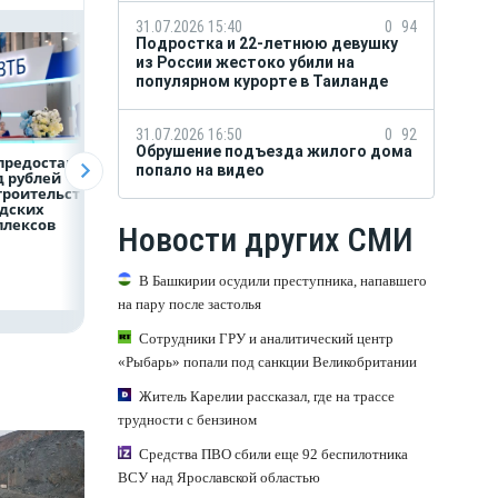
31.07.2026 15:40
0
94
Подростка и 22-летнюю девушку
из России жестоко убили на
популярном курорте в Таиланде
31.07.2026 16:50
0
92
Обрушение подъезда жилого дома
предоставит 4,9
Популяция
ВТБ скорректиро
попало на видео
 рублей
дальневосточного
макроэкономиче
троительство
леопарда выросла в
й прогноз на 2026
дских
шесть раз
плексов
Новости других СМИ
В Башкирии осудили преступника, напавшего
на пару после застолья
Сотрудники ГРУ и аналитический центр
«Рыбарь» попали под санкции Великобритании
Житель Карелии рассказал, где на трассе
трудности с бензином
Средства ПВО сбили еще 92 беспилотника
ВСУ над Ярославской областью