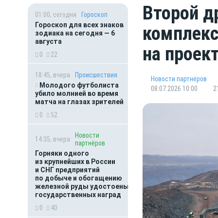
Второй д
01:00, сегодня
Гороскоп
Гороскоп для всех знаков
комплекс
зодиака на сегодня — 6
августа
на прое
0
22
18:45, вчера
Происшествия
Новости партнёров
Молодого футболиста
08.07.2026 10:00
2
убило молнией во время
матча на глазах зрителей
0
52
Новости
14:35, вчера
партнёров
Горняки одного
из крупнейших в России
и СНГ предприятий
по добыче и обогащению
железной руды удостоены
государственных наград
0
40