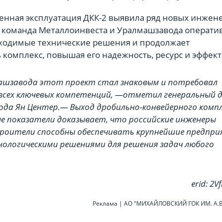
ная эксплуатация ДКК-2 выявила ряд новых инжен
я команда Металлоинвеста и Уралмашзавода операти
ходимые технические решения и продолжает
 комплекс, повышая его надежность, ресурс и эффект
шзавода этот проект стал знаковым и потребовал
всех ключевых компетенций, —отметил генеральный 
да Ян Центер.— Выход дробильно-конвейерного комп
е показатели доказывает, что российские инженеры
роители способны обеспечивать крупнейшие предпр
ологическими решениями для решения задач любого
erid: 2
Реклама | АО "МИХАЙЛОВСКИЙ ГОК ИМ. А.