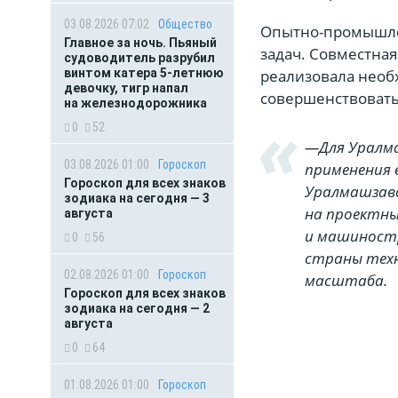
03.08.2026 07:02
Общество
Опытно-промышлен
Главное за ночь. Пьяный
задач. Совместна
судоводитель разрубил
реализовала необ
винтом катера 5-летнюю
девочку, тигр напал
совершенствовать
на железнодорожника
0
52
—Для Уралма
03.08.2026 01:00
Гороскоп
применения 
Гороскоп для всех знаков
Уралмашзаво
зодиака на сегодня — 3
на проектны
августа
и машиност
0
56
страны техн
02.08.2026 01:00
Гороскоп
масштаба.
Гороскоп для всех знаков
зодиака на сегодня — 2
августа
0
64
01.08.2026 01:00
Гороскоп