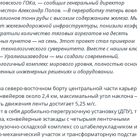
ловского ГОКа, — cообщил генеральный директор
еста» Александр Попов. —В переработку теперь вовл
иллионов тонн руды с высоким содержанием железа. М
от железнодорожной инфраструктуры, понизили коэ
кратили количество тяговых агрегатов на десять
чных пунктов — на семь. Этот проект стал примером
технологического суверенитета. Вместе с нашим кл
 Уралмашзаводом — мы создали современный,
логичный комплекс мирового уровня, полностью осн
енных инженерных решениях и оборудовании.
а северо-восточном борту центральной части карьер
нвейеров около 2,4 км, максимальный угол наклона 
ть движения ленты достигает 5,25 м/с.
 в себя дробильно-перегрузочную установку (ДПУ), 
ла, конвейерные эстакады с четырьмя ленточными
рузочно-складской комплекс со штабелеукладчиком 
о-механический участок и трансформаторную подста