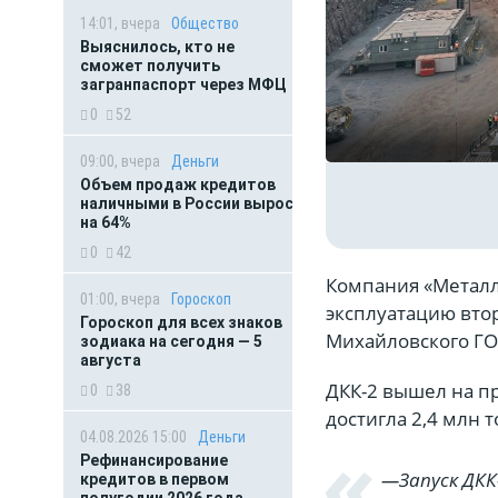
14:01, вчера
Общество
Выяснилось, кто не
сможет получить
загранпаспорт через МФЦ
0
52
09:00, вчера
Деньги
Объем продаж кредитов
наличными в России вырос
на 64%
0
42
Компания «Метал
01:00, вчера
Гороскоп
эксплуатацию вто
Гороскоп для всех знаков
Михайловского ГОК
зодиака на сегодня — 5
августа
ДКК-2 вышел на п
0
38
достигла 2,4 млн 
04.08.2026 15:00
Деньги
Рефинансирование
—Запуск ДКК
кредитов в первом