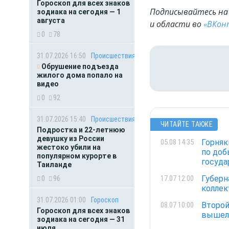
Гороскоп для всех знаков
Подписывайтесь на 
зодиака на сегодня — 1
августа
и области во
«ВКон
0
78
31.07.2026 16:50
Происшествия
Обрушение подъезда
жилого дома попало на
видео
0
92
31.07.2026 15:40
Происшествия
ЧИТАЙТЕ ТАКЖЕ
Подростка и 22-летнюю
девушку из России
Горняк
05.08 14:35
жестоко убили на
по доб
популярном курорте в
госуд
Таиланде
Губерн
17.07 12:00
0
96
коллек
31.07.2026 01:00
Гороскоп
Второй
08.07 10:00
Гороскоп для всех знаков
вышел
зодиака на сегодня — 31
июля