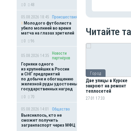
0
48
05.08.2026 18:45
Происшествия
Молодого футболиста
убило молнией во время
Читайте т
матча на глазах зрителей
0
96
Новости
05.08.2026 14:35
партнёров
Горняки одного
из крупнейших в России
Город
и СНГ предприятий
по добыче и обогащению
Две улицы в Курске
железной руды удостоены
закроют на ремонт
государственных наград
теплосетей
0
70
27.01 17:33
05.08.2026 14:01
Общество
Выяснилось, кто не
сможет получить
загранпаспорт через МФЦ