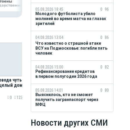
стоены
дарственных
рад
05.08.2026 18:45
0
96
Молодого футболиста убило
молнией во время матча на глазах
зрителей
04.08.2026 13:04
0
86
Что известно о страшной атаке
ВСУ на Подмосковье: погибли пять
человек
04.08.2026 15:00
0
82
Рефинансирование кредитов
в первом полугодии 2026 года
овода чуть
 целый дом
05.08.2026 14:01
0
80
Выяснилось, кто не сможет
0
123
получить загранпаспорт через
МФЦ
Новости других СМИ