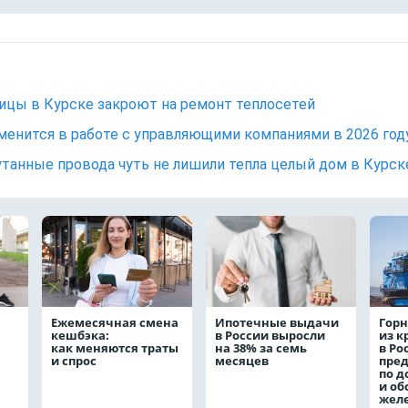
ицы в Курске закроют на ремонт теплосетей
менится в работе с управляющими компаниями в 2026 год
танные провода чуть не лишили тепла целый дом в Курск
Ежемесячная смена
Ипотечные выдачи
Горн
кешбэка:
в России выросли
из 
как меняются траты
на 38% за семь
в Ро
и спрос
месяцев
пре
по д
и о
жел