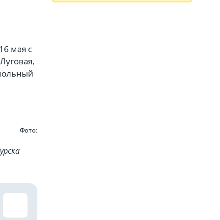
16 мая с
 Луговая,
Запольный
Фото:
урска