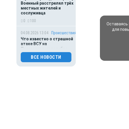
Военный расстрелял трёх
местных жителей и
сослуживца
0
100
Оставаясь 
для пов
04.08.2026 13:04
Происшествия
Что известно о страшной
атаке ВСУ на
Подмосковье: погибли
пять человек
ВСЕ НОВОСТИ
0
86
04.08.2026 01:00
Гороскоп
Гороскоп для всех знаков
зодиака на сегодня — 4
августа
0
74
03.08.2026 07:02
Общество
Главное за ночь. Пьяный
судоводитель разрубил
винтом катера 5-летнюю