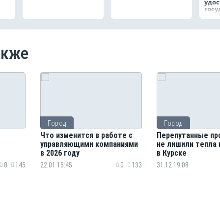
удо
госу
наг
акже
Город
Город
Что изменится в работе с
Перепутанные пр
управляющими компаниями
не лишили тепла
в 2026 году
в Курске
0
145
22.01 15:45
0
133
31.12 19:08