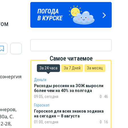
ПОГОДА
ГОРОСКОП
В КУРСКЕ
НА КАЖДЫЙ ДЕНЬ
том
Самое читаемое
За 24 часа
За 7 Дней
За месяц
роэнергия
Деньги
Расходы россиян на ЗОЖ выросли
более чем на 40% за полгода
09:05, сегодня
0
46
Гороскоп
ионеров,
Гороскоп для всех знаков зодиака
30а, С.
на сегодня — 8 августа
01:00, сегодня
0
16
 2-28,