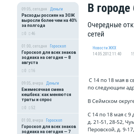
В городе
09:05, сегодня
Деньги
Расходы россиян на ЗОЖ
выросли более чем на 40%
Очередные отк
за полгода
сетей
0
46
01:00, сегодня
Гороскоп
Новости ЖКХ
Гороскоп для всех знаков
14.05.2012 11:40
1
зодиака на сегодня — 8
августа
0
16
С 14 по 18 мая в 
09:05, вчера
Деньги
по следующим адр
Ежемесячная смена
кешбэка: как меняются
траты и спрос
В Сеймском округе
0
52
С 14 по 18 мая с 9
01:00, вчера
Гороскоп
д. 21-51, 28-52, Чу
Гороскоп для всех знаков
Перовской, д. 9-17,
зодиака на сегодня — 7