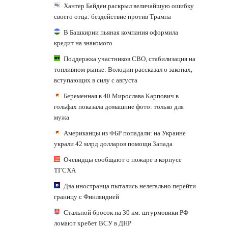
Хантер Байден раскрыл величайшую ошибку
своего отца: бездействие против Трампа
В Башкирии пьяная компания оформила
кредит на знакомого
Поддержка участников СВО, стабилизация на
топливном рынке: Володин рассказал о законах,
вступающих в силу с августа
Беременная в 40 Мирослава Карпович в
гольфах показала домашние фото: только для
мужа
Американцы из ФБР попадали: на Украине
украли 42 млрд долларов помощи Запада
Очевидцы сообщают о пожаре в корпусе
ТГСХА
Два иностранца пытались нелегально перейти
границу с Финляндией
Стальной бросок на 30 км: штурмовики РФ
ломают хребет ВСУ в ДНР