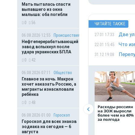
Мать пыталась спасти
выпавшего из окна
малыша: оба погибли
0
56
ЧИТАЙТЕ ТАКЖЕ
Две ул
27.01 17:33
06.08.2026 12:55
Происшествия
Нефтеперерабатывающий
Что из
22.01 15:45
завод вспыхнул после
удара украинских БПЛА
Перепу
31.12 19:08
0
42
06.08.2026 07:11
Общество
Главное за ночь. Макрон
хочет наказать Россию, а
мигранты изнасиловали
ребёнка
0
48
Расходы россиян
на ЗОЖ выросли
более чем на 40%
06.08.2026 01:00
Гороскоп
за полгода
Гороскоп для всех знаков
зодиака на сегодня — 6
августа