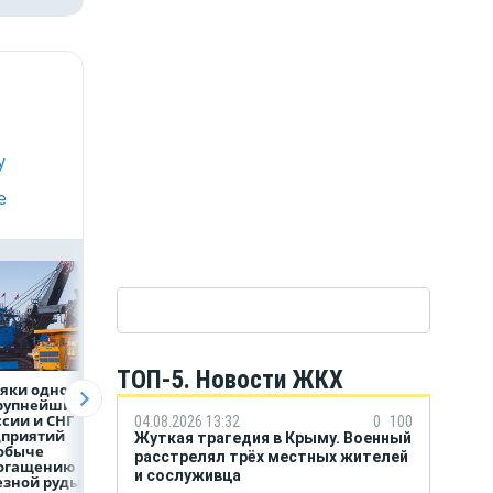
у
е
ТОП-5. Новости ЖКХ
яки одного
Объем продаж
Рефинансирован
крупнейших
кредитов
кредитов в перв
ссии и СНГ
наличными в России
полугодии 2026 г
04.08.2026 13:32
0
100
дприятий
вырос на 64%
Жуткая трагедия в Крыму. Военный
обыче
расстрелял трёх местных жителей
богащению
и сослуживца
езной руды