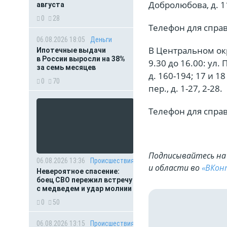
Добролюбова, д. 1
августа
0
28
Телефон для справ
06.08.2026 18:05
Деньги
В Центральном окру
Ипотечные выдачи
в России выросли на 38%
9.30 до 16.00: ул. 
за семь месяцев
д. 160-194; 17 и 18
0
70
пер., д. 1-27, 2-28.
Телефон для справ
Подписывайтесь на 
06.08.2026 13:36
Происшествия
и области во
«ВКон
Невероятное спасение:
боец СВО пережил встречу
с медведем и удар молнии
0
50
06.08.2026 13:15
Происшествия