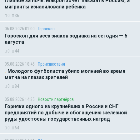
Главное за ночь. Макрон хочет наказать Россию, а
мигранты изнасиловали ребёнка
0
36
06.08.2026 01:00
Гороскоп
Гороскоп для всех знаков зодиака на сегодня — 6
августа
0
44
05.08.2026 18:45
Происшествия
Молодого футболиста убило молнией во время
матча на глазах зрителей
0
84
05.08.2026 14:35
Новости партнёров
Горняки одного из крупнейших в России и СНГ
предприятий по добыче и обогащению железной
руды удостоены государственных наград
0
64