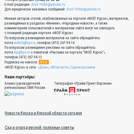
E-mail редакции:
dva3-10der@yandex.ru
Для юридически значимых сообщений:
dva3-10der@yandex.ru
Мнения авторов статей, опубликованных на портале «МОЁ! Курск», материалов,
размещённых в разделах «Мнения», «Народные новости», а также
комментариев пользователей к материалам сайта могут не совпадать
с позицией редакции портала «МОЁ! Курск».
По вопросам размещения материалов на сайте обращайтесь:
почта
webzb@kpv.ru
, телефон (473) 267-94-14
По вопросам размещения рекламы на сайте обращайтесь:
почта
lip@kpv.ru
с пометкой «Реклама на портале "МОЁ! Курск"»,
телефон (473) 267-94-13
RSS
Подписка на новости:
«МОЁ! Курск» в сети:
«Дзен»
,
«ВКонтакте»
,
Одноклассники
Наши партнёры:
Альянс руководителей
Типография «Прайм Принт Воронеж»
региональных СМИ России
Новости Курска и Курской области сегодня
Сад и огород весной: полезные советы