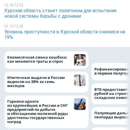
16.10 12:33
Курская область станет полигоном для испытания
новой системы борьбы с дронами
01.10 15:43
Уровень преступности в Курской области снизился на
19%
на 64%
Ежемесячная смена кешбэка:
как меняются траты и спрос
Рефинансировани
в первом полугоди
Ипотечные выдачи в России
выросли на 38% за семь
месяцев
ВТБ предоставит 
рублей на строит
складских компл
Горняки одного
из крупнейших в России и СНГ
предприятий по добыче
Популяция дальн
и обогащению железной руды
леопарда выросла
удостоены государственных
наград