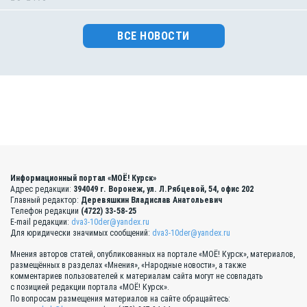
ВСЕ НОВОСТИ
Информационный портал «МОЁ! Курск»
Адрес редакции:
394049 г. Воронеж, ул. Л.Рябцевой, 54, офис 202
Главный редактор:
Деревяшкин Владислав Анатольевич
Телефон редакции
(4722) 33-58-25
E-mail редакции:
dva3-10der@yandex.ru
Для юридически значимых сообщений:
dva3-10der@yandex.ru
Мнения авторов статей, опубликованных на портале «МОЁ! Курск», материалов,
размещённых в разделах «Мнения», «Народные новости», а также
комментариев пользователей к материалам сайта могут не совпадать
с позицией редакции портала «МОЁ! Курск».
По вопросам размещения материалов на сайте обращайтесь: