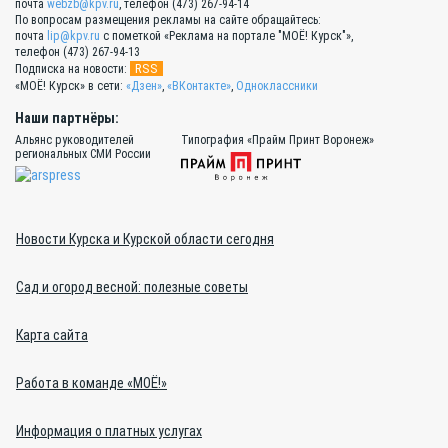
почта
webzb@kpv.ru
, телефон (473) 267-94-14
По вопросам размещения рекламы на сайте обращайтесь:
почта
lip@kpv.ru
с пометкой «Реклама на портале "МОЁ! Курск"»,
телефон (473) 267-94-13
RSS
Подписка на новости:
«МОЁ! Курск» в сети:
«Дзен»
,
«ВКонтакте»
,
Одноклассники
Наши партнёры:
Альянс руководителей
Типография «Прайм Принт Воронеж»
региональных СМИ России
Новости Курска и Курской области сегодня
Сад и огород весной: полезные советы
Карта сайта
Работа в команде «МОЁ!»
Информация о платных услугах