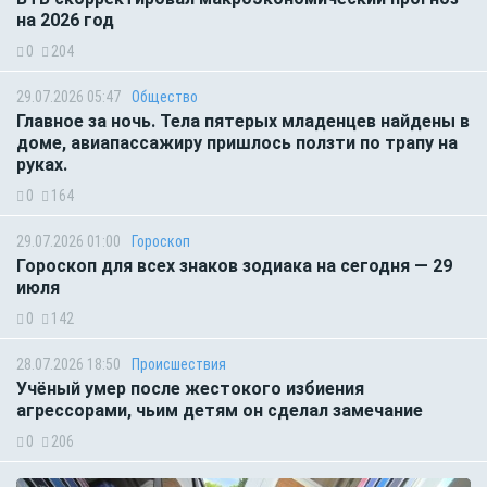
на 2026 год
0
204
29.07.2026 05:47
Общество
Главное за ночь. Тела пятерых младенцев найдены в
доме, авиапассажиру пришлось ползти по трапу на
руках.
0
164
29.07.2026 01:00
Гороскоп
Гороскоп для всех знаков зодиака на сегодня — 29
июля
0
142
28.07.2026 18:50
Происшествия
Учёный умер после жестокого избиения
агрессорами, чьим детям он сделал замечание
0
206