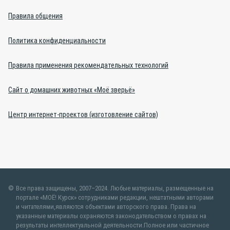
Правила общения
Политика конфиденциальности
Правила применения рекомендательных технологий
Сайт о домашних животных «Моё зверьё»
Центр интернет-проектов (изготовление сайтов)
Все права защищены, 2007–2024. Любые материалы, размещенные на
портале «МОЁ! Курск» сотрудниками редакции, нештатными авторами
и читателями,являются объектами авторского права. Права на
указанные материалы охраняются законодательством о правах на
результаты интеллектуальной деятельности.Полное или частичное