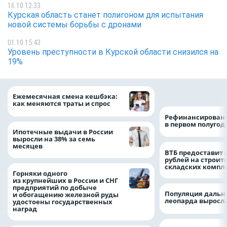
16.10 12:33
Курская область станет полигоном для испытания
новой системы борьбы с дронами
01.10 15:43
Уровень преступности в Курской области снизился на
19%
на 64%
Ежемесячная смена кешбэка:
как меняются траты и спрос
Рефинансировани
в первом полугоди
Ипотечные выдачи в России
выросли на 38% за семь
месяцев
ВТБ предоставит 
рублей на строит
складских компл
Горняки одного
из крупнейших в России и СНГ
предприятий по добыче
Популяция дальн
и обогащению железной руды
леопарда выросла
удостоены государственных
наград