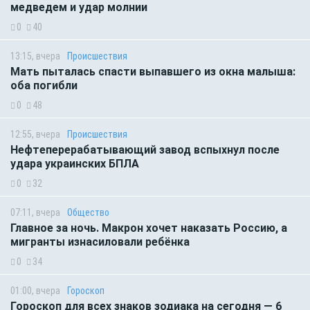
медведем и удар молнии
0
40
13:15, вчера
Происшествия
Мать пыталась спасти выпавшего из окна малыша:
оба погибли
0
48
12:55, вчера
Происшествия
Нефтеперерабатывающий завод вспыхнул после
удара украинских БПЛА
0
32
07:11, вчера
Общество
Главное за ночь. Макрон хочет наказать Россию, а
мигранты изнасиловали ребёнка
0
34
01:00, вчера
Гороскоп
Гороскоп для всех знаков зодиака на сегодня — 6