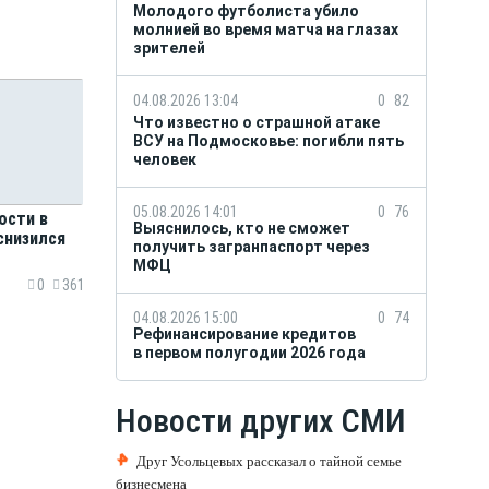
Молодого футболиста убило
молнией во время матча на глазах
зрителей
04.08.2026 13:04
0
82
Что известно о страшной атаке
ВСУ на Подмосковье: погибли пять
человек
05.08.2026 14:01
0
76
ости в
Выяснилось, кто не сможет
снизился
получить загранпаспорт через
МФЦ
0
361
04.08.2026 15:00
0
74
Рефинансирование кредитов
в первом полугодии 2026 года
Новости других СМИ
Друг Усольцевых рассказал о тайной семье
бизнесмена