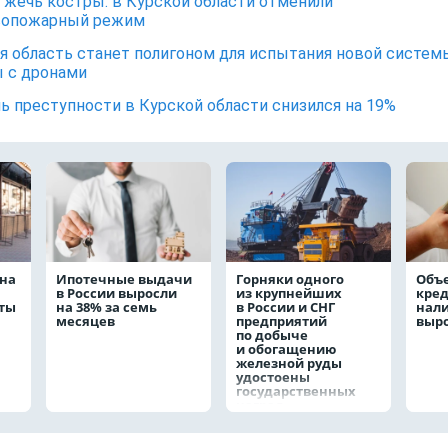
жечь костры: в Курской области отменили
вопожарный режим
я область станет полигоном для испытания новой систем
 с дронами
ь преступности в Курской области снизился на 19%
на
Ипотечные выдачи
Горняки одного
Объ
в России выросли
из крупнейших
кре
аты
на 38% за семь
в России и СНГ
нал
месяцев
предприятий
выро
по добыче
и обогащению
железной руды
удостоены
государственных
наград