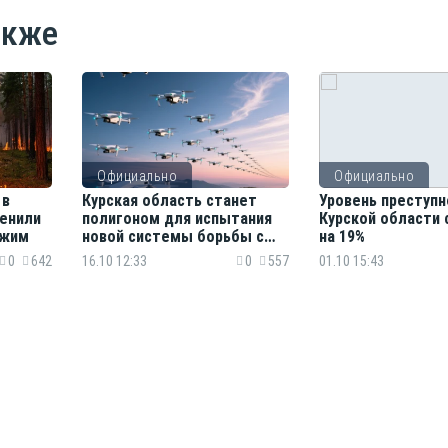
акже
Официально
Официально
 в
Курская область станет
Уровень преступн
менили
полигоном для испытания
Курской области 
ежим
новой системы борьбы с
на 19%
дронами
0
642
16.10 12:33
0
557
01.10 15:43