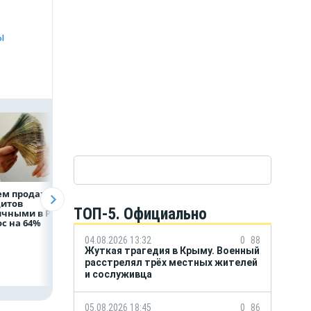
ы
ем продаж
Рефинансирование
ВТБ предоставит 
дитов
кредитов в первом
млрд рублей
ТОП-5. Официально
ичными в России
полугодии 2026 года
на строительство
с на 64%
складских
комплексов
04.08.2026 13:32
0
88
Жуткая трагедия в Крыму. Военный
расстрелял трёх местных жителей
и сослуживца
05.08.2026 18:45
0
86