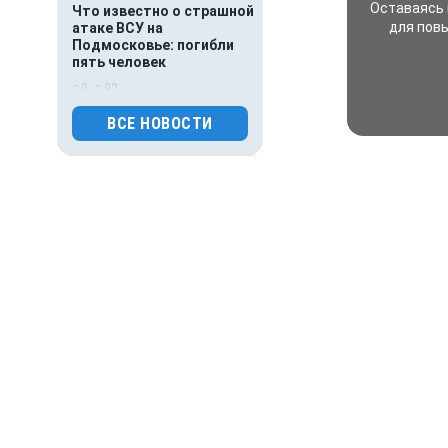
Оставаясь 
Что известно о страшной
для пов
атаке ВСУ на
Подмосковье: погибли
пять человек
0
82
ВСЕ НОВОСТИ
04.08.2026 01:00
Гороскоп
Гороскоп для всех знаков
зодиака на сегодня — 4
августа
0
68
03.08.2026 07:02
Общество
Главное за ночь. Пьяный
судоводитель разрубил
винтом катера 5-летнюю
девочку, тигр напал
на железнодорожника
0
72
03.08.2026 01:00
Гороскоп
Гороскоп для всех знаков