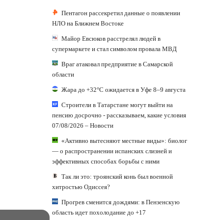
Пентагон рассекретил данные о появлении
НЛО на Ближнем Востоке
Майор Евсюков расстрелял людей в
супермаркете и стал символом провала МВД
Враг атаковал предприятие в Самарской
области
Жара до +32°C ожидается в Уфе 8–9 августа
Строители в Татарстане могут выйти на
пенсию досрочно - рассказываем, какие условия
07/08/2026 – Новости
«Активно вытесняют местные виды»: биолог
— о распространении испанских слизней и
эффективных способах борьбы с ними
Так ли это: троянский конь был военной
хитростью Одиссея?
Прогрев сменится дождями: в Пензенскую
область идет похолодание до +17