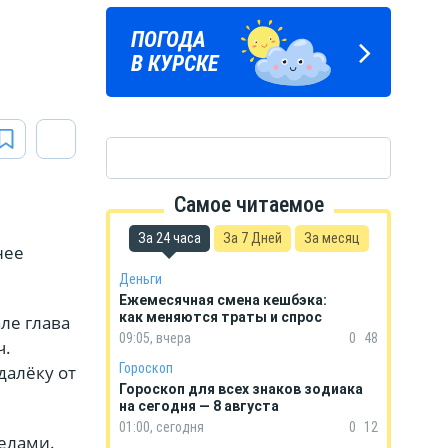
в
ПОГОДА
ГОРОСКОП
В КУРСКЕ
НА КАЖДЫЙ ДЕНЬ
Самое читаемое
За 24 часа
За 7 Дней
За месяц
нее
Деньги
Ежемесячная смена кешбэка:
как меняются траты и спрос
ле глава
09:05, вчера
0
48
ч.
Гороскоп
далёку от
Гороскоп для всех знаков зодиака
на сегодня — 8 августа
01:00, сегодня
0
12
делами.