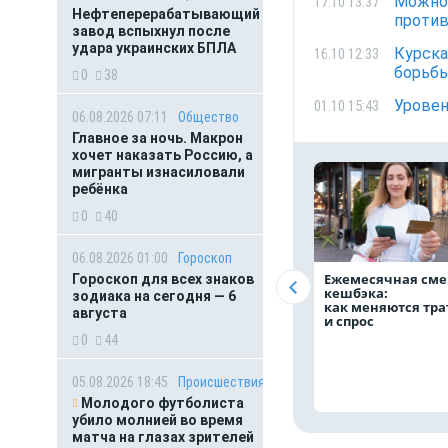
Можно 
17.10 13:37
Нефтеперерабатывающий
проти
завод вспыхнул после
удара украинских БПЛА
Курска
16.10 12:33
борьбы
0
38
Уровен
01.10 15:43
06.08.2026 07:11
Общество
Главное за ночь. Макрон
хочет наказать Россию, а
мигранты изнасиловали
ребёнка
0
40
06.08.2026 01:00
Гороскоп
Ежемесячная сме
Гороскоп для всех знаков
кешбэка:
зодиака на сегодня — 6
как меняются тр
августа
и спрос
0
44
05.08.2026 18:45
Происшествия
Молодого футболиста
убило молнией во время
матча на глазах зрителей