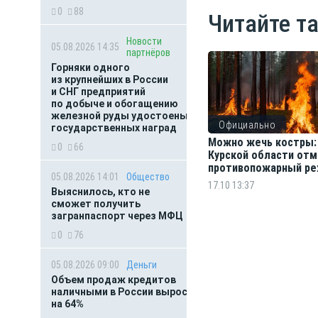
0
88
Читайте т
Новости
05.08.2026 14:35
партнёров
Горняки одного
из крупнейших в России
и СНГ предприятий
по добыче и обогащению
железной руды удостоены
Официально
государственных наград
Можно жечь костры:
0
66
Курской области от
противопожарный р
05.08.2026 14:01
Общество
17.10 13:37
Выяснилось, кто не
сможет получить
загранпаспорт через МФЦ
0
76
05.08.2026 09:00
Деньги
Объем продаж кредитов
наличными в России вырос
на 64%