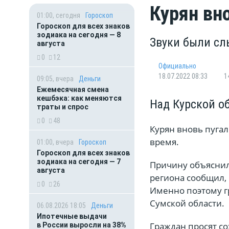
Курян вн
01:00, сегодня
Гороскоп
Гороскоп для всех знаков
зодиака на сегодня — 8
Звуки были сл
августа
0
12
Официально
18.07.2022 08:33
1
09:05, вчера
Деньги
Ежемесячная смена
кешбэка: как меняются
Над Курской о
траты и спрос
0
48
Курян вновь пуга
время.
01:00, вчера
Гороскоп
Гороскоп для всех знаков
зодиака на сегодня — 7
Причину объяснил 
августа
региона сообщил,
0
26
Именно поэтому г
Сумской области.
06.08.2026 18:05
Деньги
Ипотечные выдачи
Граждан просят с
в России выросли на 38%