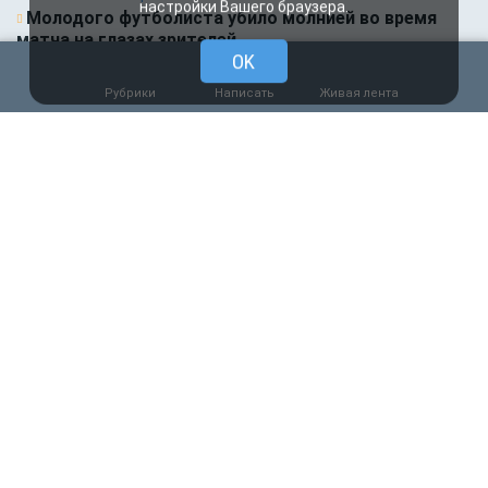
Молодого футболиста убило молнией во время
матча на глазах зрителей
0
88
Рубрики
Написать
Живая лента
05.08.2026 14:35
Новости партнёров
Горняки одного из крупнейших в России и СНГ
предприятий по добыче и обогащению железной
руды удостоены государственных наград
0
66
05.08.2026 14:01
Общество
Выяснилось, кто не сможет получить
загранпаспорт через МФЦ
0
76
05.08.2026 09:00
Деньги
Объем продаж кредитов наличными в России
вырос на 64%
0
68