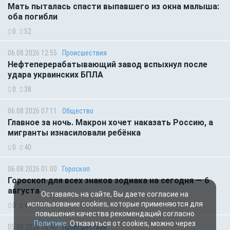
Мать пыталась спасти выпавшего из окна малыша:
оба погибли
0
52
06.08.2026 12:55
Происшествия
Нефтеперерабатывающий завод вспыхнул после
удара украинских БПЛА
0
38
06.08.2026 07:11
Общество
Главное за ночь. Макрон хочет наказать Россию, а
мигранты изнасиловали ребёнка
0
40
Оставаясь на сайте, Вы даете согласие на
06.08.2026 01:00
Гороскоп
использование cookies, которые применяются для
повышения качества рекомендаций согласно
Гороскоп для всех знаков зодиака на сегодня — 6
Политике
. Отказаться от cookies, можно через
августа
настройки Вашего браузера.
0
44
OK
05.08.2026 18:45
Происшествия