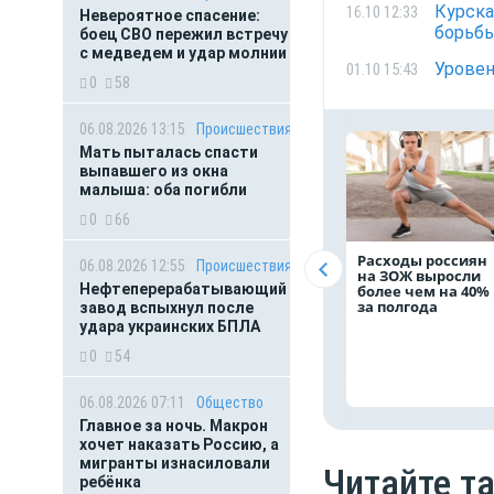
Курска
16.10 12:33
Невероятное спасение:
борьбы
боец СВО пережил встречу
с медведем и удар молнии
Уровен
01.10 15:43
0
58
06.08.2026 13:15
Происшествия
Мать пыталась спасти
выпавшего из окна
малыша: оба погибли
0
66
Расходы россиян
06.08.2026 12:55
Происшествия
на ЗОЖ выросли
Нефтеперерабатывающий
более чем на 40%
за полгода
завод вспыхнул после
удара украинских БПЛА
0
54
06.08.2026 07:11
Общество
Главное за ночь. Макрон
хочет наказать Россию, а
мигранты изнасиловали
Читайте т
ребёнка