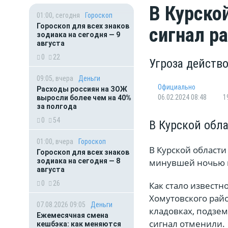
В Курско
01:00, сегодня
Гороскоп
Гороскоп для всех знаков
сигнал р
зодиака на сегодня — 9
августа
0
22
Угроза действ
09:05, вчера
Деньги
Официально
Расходы россиян на ЗОЖ
06.02.2024 08:48
1
выросли более чем на 40%
за полгода
0
54
В Курской обл
01:00, вчера
Гороскоп
В Курской области
Гороскоп для всех знаков
зодиака на сегодня — 8
минувшей ночью п
августа
0
26
Как стало известн
Хомутовского рай
07.08.2026 09:05
Деньги
кладовках, подзем
Ежемесячная смена
сигнал отменили.
кешбэка: как меняются