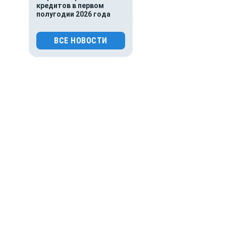
кредитов в первом
полугодии 2026 года
0
94
ВСЕ НОВОСТИ
Оставаясь 
04.08.2026 13:32
Происшествия
для пов
Жуткая трагедия в Крыму.
Военный расстрелял трёх
местных жителей и
сослуживца
0
110
04.08.2026 13:04
Происшествия
Что известно о страшной
атаке ВСУ на
Подмосковье: погибли
пять человек
0
98
04.08.2026 01:00
Гороскоп
Гороскоп для всех знаков
зодиака на сегодня — 4
августа