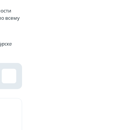
ности
по всему
урска