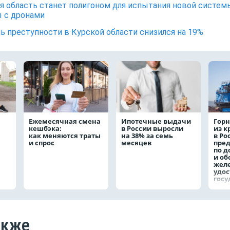
я область станет полигоном для испытания новой систем
 с дронами
ь преступности в Курской области снизился на 19%
Ежемесячная смена
Ипотечные выдачи
Горн
кешбэка:
в России выросли
из 
как меняются траты
на 38% за семь
в Ро
и спрос
месяцев
пре
по д
и о
жел
удо
госу
наг
акже