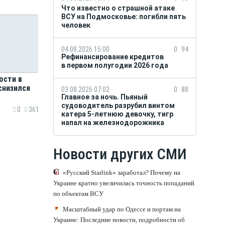
Что известно о страшной атаке
ВСУ на Подмосковье: погибли пять
человек
04.08.2026 15:00
0
94
Рефинансирование кредитов
в первом полугодии 2026 года
ости в
снизился
03.08.2026 07:02
0
88
Главное за ночь. Пьяный
судоводитель разрубил винтом
0
361
катера 5-летнюю девочку, тигр
напал на железнодорожника
Новости других СМИ
«Русский Starlink» заработал? Почему на
Украине кратно увеличилась точность попаданий
по объектам ВСУ
Масштабный удар по Одессе и портам на
Украине: Последние новости, подробности об