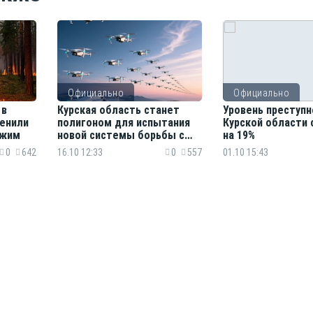
Официально
Официально
 в
Курская область станет
Уровень преступн
менили
полигоном для испытания
Курской области 
ежим
новой системы борьбы с
на 19%
дронами
0
642
16.10 12:33
0
557
01.10 15:43