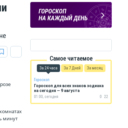
ли
ПОГОДА
ГОРОСКОП
В КУРСКЕ
НА КАЖДЫЙ ДЕНЬ
не
Самое читаемое
За 24 часа
За 7 Дней
За месяц
Гороскоп
грозе
Гороскоп для всех знаков зодиака
на сегодня — 9 августа
01:00, сегодня
0
22
 комнатах
ь минут