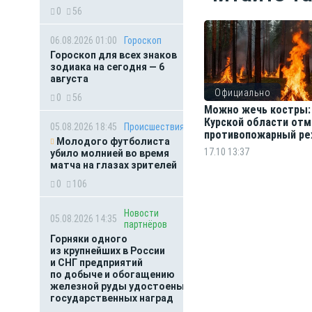
0
56
06.08.2026 01:00
Гороскоп
Гороскоп для всех знаков
зодиака на сегодня — 6
августа
Официально
0
56
Можно жечь костры:
Курской области от
05.08.2026 18:45
Происшествия
противопожарный р
Молодого футболиста
17.10 13:37
убило молнией во время
матча на глазах зрителей
0
106
Новости
05.08.2026 14:35
партнёров
Горняки одного
из крупнейших в России
и СНГ предприятий
по добыче и обогащению
железной руды удостоены
государственных наград