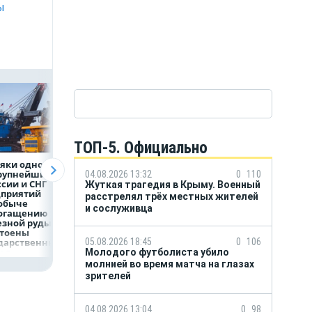
ы
ТОП-5. Официально
яки одного
Объем продаж
Рефинансирован
крупнейших
кредитов
кредитов в перв
04.08.2026 13:32
0
110
ссии и СНГ
наличными в России
полугодии 2026 г
Жуткая трагедия в Крыму. Военный
дприятий
вырос на 64%
расстрелял трёх местных жителей
обыче
и сослуживца
богащению
езной руды
стоены
дарственных
05.08.2026 18:45
0
106
рад
Молодого футболиста убило
молнией во время матча на глазах
зрителей
04.08.2026 13:04
0
98