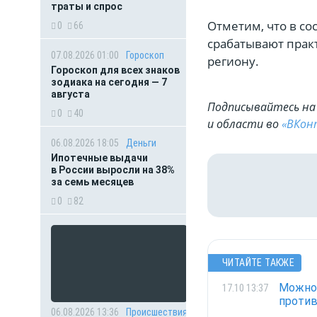
траты и спрос
Отметим, что в со
0
66
срабатывают прак
07.08.2026 01:00
Гороскоп
региону.
Гороскоп для всех знаков
зодиака на сегодня — 7
августа
Подписывайтесь на 
0
40
и области во
«ВКон
06.08.2026 18:05
Деньги
Ипотечные выдачи
в России выросли на 38%
за семь месяцев
0
82
ЧИТАЙТЕ ТАКЖЕ
Можно 
17.10 13:37
проти
06.08.2026 13:36
Происшествия