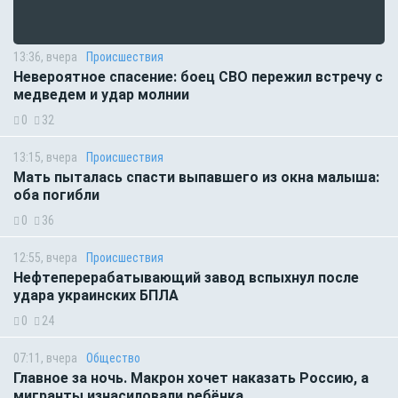
13:36, вчера
Происшествия
Невероятное спасение: боец СВО пережил встречу с
медведем и удар молнии
0
32
13:15, вчера
Происшествия
Мать пыталась спасти выпавшего из окна малыша:
оба погибли
0
36
12:55, вчера
Происшествия
Нефтеперерабатывающий завод вспыхнул после
удара украинских БПЛА
0
24
07:11, вчера
Общество
Главное за ночь. Макрон хочет наказать Россию, а
мигранты изнасиловали ребёнка