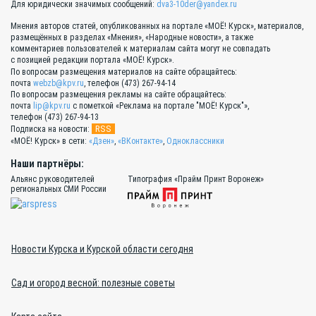
Для юридически значимых сообщений:
dva3-10der@yandex.ru
Мнения авторов статей, опубликованных на портале «МОЁ! Курск», материалов,
размещённых в разделах «Мнения», «Народные новости», а также
комментариев пользователей к материалам сайта могут не совпадать
с позицией редакции портала «МОЁ! Курск».
По вопросам размещения материалов на сайте обращайтесь:
почта
webzb@kpv.ru
, телефон (473) 267-94-14
По вопросам размещения рекламы на сайте обращайтесь:
почта
lip@kpv.ru
с пометкой «Реклама на портале "МОЁ! Курск"»,
телефон (473) 267-94-13
RSS
Подписка на новости:
«МОЁ! Курск» в сети:
«Дзен»
,
«ВКонтакте»
,
Одноклассники
Наши партнёры:
Альянс руководителей
Типография «Прайм Принт Воронеж»
региональных СМИ России
Новости Курска и Курской области сегодня
Сад и огород весной: полезные советы