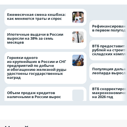
на 64%
Ежемесячная смена кешбэка:
как меняются траты и спрос
Рефинансировани
в первом полугоди
Ипотечные выдачи в России
выросли на 38% за семь
месяцев
ВТБ предоставит 
рублей на строит
складских компл
Горняки одного
из крупнейших в России и СНГ
предприятий по добыче
Популяция дальн
и обогащению железной руды
леопарда выросла
удостоены государственных
наград
ВТБ скорректиро
Объем продаж кредитов
макроэкономичес
наличными в России вырос
на 2026 год