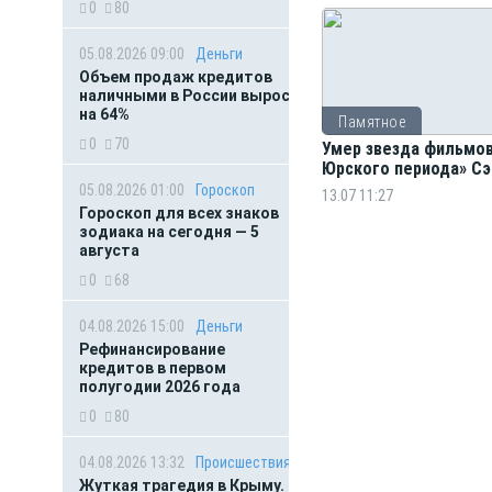
0
80
05.08.2026 09:00
Деньги
Объем продаж кредитов
наличными в России вырос
на 64%
Памятное
0
70
Умер звезда фильмов
Юрского периода» С
05.08.2026 01:00
Гороскоп
13.07 11:27
Гороскоп для всех знаков
зодиака на сегодня — 5
августа
0
68
04.08.2026 15:00
Деньги
Рефинансирование
кредитов в первом
полугодии 2026 года
0
80
04.08.2026 13:32
Происшествия
Жуткая трагедия в Крыму.