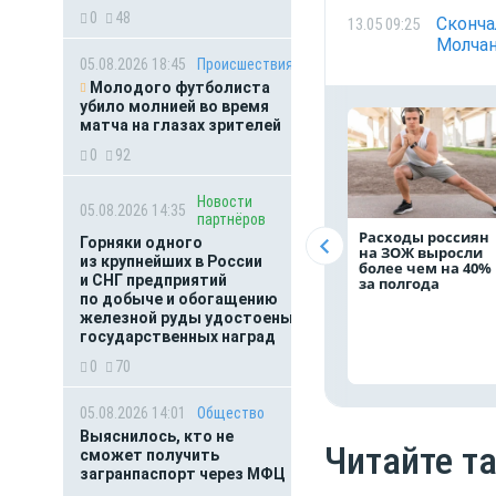
0
48
Сконча
13.05 09:25
Молча
05.08.2026 18:45
Происшествия
Молодого футболиста
убило молнией во время
матча на глазах зрителей
0
92
Новости
05.08.2026 14:35
партнёров
Расходы россиян
Горняки одного
на ЗОЖ выросли
из крупнейших в России
более чем на 40%
и СНГ предприятий
за полгода
по добыче и обогащению
железной руды удостоены
государственных наград
0
70
05.08.2026 14:01
Общество
Выяснилось, кто не
Читайте т
сможет получить
загранпаспорт через МФЦ