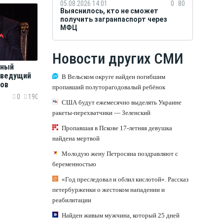
05.08.2026 14:01
0
80
Выяснилось, кто не сможет
получить загранпаспорт через
МФЦ
Новости других СМИ
тный
еведущий
В Вельском округе найден погибшим
ов
пропавший полуторагодовалый ребёнок
0
190
США будут ежемесячно выделять Украине
ракеты-перехватчики — Зеленский
Пропавшая в Пскове 17-летняя девушка
найдена мертвой
Молодую жену Петросяна поздравляют с
беременностью
«Год преследовал и облил кислотой». Рассказ
петербурженки о жестоком нападении и
реабилитации
Найден живым мужчина, который 25 дней