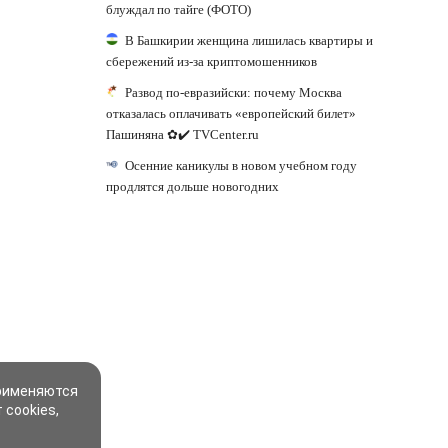
блуждал по тайге (ФОТО)
В Башкирии женщина лишилась квартиры и
сбережений из-за криптомошенников
Развод по-евразийски: почему Москва
отказалась оплачивать «европейский билет»
Пашиняна ✿✔️ TVCenter.ru
Осенние каникулы в новом учебном году
продлятся дольше новогодних
применяются
 cookies,