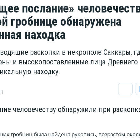
ее послание» человечеств
ой гробнице обнаружена
нная находка
оводящие раскопки в некрополе Саккары, г
оны и высокопоставленные лица Древнего 
икальную находку.
11
ние человечеству обнаружили при раскопк
ших гробниц была найдена рукопись, возрастом окол