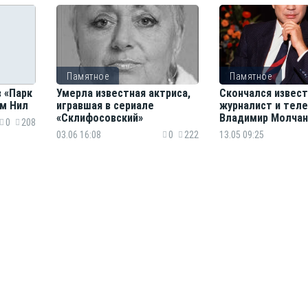
Памятное
Памятное
 «Парк
Умерла известная актриса,
Скончался извес
эм Нил
игравшая в сериале
журналист и тел
«Склифосовский»
Владимир Молчан
0
208
03.06 16:08
0
222
13.05 09:25