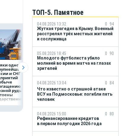
ТОП-5. Памятное
04.08.2026 13:32
0
94
Жуткая трагедия в Крыму. Военный
расстрелял трёх местных жителей
и сослуживца
05.08.2026 18:45
0
90
Молодого футболиста убило
молнией во время матча на глазах
яки одного
Объем продаж
Рефинансирован
зрителей
крупнейших
кредитов
кредитов в перв
ссии и СНГ
наличными в России
полугодии 2026 г
дприятий
вырос на 64%
обыче
04.08.2026 13:04
0
84
богащению
Что известно о страшной атаке
езной руды
ВСУ на Подмосковье: погибли пять
стоены
дарственных
человек
рад
04.08.2026 15:00
0
80
Рефинансирование кредитов
в первом полугодии 2026 года