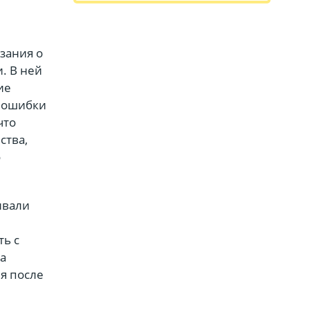
зания о
. В ней
ие
ь ошибки
что
ства,
о
ивали
ть с
а
я после