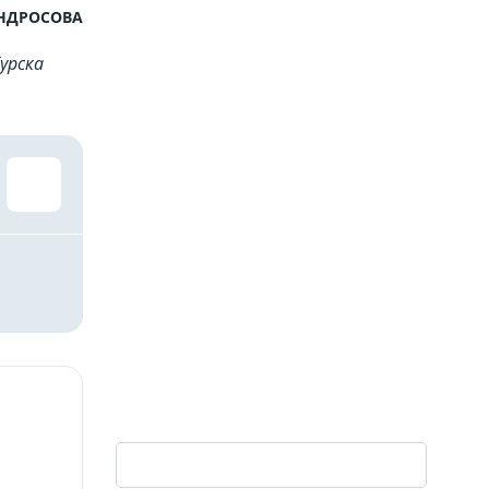
АНДРОСОВА
урска
»