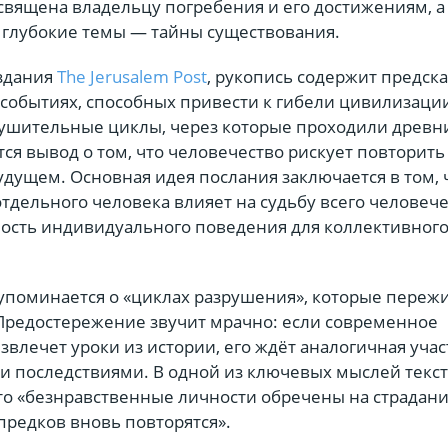
освящена владельцу погребения и его достижениям, а
е глубокие темы — тайны существования.
здания
The Jerusalem Post
, рукопись содержит предска
событиях, способных привести к гибели цивилизации
ушительные циклы, через которые проходили древн
тся вывод о том, что человечество рискует повторит
удущем. Основная идея послания заключается в том, 
тдельного человека влияет на судьбу всего человече
ость индивидуального поведения для коллективног
 упоминается о «циклах разрушения», которые переж
Предостережение звучит мрачно: если современное
звлечет уроки из истории, его ждёт аналогичная учас
и последствиями. В одной из ключевых мыслей текст
что «безнравственные личности обречены на страдани
предков вновь повторятся».