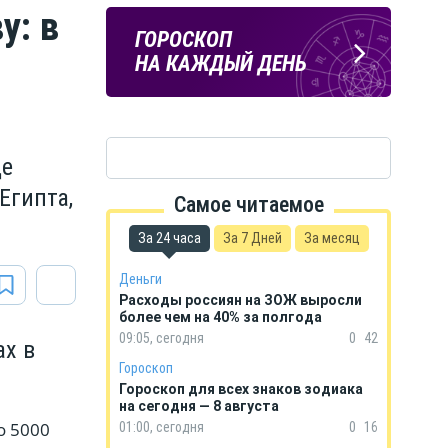
у: в
ПОГОДА
ГОРОСКОП
В КУРСКЕ
НА КАЖДЫЙ ДЕНЬ
де
Египта,
Самое читаемое
За 24 часа
За 7 Дней
За месяц
Деньги
Расходы россиян на ЗОЖ выросли
более чем на 40% за полгода
09:05, сегодня
0
42
ах в
Гороскоп
Гороскоп для всех знаков зодиака
на сегодня — 8 августа
о 5000
01:00, сегодня
0
16