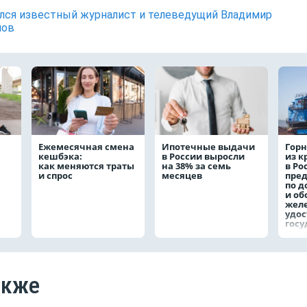
лся известный журналист и телеведущий Владимир
нов
Ежемесячная смена
Ипотечные выдачи
Горн
кешбэка:
в России выросли
из 
как меняются траты
на 38% за семь
в Ро
и спрос
месяцев
пре
по д
и о
жел
удо
госу
наг
акже