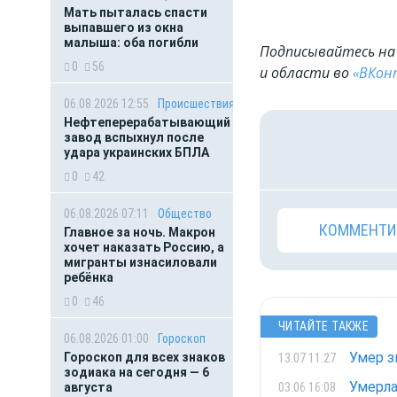
Мать пыталась спасти
выпавшего из окна
малыша: оба погибли
Подписывайтесь на 
0
56
и области во
«ВКон
06.08.2026 12:55
Происшествия
Нефтеперерабатывающий
завод вспыхнул после
удара украинских БПЛА
0
42
06.08.2026 07:11
Общество
КОММЕНТИ
Главное за ночь. Макрон
хочет наказать Россию, а
мигранты изнасиловали
ребёнка
0
46
ЧИТАЙТЕ ТАКЖЕ
06.08.2026 01:00
Гороскоп
Умер з
13.07 11:27
Гороскоп для всех знаков
зодиака на сегодня — 6
Умерла
03.06 16:08
августа