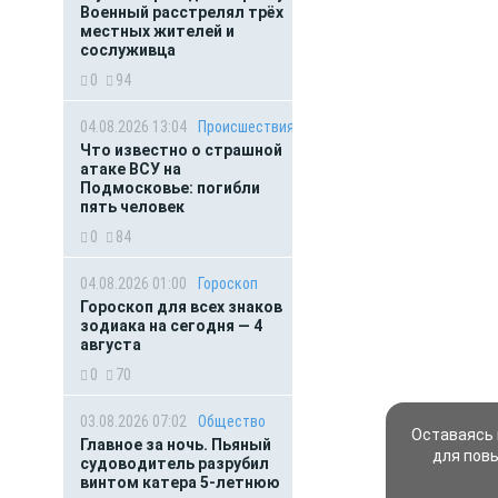
Военный расстрелял трёх
местных жителей и
сослуживца
0
94
04.08.2026 13:04
Происшествия
Что известно о страшной
атаке ВСУ на
Подмосковье: погибли
пять человек
0
84
04.08.2026 01:00
Гороскоп
Гороскоп для всех знаков
зодиака на сегодня — 4
августа
0
70
03.08.2026 07:02
Общество
Оставаясь 
Главное за ночь. Пьяный
для пов
судоводитель разрубил
винтом катера 5-летнюю