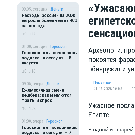
«Ужасающ
09:05, сегодня
Деньги
Расходы россиян на ЗОЖ
египетск
выросли более чем на 40%
за полгода
сенсацио
0
42
01:00, сегодня
Гороскоп
Археологи, пр
Гороскоп для всех знаков
зодиака на сегодня — 8
покоятся фара
августа
обнаружили ун
0
16
Памятное
09:05, вчера
Деньги
21.06.2025 16:58
1
Ежемесячная смена
кешбэка: как меняются
траты и спрос
Ужасное посла
0
52
Египте
01:00, вчера
Гороскоп
Гороскоп для всех знаков
В одной из старей
зодиака на сегодня — 7