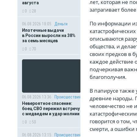
лет, которая не п
августа
затрагивает боле
0
28
По информации и
06.08.2026 18:05
Деньги
катастрофических 
Ипотечные выдачи
в России выросли на 38%
описываются разр
за семь месяцев
общества, и делае
0
70
своих предков в б
каждое действие о
подчеркивая важн
благополучия.
В папирусе также
06.08.2026 13:36
Происшествия
древние народы. 
Невероятное спасение:
человечество не и
боец СВО пережил встречу
катастрофическим
с медведем и удар молнии
говорится о том, 
0
50
смерти, а ошибки 
06.08.2026 13:15
Происшествия