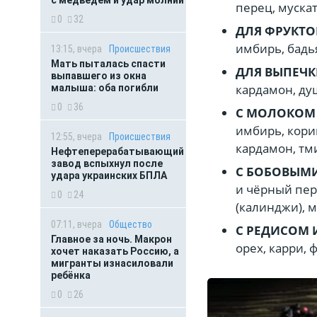
перец, мускат
0
32
ДЛЯ ФРУКТО
имбирь, бадь
13:15, вчера
Происшествия
Мать пыталась спасти
ДЛЯ ВЫПЕЧ
выпавшего из окна
кардамон, ду
малыша: оба погибли
0
36
С МОЛОКОМ
имбирь, кори
12:55, вчера
Происшествия
кардамон, тм
Нефтеперерабатывающий
завод вспыхнул после
С БОБОВЫМ
удара украинских БПЛА
и чёрный пер
0
24
(калинджи), м
07:11, вчера
Общество
С РЕДИСОМ 
Главное за ночь. Макрон
орех, карри, 
хочет наказать Россию, а
мигранты изнасиловали
ребёнка
0
26