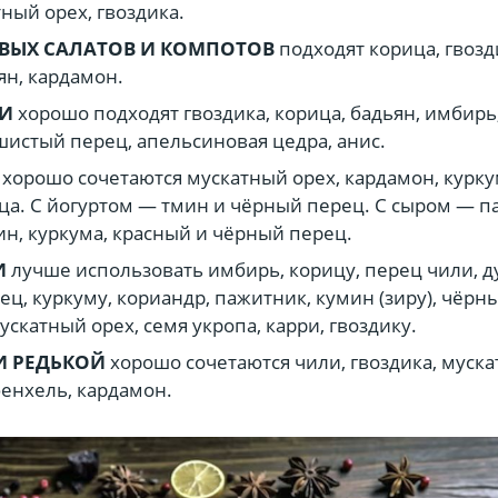
ный орех, гвоздика.
ВЫХ САЛАТОВ И КОМПОТОВ
подходят корица, гвозд
ян, кардамон.
КИ
хорошо подходят гвоздика, корица, бадьян, имбирь
шистый перец, апельсиновая цедра, анис.
хорошо сочетаются мускатный орех, кардамон, курку
ца. С йогуртом — тмин и чёрный перец. С сыром — п
ин, куркума, красный и чёрный перец.
И
лучше использовать имбирь, корицу, перец чили, 
ец, куркуму, кориандр, пажитник, кумин (зиру), чёрн
ускатный орех, семя укропа, карри, гвоздику.
И РЕДЬКОЙ
хорошо сочетаются чили, гвоздика, муск
фенхель, кардамон.