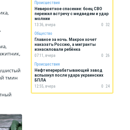
Происшествия
Невероятное спасение: боец СВО
ика,
пережил встречу с медведем и удар
молнии
13:36, вчера
0
32
,
Общество
Главное за ночь. Макрон хочет
наказать Россию, а мигранты
ма,
изнасиловали ребёнка
ажитник,
07:11, вчера
0
26
Происшествия
душистый
Нефтеперерабатывающий завод
вспыхнул после удара украинских
ый тмин
БПЛА
12:55, вчера
0
24
атный