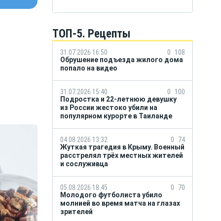
ТОП-5. Рецепты
31.07.2026 16:50
0
108
Обрушение подъезда жилого дома
попало на видео
31.07.2026 15:40
0
100
Подростка и 22-летнюю девушку
из России жестоко убили на
популярном курорте в Таиланде
04.08.2026 13:32
0
74
Жуткая трагедия в Крыму. Военный
расстрелял трёх местных жителей
и сослуживца
05.08.2026 18:45
0
70
Молодого футболиста убило
молнией во время матча на глазах
зрителей