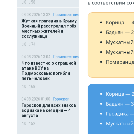
в соответствии со
0
58
04.08.2026 13:32
Происшествия
Жуткая трагедия в Крыму.
Корица — 
Военный расстрелял трёх
местных жителей и
Бадьян — 
сослуживца
Мускатный
0
74
Мускатный 
04.08.2026 13:04
Происшествия
Померанце
Что известно о страшной
атаке ВСУ на
Подмосковье: погибли
пять человек
0
68
Корица — 
04.08.2026 01:00
Гороскоп
Бадьян — 
Гороскоп для всех знаков
зодиака на сегодня — 4
Гвоздика —
августа
Мускатный 
0
52