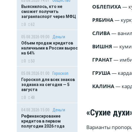
05.08.2026 14:01
Общество
ОБЛЕПИХА
— ку
Выяснилось, кто не
сможет получить
загранпаспорт через МФЦ
РЯБИНА
— курк
0
62
СЛИВА
— ванил
05.08.2026 09:00
Деньги
Объем продаж кредитов
ВИШНЯ
— куми
наличными в России вырос
на 64%
ГРАНАТ
— имби
0
50
ГРУША
— карда
05.08.2026 01:00
Гороскоп
Гороскоп для всех знаков
зодиака на сегодня — 5
КАЛИНА
— кард
августа
0
48
04.08.2026 15:00
Деньги
«Сухие духи
Рефинансирование
кредитов в первом
полугодии 2026 года
Варианты пропорци