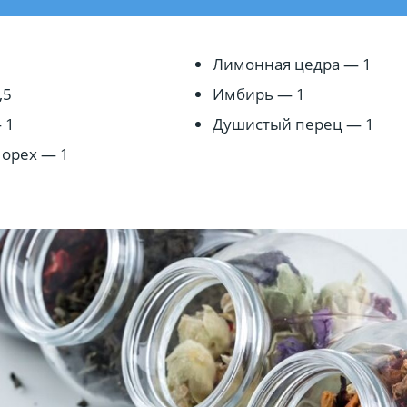
2
Лимонная цедра — 1
,5
Имбирь — 1
 1
Душистый перец — 1
 орех — 1