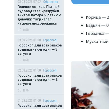
03.08.2026 07:02
Общество
Главное за ночь. Пьяный
судоводитель разрубил
винтом катера 5-летнюю
Корица — 
девочку, тигр напал
на железнодорожника
Бадьян — 0
0
60
Гвоздика —
03.08.2026 01:00
Гороскоп
Мускатный
Гороскоп для всех знаков
зодиака на сегодня — 3
августа
0
68
02.08.2026 01:00
Гороскоп
Гороскоп для всех знаков
зодиака на сегодня — 2
августа
0
76
01.08.2026 01:00
Гороскоп
Гороскоп для всех знаков