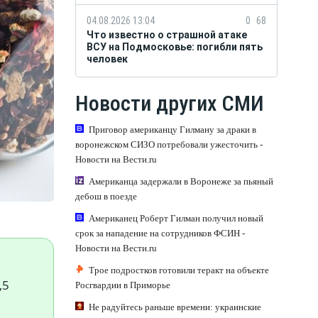
04.08.2026 13:04
0
68
Что известно о страшной атаке
ВСУ на Подмосковье: погибли пять
человек
Новости других СМИ
Приговор американцу Гилману за драки в
воронежском СИЗО потребовали ужесточить -
Новости на Вести.ru
Американца задержали в Воронеже за пьяный
дебош в поезде
Американец Роберт Гилман получил новый
срок за нападение на сотрудников ФСИН -
Новости на Вести.ru
Трое подростков готовили теракт на объекте
,5
Росгвардии в Приморье
Не радуйтесь раньше времени: украинские