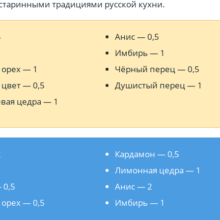
 старинными традициями русской кухни.
4
Анис — 0,5
2
Имбирь — 1
 орех — 1
Чёрный перец — 0,5
цвет — 0,5
Душистый перец — 1
вая цедра — 1
2
Кардамон — 0,5
3
Лимонная цедра — 1
 0,5
Анис — 2
орех — 0,5
Имбирь — 1