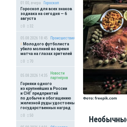
01:00, вчера
Гороскоп
Гороскоп для всех знаков
зодиака на сегодня — 6
августа
0
32
05.08.2026 18:45
Происшествия
Молодого футболиста
убило молнией во время
матча на глазах зрителей
0
70
Новости
05.08.2026 14:35
партнёров
Горняки одного
из крупнейших в России
и СНГ предприятий
Фото: freepik.com
по добыче и обогащению
железной руды удостоены
государственных наград
0
50
Необычные