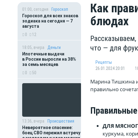
Как прав
01:00, сегодня
Гороскоп
Гороскоп для всех знаков
блюдах
зодиака на сегодня — 7
августа
0
12
Рассказываем, 
что — для фру
18:05, вчера
Деньги
Ипотечные выдачи
в России выросли на 38%
Рецепты
за семь месяцев
26.01.2024 20:01
1
0
50
Марина Тишкина из
правильно сочета
Правильные
13:36, вчера
Происшествия
ДЛЯ МЯСНО
Невероятное спасение:
куркума, кор
боец СВО пережил встречу
с медведем и удар молнии