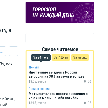
ПОГОДА
ГОРОСКОП
В КУРСКЕ
НА КАЖДЫЙ ДЕНЬ
гу, а
Самое читаемое
За 24 часа
За 7 Дней
За месяц
», как
Деньги
Ипотечные выдачи в России
выросли на 38% за семь месяцев
18:05, вчера
0
50
Происшествия
Мать пыталась спасти выпавшего
имбирь,
из окна малыша: оба погибли
13:15, вчера
0
36
стый