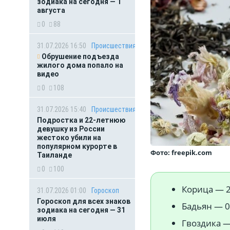
зодиака на сегодня — 1
августа
0
88
31.07.2026 16:50
Происшествия
Обрушение подъезда
жилого дома попало на
видео
0
108
31.07.2026 15:40
Происшествия
Подростка и 22-летнюю
девушку из России
жестоко убили на
популярном курорте в
Фото: freepik.com
Таиланде
0
100
Корица — 
31.07.2026 01:00
Гороскоп
Гороскоп для всех знаков
Бадьян — 0
зодиака на сегодня — 31
июля
Гвоздика —