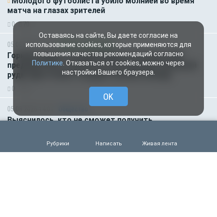
Молодого футболиста убило молнией во время
матча на глазах зрителей
0
70
Оставаясь на сайте, Вы даете согласие на
05.08.2026 14:35
Новости партнёров
использование cookies, которые применяются для
повышения качества рекомендаций согласно
Горняки одного из крупнейших в России и СНГ
Политике
. Отказаться от cookies, можно через
предприятий по добыче и обогащению железной
настройки Вашего браузера.
руды удостоены государственных наград
0
52
OK
05.08.2026 14:01
Общество
Выяснилось, кто не сможет получить
загранпаспорт через МФЦ
0
64
Рубрики
Написать
Живая лента
05.08.2026 09:00
Деньги
Объем продаж кредитов наличными в России
вырос на 64%
0
54