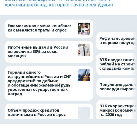
креативных блюд, которые точно всех удивят
на 64%
Ежемесячная смена кешбэка:
как меняются траты и спрос
Рефинансировани
в первом полугоди
Ипотечные выдачи в России
выросли на 38% за семь
месяцев
ВТБ предоставит 
рублей на строит
складских компл
Горняки одного
из крупнейших в России и СНГ
предприятий по добыче
Популяция дальн
и обогащению железной руды
леопарда выросла
удостоены государственных
наград
ВТБ скорректиро
Объем продаж кредитов
макроэкономичес
наличными в России вырос
на 2026 год