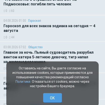
Подмосковье: погибли пять человек
0
60
04.08.2026 01:00
Гороскоп
Гороскоп для всех знаков зодиака на сегодня — 4
августа
0
44
03.08.2026 07:02
Общество
Главное за ночь. Пьяный судоводитель разрубил
винтом катера 5-летнюю девочку, тигр напал
на железнодорожника
Оставаясь на сайте, Вы даете согласие на
0
52
использование cookies, которые применяются для
повышения качества рекомендаций согласно
03.08.2026 01:00
Гороскоп
Политике
. Отказаться от cookies, можно через
Гороскоп для всех знаков зодиака на сегодня — 3
настройки Вашего браузера.
августа
0
54
OK
02.08.2026 01:00
Гороскоп