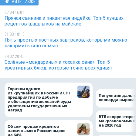
ЧИТАЙТЕ ТАКЖЕ
27.04 16:01
Пряная свинина и пикантная индейка. Топ-5 лучших
рецептов шашлыков на майские
01.03 18:15
Пять простых постных завтраков, которыми можно
накормить всю семью
24.02 20:45
Солёные «мандарины» и «охапка сена». Топ-5
креативных блюд, которые точно всех удивят
Горняки одного
из крупнейших в России и СНГ
Популяция дальн
предприятий по добыче
леопарда выросла
и обогащению железной руды
удостоены государственных
наград
ВТБ скорректиро
макроэкономичес
на 2026 год
Объем продаж кредитов
наличными в России вырос
на 64%