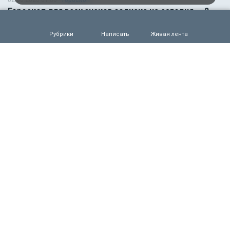
Гороскоп для всех знаков зодиака на сегодня — 2
августа
Рубрики
Написать
Живая лента
0
64
01.08.2026 01:00
Гороскоп
Гороскоп для всех знаков зодиака на сегодня — 1
августа
0
76
31.07.2026 16:50
Происшествия
Обрушение подъезда жилого дома попало на
видео
0
92
31.07.2026 15:40
Происшествия
Подростка и 22-летнюю девушку из России
жестоко убили на популярном курорте в Таиланде
0
92