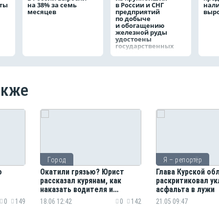
аты
на 38% за семь
в России и СНГ
нал
месяцев
предприятий
выро
по добыче
и обогащению
железной руды
удостоены
государственных
наград
акже
Город
Я – репортёр
о
Окатили грязью? Юрист
Глава Курской об
рассказал курянам, как
раскритиковал ук
наказать водителя и
асфальта в лужи
взыскать ущерб
0
149
18.06 12:42
0
142
21.05 09:47