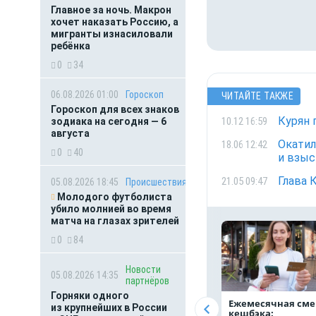
Главное за ночь. Макрон
хочет наказать Россию, а
мигранты изнасиловали
ребёнка
0
34
06.08.2026 01:00
Гороскоп
ЧИТАЙТЕ ТАКЖЕ
Гороскоп для всех знаков
Курян 
10.12 16:59
зодиака на сегодня — 6
августа
Окатил
18.06 12:42
0
40
и взыс
Глава 
21.05 09:47
05.08.2026 18:45
Происшествия
Молодого футболиста
убило молнией во время
матча на глазах зрителей
0
84
Новости
05.08.2026 14:35
партнёров
Горняки одного
Ежемесячная сме
из крупнейших в России
кешбэка: