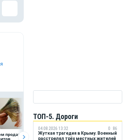
ля
ТОП-5. Дороги
04.08.2026 13:32
0
86
Жуткая трагедия в Крыму. Военный
ем продаж
Рефинансирование
ВТБ предоставит 
расстрелял трёх местных жителей
дитов
кредитов в первом
млрд рублей