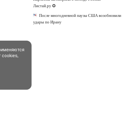
Листай.ру ✪
После многодневной паузы США возобновили
удары по Ирану
применяются
 cookies,