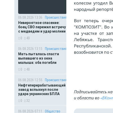
колесом угодил В
народный репортё
06.08.2026 13:36
Происшествия
Вот теперь очер
Невероятное спасение:
"КОМПОЗИТ". Во 
боец СВО пережил встречу
с медведем и удар молнии
на участке от з
0
40
Лебяжье. Транс
Республиканской.
06.08.2026 13:15
Происшествия
возобновится по с
Мать пыталась спасти
выпавшего из окна
малыша: оба погибли
0
48
06.08.2026 12:55
Происшествия
Нефтеперерабатывающий
завод вспыхнул после
Подписывайтесь на 
удара украинских БПЛА
и области во
«ВКон
0
32
06.08.2026 07:11
Общество