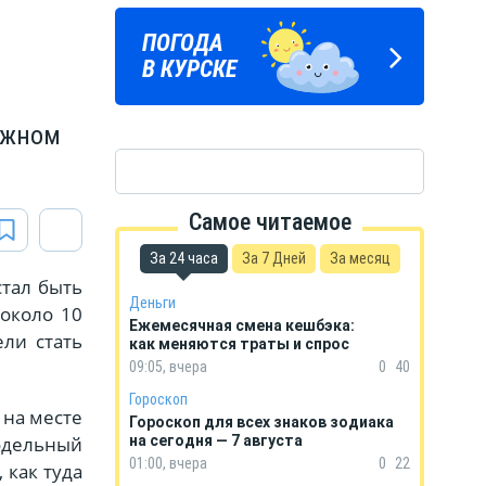
ПОГОДА
ГОРОСКОП
В КУРСКЕ
НА КАЖДЫЙ ДЕНЬ
ожном
Самое читаемое
За 24 часа
За 7 Дней
За месяц
стал быть
Деньги
около 10
Ежемесячная смена кешбэка:
ли стать
как меняются траты и спрос
09:05, вчера
0
40
Гороскоп
 на месте
Гороскоп для всех знаков зодиака
дельный
на сегодня — 7 августа
01:00, вчера
0
22
 как туда