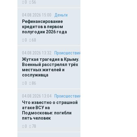
0
56
04.08.2026 15:00
Деньги
Рефинансирование
кредитов в первом
полугодии 2026 года
0
68
04.08.2026 13:32
Происшествия
Жуткая трагедия в Крыму.
Военный расстрелял трёх
местных жителей и
сослуживца
0
86
04.08.2026 13:04
Происшествия
Что известно о страшной
атаке ВСУ на
Подмосковье: погибли
пять человек
0
78