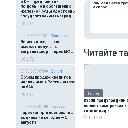
и СНГ предприятий
как меняются тр
по добыче и обогащению
и спрос
железной руды удостоены
государственных наград
0
60
05.08.2026 14:01
Общество
Выяснилось, кто не
сможет получить
Читайте т
загранпаспорт через МФЦ
0
72
05.08.2026 09:00
Деньги
Объем продаж кредитов
наличными в России вырос
на 64%
Город
0
62
Курян предупредили 
ночных заморозках и
05.08.2026 01:00
Гороскоп
гололедице
Гороскоп для всех знаков
зодиака на сегодня — 5
10.12 16:59
августа