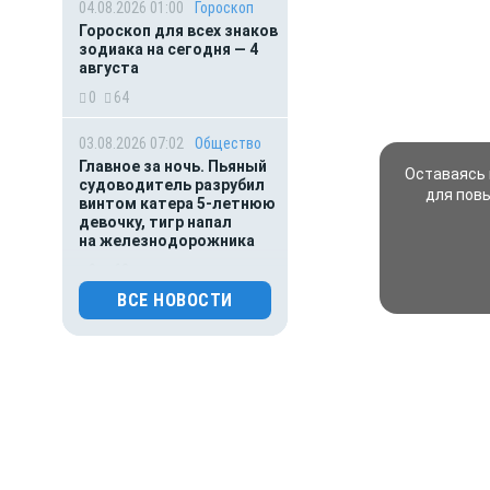
04.08.2026 01:00
Гороскоп
Гороскоп для всех знаков
зодиака на сегодня — 4
августа
0
64
03.08.2026 07:02
Общество
Главное за ночь. Пьяный
Оставаясь 
судоводитель разрубил
для пов
винтом катера 5-летнюю
девочку, тигр напал
на железнодорожника
0
68
ВСЕ НОВОСТИ
03.08.2026 01:00
Гороскоп
Гороскоп для всех знаков
зодиака на сегодня — 3
августа
0
78
02.08.2026 01:00
Гороскоп
Гороскоп для всех знаков