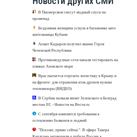
Новости других СМИ
В Пионерском снесут модный спуск на
променад
Бездомная женщина уснула в багажнике авто
жительницы Кубани
Ахмат Кадыров получил звание Героя
Чеченской Республики
Противомедузные сети начали тестировать на
пляжах Азовского моря
Враг пытается отрезать логистику в Крыму и
на фронте: для отражения атак дронов нужны
тепловизоры (ВИДЕО)
В Сербии назвали визит Зеленского в Белград
местью ЕС - Новости на Вести.ru
С сентября изменятся требования к
остеклению балконов и лоджий
"Похоже, прямо сейчас": В эфире Такера
Карлсона заговорили о победе России ⋆