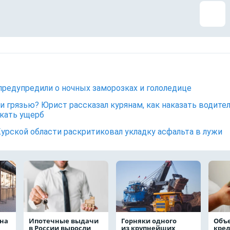
предупредили о ночных заморозках и гололедице
и грязью? Юрист рассказал курянам, как наказать водите
кать ущерб
Курской области раскритиковал укладку асфальта в лужи
на
Ипотечные выдачи
Горняки одного
Объ
в России выросли
из крупнейших
кре