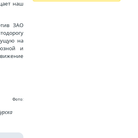
бщает наш
отив ЗАО
тодорогу
дущую на
оюзной и
движение
Фото:
урска