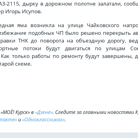
АЗ-2115, дырку в дорожном полотне залатали, соо
р Игорь Исупов.
едная яма возникла на улице Чайковского напр
избежание подобных ЧП было решено перекрыть ав
аправки ТНК до поворота на объездную дорогу, ве
портные потоки будут двигаться по улицам С
 Как только работы по ремонту будут завершены, 
тарой схеме.
«МОЁ! Курск» в
«Дзене»
. Cледите за главными новостями К
такте»
и
«Одноклассниках»
.