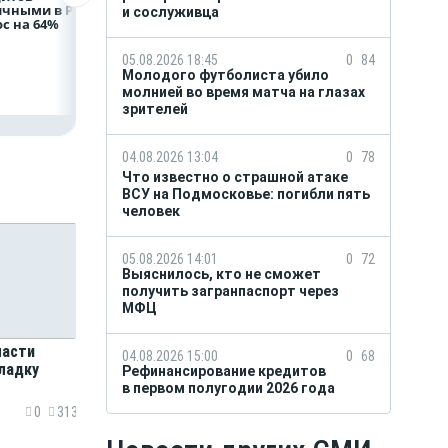
ичными в России
полугодии 2026 года
на строительство
и сослуживца
с на 64%
складских
комплексов
05.08.2026 18:45
0
84
Молодого футболиста убило
молнией во время матча на глазах
зрителей
04.08.2026 13:04
0
78
Что известно о страшной атаке
ВСУ на Подмосковье: погибли пять
человек
05.08.2026 14:01
0
72
Выяснилось, кто не сможет
получить загранпаспорт через
МФЦ
ласти
04.08.2026 15:00
0
68
ладку
Рефинансирование кредитов
в первом полугодии 2026 года
0
313