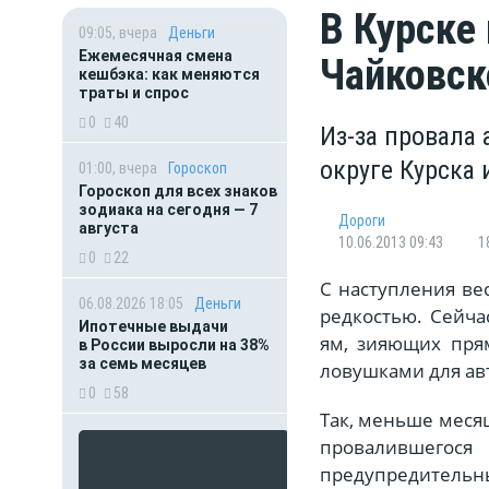
В Курске
09:05, вчера
Деньги
Ежемесячная смена
Чайковск
кешбэка: как меняются
траты и спрос
0
40
Из-за провала
округе Курска
01:00, вчера
Гороскоп
Гороскоп для всех знаков
зодиака на сегодня — 7
Дороги
августа
10.06.2013 09:43
1
0
22
С наступления ве
06.08.2026 18:05
Деньги
редкостью. Сейча
Ипотечные выдачи
ям, зияющих пря
в России выросли на 38%
за семь месяцев
ловушками для ав
0
58
Так, меньше месяц
провалившегос
предупредительный