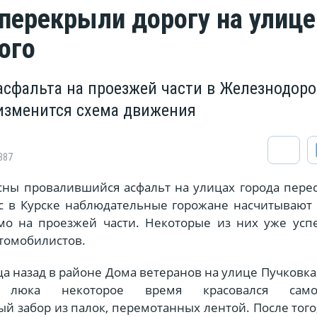
 перекрыли дорогу на улице
ого
 асфальта на проезжей части в Железнодор
 изменится схема движения
887
сны провалившийся асфальт на улицах города пере
с в Курске наблюдательные горожане насчитывают 
мо на проезжей части. Некоторые из них уже успе
томобилистов.
а назад в районе Дома ветеранов на улице Пучковка
я люка некоторое время красовался само
 забор из палок, перемотанных лентой. После того,