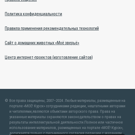
Политика конфиденциальности
Правила применения рекомендательных технологий
Сайт о домашних животных «Моё зверьё»
Центр интернет-проектов (изготовление сайтов)
Все права защищены, 2007–2024. Любые материалы, размещенные на
портале «МОЁ! Курск» сотрудниками редакции, нештатными авторами
и читателями,являются объектами авторского права. Права на
указанные материалы охраняются законодательством о правах на
результаты интеллектуальной деятельности.Полное или частичное
использование материалов, размещенных на портале «МОЁ! Курск»,
допускается только с письменного согласия редакции с указанием