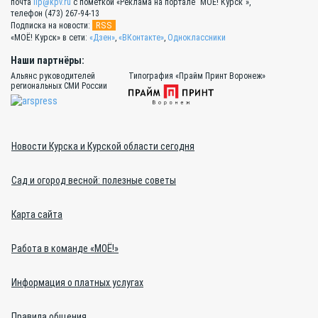
почта
lip@kpv.ru
с пометкой «Реклама на портале "МОЁ! Курск"»,
телефон (473) 267-94-13
RSS
Подписка на новости:
«МОЁ! Курск» в сети:
«Дзен»
,
«ВКонтакте»
,
Одноклассники
Наши партнёры:
Альянс руководителей
Типография «Прайм Принт Воронеж»
региональных СМИ России
Новости Курска и Курской области сегодня
Сад и огород весной: полезные советы
Карта сайта
Работа в команде «МОЁ!»
Информация о платных услугах
Правила общения