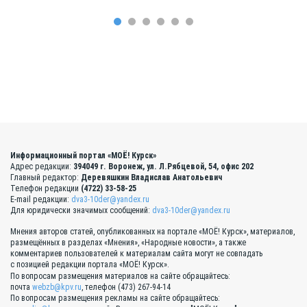
Информационный портал «МОЁ! Курск»
Адрес редакции:
394049 г. Воронеж, ул. Л.Рябцевой, 54, офис 202
Главный редактор:
Деревяшкин Владислав Анатольевич
Телефон редакции
(4722) 33-58-25
E-mail редакции:
dva3-10der@yandex.ru
Для юридически значимых сообщений:
dva3-10der@yandex.ru
Мнения авторов статей, опубликованных на портале «МОЁ! Курск», материалов,
размещённых в разделах «Мнения», «Народные новости», а также
комментариев пользователей к материалам сайта могут не совпадать
с позицией редакции портала «МОЁ! Курск».
По вопросам размещения материалов на сайте обращайтесь:
почта
webzb@kpv.ru
, телефон (473) 267-94-14
По вопросам размещения рекламы на сайте обращайтесь: