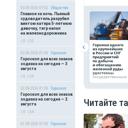
03.08.2026 07:02
Общество
Главное за ночь. Пьяный
судоводитель разрубил
винтом катера 5-летнюю
девочку, тигр напал
на железнодорожника
0
52
Горняки одного
из крупнейших
в России и СНГ
03.08.2026 01:00
Гороскоп
предприятий
Гороскоп для всех знаков
по добыче
зодиака на сегодня — 3
и обогащению
августа
железной руды
удостоены
0
54
государственных
наград
02.08.2026 01:00
Гороскоп
Гороскоп для всех знаков
зодиака на сегодня — 2
Читайте т
августа
0
64
01.08.2026 01:00
Гороскоп