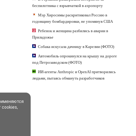
беспилотника с взрывчаткой в аэропорту
Мэр Хиросимы раскритиковал Россию в
годовщину бомбардировки, не упомянув США
Ребенок и женщина разбились в аварии в
Приладожье
Собака искусала дачницу в Карелии (ФОТО)
Автомобиль опрокинулся на крышу на дороге
под Петрозаводском (ФОТО)
ИИ-агенты Anthropic и OpenAI притворились
людьми, пытаясь обмануть разработчиков
применяются
 cookies,