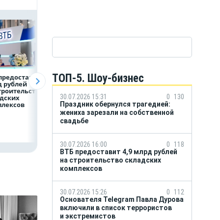
ТОП-5. Шоу-бизнес
предоставит 4,9
Популяция
ВТБ скорректиро
 рублей
дальневосточного
макроэкономиче
троительство
леопарда выросла в
й прогноз на 2026
30.07.2026 15:31
0
130
дских
шесть раз
Праздник обернулся трагедией:
плексов
жениха зарезали на собственной
свадьбе
30.07.2026 16:00
0
118
ВТБ предоставит 4,9 млрд рублей
на строительство складских
комплексов
30.07.2026 15:26
0
112
Основателя Telegram Павла Дурова
включили в список террористов
и экстремистов