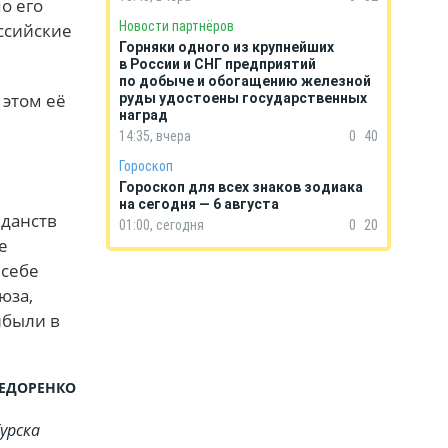
о его
Новости партнёров
оссийские
Горняки одного из крупнейших
в России и СНГ предприятий
по добыче и обогащению железной
 этом её
руды удостоены государственных
наград
14:35, вчера
0
40
Гороскоп
Гороскоп для всех знаков зодиака
на сегодня — 6 августа
жданств
01:00, сегодня
0
20
е
 себе
юза,
ибыли в
ФЕДОРЕНКО
урска