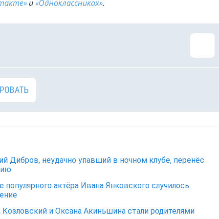
такте»
и
«Одноклассниках»
.
РОВАТЬ
й Дибров, неудачно упавший в ночном клубе, перенёс
цию
е популярного актёра Ивана Янковского случилось
ение
 Козловский и Оксана Акиньшина стали родителями