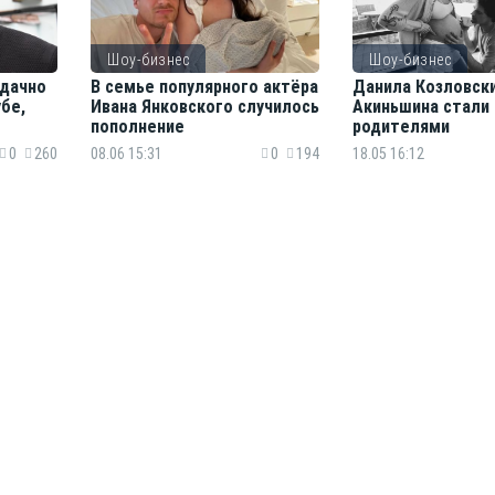
Шоу-бизнес
Шоу-бизнес
удачно
В семье популярного актёра
Данила Козловски
бе,
Ивана Янковского случилось
Акиньшина стали
пополнение
родителями
0
260
08.06 15:31
0
194
18.05 16:12