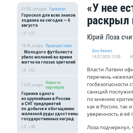
«У нее е
01:00, сегодня
Гороскоп
Гороскоп для всех знаков
раскрыл 
зодиака на сегодня — 6
августа
0
22
Юрий Лоза счи
18:45, вчера
Происшествия
Шоу-бизнес
Молодого футболиста
14.07.2025 13:00
6
убило молнией во время
матча на глазах зрителей
Власти Латвии оф
0
52
перечень нежелат
Новости
госбезопасности с
14:35, вчера
партнёров
санкций послужили
Горняки одного
по мнению критик
из крупнейших в России
и СНГ предприятий
как в России, так 
по добыче и обогащению
уверенность в её
железной руды удостоены
государственных наград
Лоза подчеркнул, 
0
40