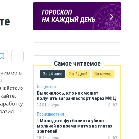
ПОГОДА
ГОРОСКОП
те
В КУРСКЕ
НА КАЖДЫЙ ДЕНЬ
Самое читаемое
чив её в
За 24 часа
За 7 Дней
За месяц
ы
Общество
я жёстких
Выяснилось, кто не сможет
кайте,
получить загранпаспорт через МФЦ
заработку
14:01, вчера
0
52
ыразил
Происшествия
Молодого футболиста убило
молнией во время матча на глазах
зрителей
18:45, вчера
0
52