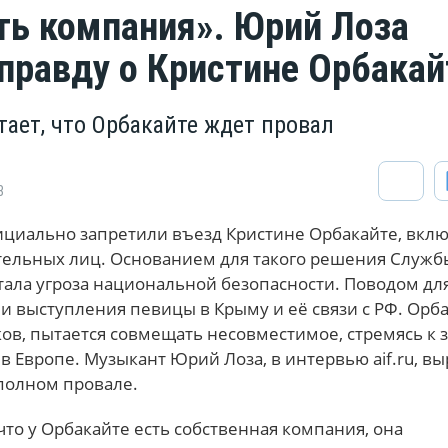
сть компания». Юрий Лоза
правду о Кристине Орбакай
тает, что Орбакайте ждет провал
8
ициально запретили въезд Кристине Орбакайте, вклю
ельных лиц. Основанием для такого решения Служб
тала угроза национальной безопасности. Поводом дл
 выступления певицы в Крыму и её связи с РФ. Орба
ов, пытается совмещать несовместимое, стремясь к 
и в Европе. Музыкант Юрий Лоза, в интервью aif.ru, в
 полном провале.
что у Орбакайте есть собственная компания, она