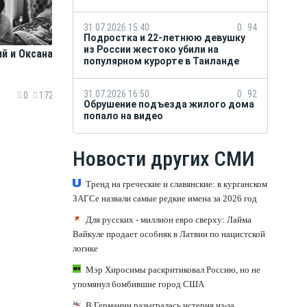
31.07.2026 15:40
0
94
Подростка и 22-летнюю девушку
из России жестоко убили на
й и Оксана
популярном курорте в Таиланде
31.07.2026 16:50
0
92
0
172
Обрушение подъезда жилого дома
попало на видео
Новости других СМИ
Тренд на греческие и славянские: в курганском
ЗАГСе назвали самые редкие имена за 2026 год
Для русских - миллион евро сверху: Лайма
Вайкуле продает особняк в Латвии по нацистской
логике
Мэр Хиросимы раскритиковал Россию, но не
упомянул бомбившие город США
В Германии разыгралась истерия из-за