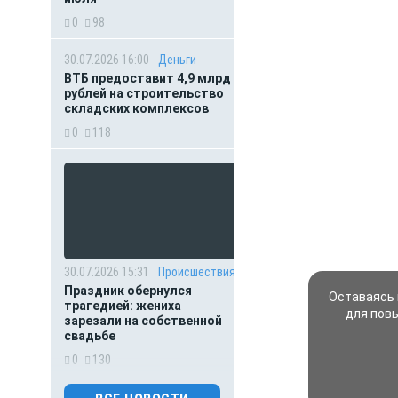
0
98
30.07.2026 16:00
Деньги
ВТБ предоставит 4,9 млрд
рублей на строительство
складских комплексов
0
118
30.07.2026 15:31
Происшествия
Праздник обернулся
Оставаясь 
трагедией: жениха
для пов
зарезали на собственной
свадьбе
0
130