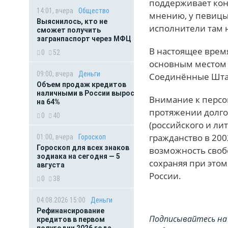
поддерживает кон
14:01, вчера
Общество
мнению, у певицы 
Выяснилось, кто не
исполнители там 
сможет получить
загранпаспорт через МФЦ
В настоящее время
0
52
основным местом 
09:00, вчера
Деньги
Соединённые Шта
Объем продаж кредитов
наличными в России вырос
Внимание к персо
на 64%
протяжении долго
0
40
(российского и ли
гражданство в 200
01:00, вчера
Гороскоп
Гороскоп для всех знаков
возможность своб
зодиака на сегодня — 5
сохраняя при этом
августа
России.
0
38
04.08.2026 15:00
Деньги
Рефинансирование
Подписывайтесь на 
кредитов в первом