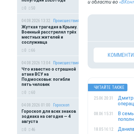
полугодии 2026 года
и области во
«ВКон
0
50
04.08.2026 13:32
Происшествия
Жуткая трагедия в Крыму.
Военный расстрелял трёх
местных жителей и
сослуживца
0
66
КОММЕНТИ
04.08.2026 13:04
Происшествия
Что известно о страшной
атаке ВСУ на
Подмосковье: погибли
пять человек
ЧИТАЙТЕ ТАКЖЕ
0
60
Дмитри
25.06 20:31
опера
04.08.2026 01:00
Гороскоп
Гороскоп для всех знаков
В семь
08.06 15:31
зодиака на сегодня — 4
пополн
августа
Данила
18.05 16:12
0
46