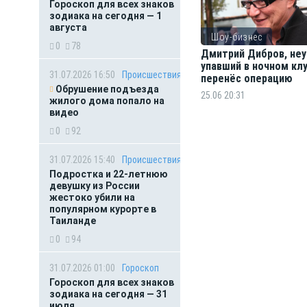
Гороскоп для всех знаков
зодиака на сегодня — 1
августа
Шоу-бизнес
0
78
Дмитрий Дибров, не
упавший в ночном клу
31.07.2026 16:50
Происшествия
перенёс операцию
Обрушение подъезда
25.06 20:31
жилого дома попало на
видео
0
92
31.07.2026 15:40
Происшествия
Подростка и 22-летнюю
девушку из России
жестоко убили на
популярном курорте в
Таиланде
0
94
31.07.2026 01:00
Гороскоп
Гороскоп для всех знаков
зодиака на сегодня — 31
июля