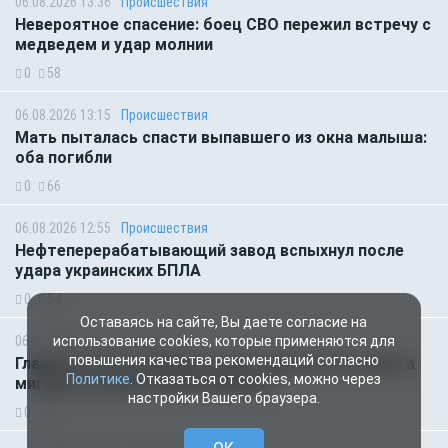
06.08.2026 13:36
Происшествия
Невероятное спасение: боец СВО пережил встречу с
медведем и удар молнии
0
58
06.08.2026 13:15
Происшествия
Мать пыталась спасти выпавшего из окна малыша:
оба погибли
0
66
06.08.2026 12:55
Происшествия
Нефтеперерабатывающий завод вспыхнул после
удара украинских БПЛА
0
54
Оставаясь на сайте, Вы даете согласие на
06.08.2026 07:11
Общество
использование cookies, которые применяются для
повышения качества рекомендаций согласно
Главное за ночь. Макрон хочет наказать Россию, а
Политике
. Отказаться от cookies, можно через
мигранты изнасиловали ребёнка
настройки Вашего браузера.
0
60