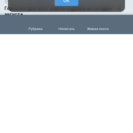
OK
06.08.2026 01:00
Гороскоп
Гороскоп для всех знаков зодиака на сегодня — 6
августа
0
56
Рубрики
Написать
Живая лента
05.08.2026 18:45
Происшествия
Молодого футболиста убило молнией во время
матча на глазах зрителей
0
108
05.08.2026 14:35
Новости партнёров
Горняки одного из крупнейших в России и СНГ
предприятий по добыче и обогащению железной
руды удостоены государственных наград
0
86
05.08.2026 14:01
Общество
Выяснилось, кто не сможет получить
загранпаспорт через МФЦ
0
90