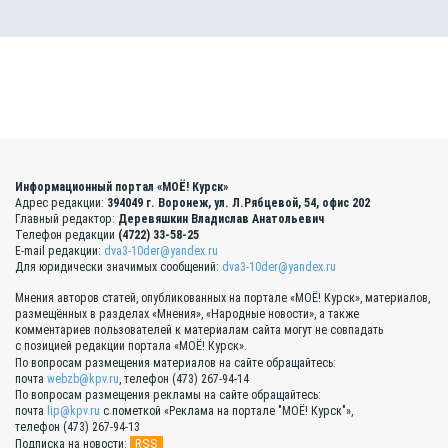
Информационный портал «МОЁ! Курск»
Адрес редакции:
394049 г. Воронеж, ул. Л.Рябцевой, 54, офис 202
Главный редактор:
Деревяшкин Владислав Анатольевич
Телефон редакции
(4722) 33-58-25
E-mail редакции:
dva3-10der@yandex.ru
Для юридически значимых сообщений:
dva3-10der@yandex.ru
Мнения авторов статей, опубликованных на портале «МОЁ! Курск», материалов,
размещённых в разделах «Мнения», «Народные новости», а также
комментариев пользователей к материалам сайта могут не совпадать
с позицией редакции портала «МОЁ! Курск».
По вопросам размещения материалов на сайте обращайтесь:
почта
webzb@kpv.ru
, телефон (473) 267-94-14
По вопросам размещения рекламы на сайте обращайтесь:
почта
lip@kpv.ru
с пометкой «Реклама на портале "МОЁ! Курск"»,
телефон (473) 267-94-13
RSS
Подписка на новости: