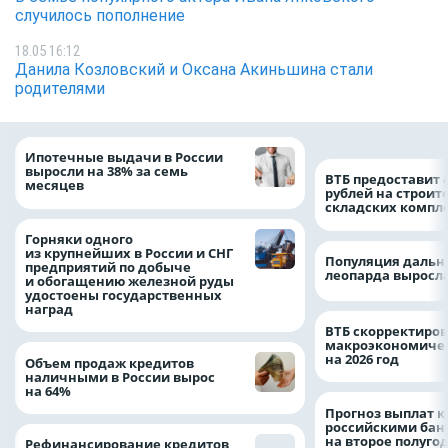
случилось пополнение
18.05 16:12
Данила Козловский и Оксана Акиньшина стали
родителями
Ипотечные выдачи в России
выросли на 38% за семь
ВТБ предоставит 
месяцев
рублей на строит
складских компл
Горняки одного
из крупнейших в России и СНГ
Популяция дальн
предприятий по добыче
леопарда выросла
и обогащению железной руды
удостоены государственных
наград
ВТБ скорректиро
макроэкономичес
на 2026 год
Объем продаж кредитов
наличными в России вырос
на 64%
Прогноз выплат 
российскими ба
на второе полуго
Рефинансирование кредитов