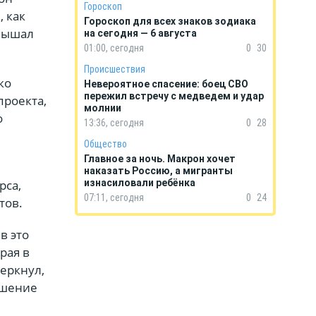
Гороскоп
, как
Гороскоп для всех знаков зодиака
слышал
на сегодня — 6 августа
01:00, сегодня
0
30
Происшествия
ко
Невероятное спасение: боец СВО
пережил встречу с медведем и удар
проекта,
молнии
о
13:36, сегодня
0
28
Общество
Главное за ночь. Макрон хочет
наказать Россию, а мигранты
рса,
изнасиловали ребёнка
07:11, сегодня
0
24
отов.
в это
рая в
еркнул,
дшение