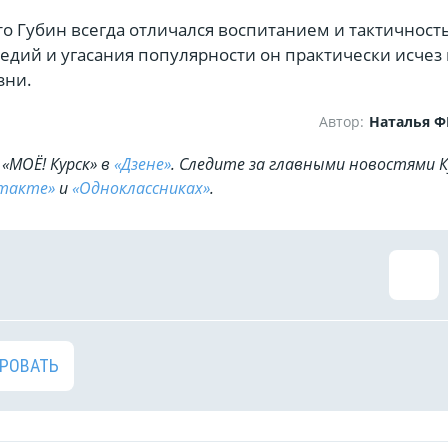
то Губин всегда отличался воспитанием и тактичност
едий и угасания популярности он практически исчез 
зни.
Автор:
Наталья 
«МОЁ! Курск» в
«Дзене»
. Cледите за главными новостями К
такте»
и
«Одноклассниках»
.
РОВАТЬ