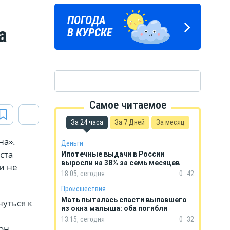
ПОГОДА
ГОРОСКОП
а
В КУРСКЕ
НА КАЖДЫЙ ДЕНЬ
Самое читаемое
За 24 часа
За 7 Дней
За месяц
на».
Деньги
ста
Ипотечные выдачи в России
выросли на 38% за семь месяцев
и не
18:05, сегодня
0
42
Происшествия
Мать пыталась спасти выпавшего
уться к
из окна малыша: оба погибли
13:15, сегодня
0
32
он