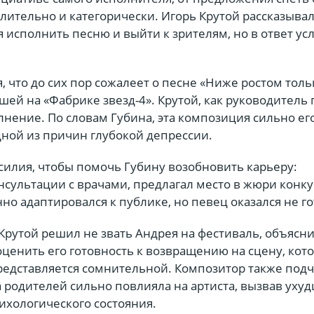
лительно и категорически. Игорь Крутой рассказывал
 исполнить песню и выйти к зрителям, но в ответ у
, что до сих пор сожалеет о песне «Ниже ростом толь
шей на «Фабрике звезд-4». Крутой, как руководитель 
нение. По словам Губина, эта композиция сильно ег
дной из причин глубокой депрессии.
силия, чтобы помочь Губину возобновить карьеру:
сультации с врачами, предлагал место в жюри конку
но адаптировался к публике, но певец оказался не г
 Крутой решил не звать Андрея на фестиваль, объясни
енить его готовность к возвращению на сцену, кото
едставляется сомнительной. Композитор также подч
а родителей сильно повлияла на артиста, вызвав уху
ихологического состояния.