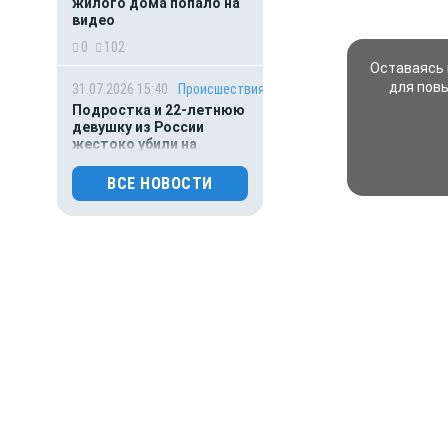
жилого дома попало на
видео
0
102
Оставаясь 
для пов
31.07.2026 15:40
Происшествия
Подростка и 22-летнюю
девушку из России
жестоко убили на
популярном курорте в
Таиланде
ВСЕ НОВОСТИ
0
98
31.07.2026 01:00
Гороскоп
Гороскоп для всех знаков
зодиака на сегодня — 31
июля
0
106
30.07.2026 16:00
Деньги
ВТБ предоставит 4,9 млрд
рублей на строительство
складских комплексов