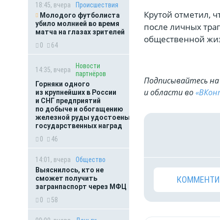
18:45, вчера
Происшествия
Крутой отметил, ч
Молодого футболиста
убило молнией во время
после личных траг
матча на глазах зрителей
общественной жи
0
64
Новости
14:35, вчера
партнёров
Подписывайтесь на 
Горняки одного
и области во
«ВКон
из крупнейших в России
и СНГ предприятий
по добыче и обогащению
железной руды удостоены
государственных наград
0
46
14:01, вчера
Общество
Выяснилось, кто не
сможет получить
КОММЕНТИ
загранпаспорт через МФЦ
0
58