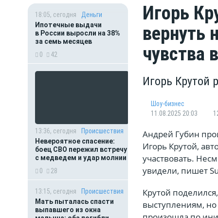
Игорь Кру
18:05, сегодня
Деньги
Ипотечные выдачи
вернуть н
в России выросли на 38%
за семь месяцев
чувства 
0
42
Игорь Крутой 
Шоу-бизнес
11.08.2025 20:03
1
13:36, сегодня
Происшествия
Андрей Губин про
Невероятное спасение:
Игорь Крутой, авт
боец СВО пережил встречу
участвовать. Несмо
с медведем и удар молнии
увидели, пишет Su
0
28
Крутой поделился,
13:15, сегодня
Происшествия
Мать пыталась спасти
выступлениям, но 
выпавшего из окна
произошла по ини
малыша: оба погибли