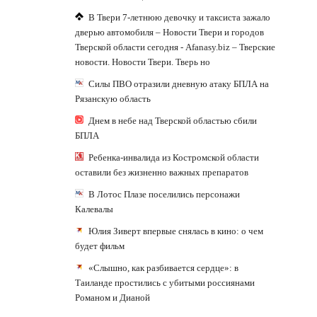
В Твери 7-летнюю девочку и таксиста зажало
дверью автомобиля – Новости Твери и городов
Тверской области сегодня - Afanasy.biz – Тверские
новости. Новости Твери. Тверь но
Силы ПВО отразили дневную атаку БПЛА на
Рязанскую область
Днем в небе над Тверской областью сбили
БПЛА
Ребенка-инвалида из Костромской области
оставили без жизненно важных препаратов
В Лотос Плазе поселились персонажи
Калевалы
Юлия Зиверт впервые снялась в кино: о чем
будет фильм
«Слышно, как разбивается сердце»: в
Таиланде простились с убитыми россиянами
Романом и Дианой