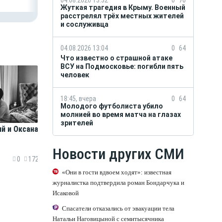
Жуткая трагедия в Крыму. Военный
расстрелял трёх местных жителей
и сослуживца
04.08.2026 13:04
0
64
Что известно о страшной атаке
ВСУ на Подмосковье: погибли пять
человек
18:45, вчера
0
64
Молодого футболиста убило
молнией во время матча на глазах
зрителей
й и Оксана
Новости других СМИ
0
172
«Они в гости вдвоем ходят»: известная
журналистка подтвердила роман Бондарчука и
Исаковой
Спасатели отказались от эвакуации тела
Натальи Наговицыной с семитысячника