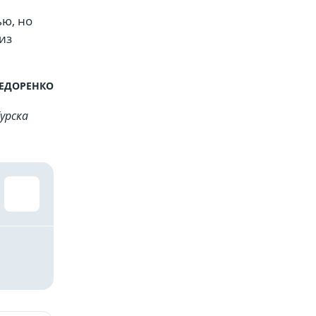
ью, но
из
ФЕДОРЕНКО
урска