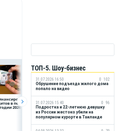
ТОП-5. Шоу-бизнес
31.07.2026 16:50
0
102
Обрушение подъезда жилого дома
попало на видео
инансирование
ВТБ предоставит 4,9
Популяция
31.07.2026 15:40
0
96
итов в первом
млрд рублей
дальневосточног
Подростка и 22-летнюю девушку
годии 2026 года
на строительство
леопарда выросл
складских
шесть раз
из России жестоко убили на
комплексов
популярном курорте в Таиланде
04.08.2026 13:32
0
70