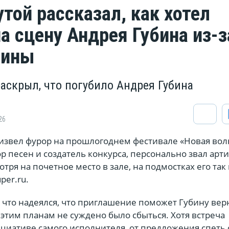
той рассказал, как хотел
а сцену Андрея Губина из-з
вины
раскрыл, что погубило Андрея Губина
26
извел фурор на прошлогоднем фестивале «Новая вол
ор песен и создатель конкурса, персонально звал арти
тря на почетное место в зале, на подмостках его так 
per.ru.
 что надеялся, что приглашение поможет Губину верн
этим планам не суждено было сбыться. Хотя встреча
циативе самого исполнителя, от предложения спеть 