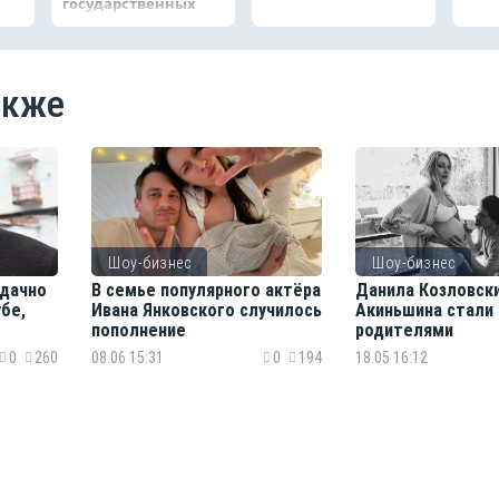
государственных
наград
акже
Шоу-бизнес
Шоу-бизнес
удачно
В семье популярного актёра
Данила Козловски
бе,
Ивана Янковского случилось
Акиньшина стали
пополнение
родителями
0
260
08.06 15:31
0
194
18.05 16:12