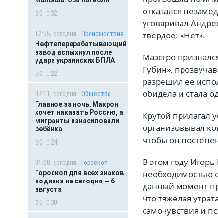
отказался незамед
0
32
уговаривал Андрея
12:55, сегодня
Происшествия
твердое: «Нет».
Нефтеперерабатывающий
завод вспыхнул после
Маэстро признался
удара украинских БПЛА
Губин», прозвучав
0
22
разрешил ее испол
обидела и стала о
07:11, сегодня
Общество
Главное за ночь. Макрон
хочет наказать Россию, а
Крутой прилагал у
мигранты изнасиловали
организовывал кон
ребёнка
чтобы он постепен
0
24
В этом году Игорь
01:00, сегодня
Гороскоп
необходимостью оц
Гороскоп для всех знаков
зодиака на сегодня — 6
данный момент пр
августа
что тяжелая утрат
0
30
самочувствия и пс