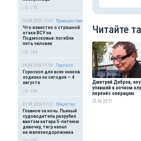
0
70
04.08.2026 13:04
Происшествия
Читайте т
Что известно о страшной
атаке ВСУ на
Подмосковье: погибли
пять человек
0
64
04.08.2026 01:00
Гороскоп
Гороскоп для всех знаков
Шоу-бизнес
зодиака на сегодня — 4
Дмитрий Дибров, не
августа
упавший в ночном клу
0
50
перенёс операцию
25.06 20:31
03.08.2026 07:02
Общество
Главное за ночь. Пьяный
судоводитель разрубил
винтом катера 5-летнюю
девочку, тигр напал
на железнодорожника
0
56