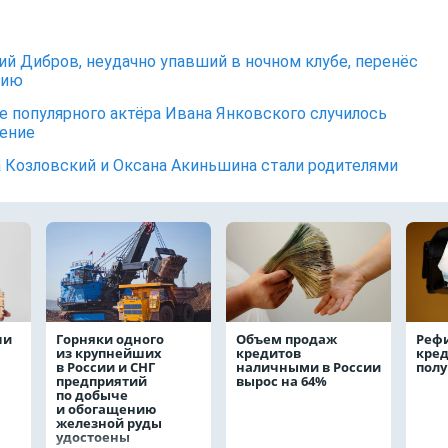
й Дибров, неудачно упавший в ночном клубе, перенёс
цию
е популярного актёра Ивана Янковского случилось
ение
 Козловский и Оксана Акиньшина стали родителями
чи
Горняки одного
Объем продаж
Реф
из крупнейших
кредитов
кред
в России и СНГ
наличными в России
полу
предприятий
вырос на 64%
по добыче
и обогащению
железной руды
удостоены