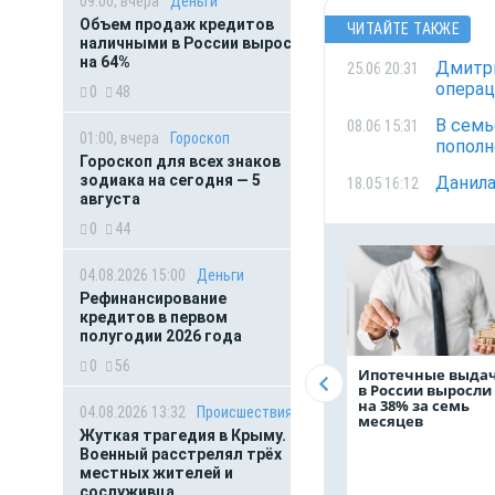
09:00, вчера
Деньги
Объем продаж кредитов
ЧИТАЙТЕ ТАКЖЕ
наличными в России вырос
на 64%
Дмитри
25.06 20:31
опера
0
48
В семь
08.06 15:31
01:00, вчера
Гороскоп
пополн
Гороскоп для всех знаков
зодиака на сегодня — 5
Данила
18.05 16:12
августа
0
44
04.08.2026 15:00
Деньги
Рефинансирование
кредитов в первом
полугодии 2026 года
0
56
Ипотечные выда
в России выросли
на 38% за семь
04.08.2026 13:32
Происшествия
месяцев
Жуткая трагедия в Крыму.
Военный расстрелял трёх
местных жителей и
сослуживца