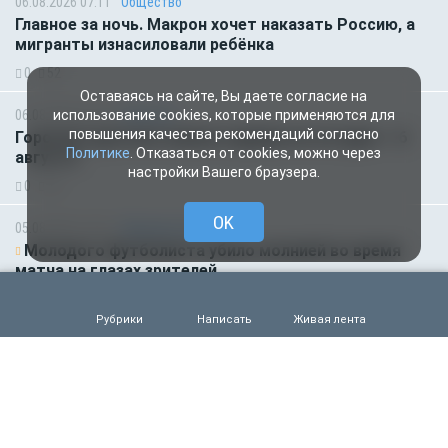
06.08.2026 07:11
Общество
Главное за ночь. Макрон хочет наказать Россию, а
мигранты изнасиловали ребёнка
0
52
Оставаясь на сайте, Вы даете согласие на
06.08.2026 01:00
Гороскоп
использование cookies, которые применяются для
повышения качества рекомендаций согласно
Гороскоп для всех знаков зодиака на сегодня — 6
Политике
. Отказаться от cookies, можно через
августа
настройки Вашего браузера.
0
52
OK
05.08.2026 18:45
Происшествия
Молодого футболиста убило молнией во время
матча на глазах зрителей
0
96
Рубрики
Написать
Живая лента
05.08.2026 14:35
Новости партнёров
Горняки одного из крупнейших в России и СНГ
предприятий по добыче и обогащению железной
руды удостоены государственных наград
0
72