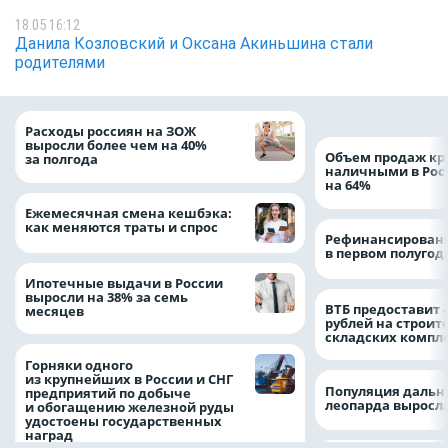
18.05 16:12
Данила Козловский и Оксана Акиньшина стали
родителями
Расходы россиян на ЗОЖ
выросли более чем на 40%
Объем продаж кр
за полгода
наличными в Рос
на 64%
Ежемесячная смена кешбэка:
как меняются траты и спрос
Рефинансировани
в первом полугоди
Ипотечные выдачи в России
выросли на 38% за семь
ВТБ предоставит 
месяцев
рублей на строит
складских компл
Горняки одного
из крупнейших в России и СНГ
Популяция дальн
предприятий по добыче
леопарда выросла
и обогащению железной руды
удостоены государственных
наград