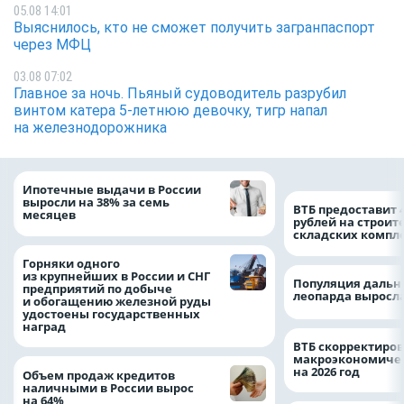
05.08 14:01
Выяснилось, кто не сможет получить загранпаспорт
через МФЦ
03.08 07:02
Главное за ночь. Пьяный судоводитель разрубил
винтом катера 5-летнюю девочку, тигр напал
на железнодорожника
Ипотечные выдачи в России
выросли на 38% за семь
ВТБ предоставит 
месяцев
рублей на строит
складских компл
Горняки одного
из крупнейших в России и СНГ
Популяция дальн
предприятий по добыче
леопарда выросла
и обогащению железной руды
удостоены государственных
наград
ВТБ скорректиро
макроэкономичес
на 2026 год
Объем продаж кредитов
наличными в России вырос
на 64%