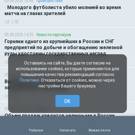
05.08.2026 18:45
Происшествия
Молодого футболиста убило молнией во время
матча на глазах зрителей
0
70
05.08.2026 14:35
Новости партнёров
Горняки одного из крупнейших в России и СНГ
предприятий по добыче и обогащению железной
руды удостоены государственных наград
0
52
Оставаясь на сайте, Вы даете согласие на
использование cookies, которые применяются для
повышения качества рекомендаций согласно
05.08.2026 14:01
Общество
Политике
. Отказаться от cookies, можно через
Выяснилось, кто не сможет получить
настройки Вашего браузера.
загранпаспорт через МФЦ
0
64
OK
05.08.2026 09:00
Деньги
Объем продаж кредитов наличными в России
вырос на 64%
0
54
Рубрики
Написать
Живая лента