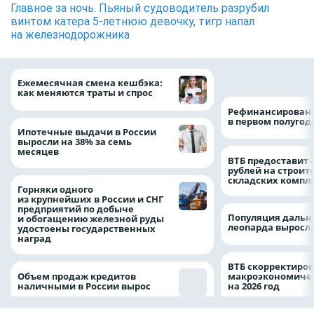
Главное за ночь. Пьяный судоводитель разрубил
винтом катера 5-летнюю девочку, тигр напал
на железнодорожника
на 64%
Ежемесячная смена кешбэка:
как меняются траты и спрос
Рефинансировани
в первом полугоди
Ипотечные выдачи в России
выросли на 38% за семь
месяцев
ВТБ предоставит 
рублей на строит
складских компл
Горняки одного
из крупнейших в России и СНГ
предприятий по добыче
Популяция дальн
и обогащению железной руды
леопарда выросла
удостоены государственных
наград
ВТБ скорректиро
Объем продаж кредитов
макроэкономичес
наличными в России вырос
на 2026 год