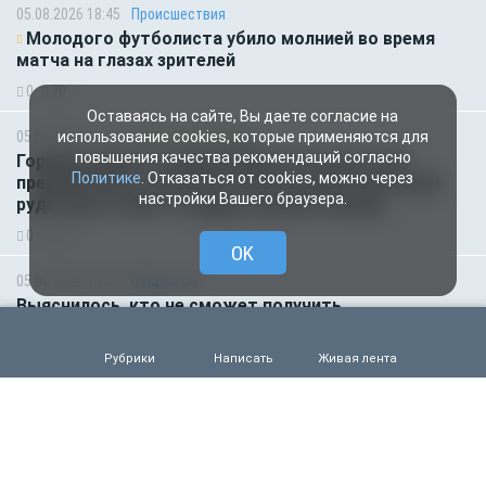
05.08.2026 18:45
Происшествия
Молодого футболиста убило молнией во время
матча на глазах зрителей
0
70
Оставаясь на сайте, Вы даете согласие на
05.08.2026 14:35
Новости партнёров
использование cookies, которые применяются для
повышения качества рекомендаций согласно
Горняки одного из крупнейших в России и СНГ
Политике
. Отказаться от cookies, можно через
предприятий по добыче и обогащению железной
настройки Вашего браузера.
руды удостоены государственных наград
0
52
OK
05.08.2026 14:01
Общество
Выяснилось, кто не сможет получить
загранпаспорт через МФЦ
0
64
Рубрики
Написать
Живая лента
05.08.2026 09:00
Деньги
Объем продаж кредитов наличными в России
вырос на 64%
0
54