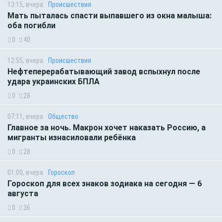
13:15, вчера
Происшествия
Мать пыталась спасти выпавшего из окна малыша:
оба погибли
0
40
12:55, вчера
Происшествия
Нефтеперерабатывающий завод вспыхнул после
удара украинских БПЛА
0
28
07:11, вчера
Общество
Главное за ночь. Макрон хочет наказать Россию, а
мигранты изнасиловали ребёнка
0
28
01:00, вчера
Гороскоп
Гороскоп для всех знаков зодиака на сегодня — 6
августа
0
36