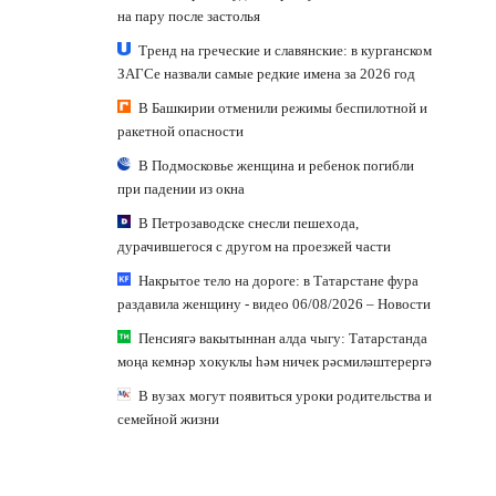
на пару после застолья
Тренд на греческие и славянские: в курганском
ЗАГСе назвали самые редкие имена за 2026 год
В Башкирии отменили режимы беспилотной и
ракетной опасности
В Подмосковье женщина и ребенок погибли
при падении из окна
В Петрозаводске снесли пешехода,
дурачившегося с другом на проезжей части
Накрытое тело на дороге: в Татарстане фура
раздавила женщину - видео 06/08/2026 – Новости
Пенсиягә вакытыннан алда чыгу: Татарстанда
моңа кемнәр хокуклы һәм ничек рәсмиләштерергә
В вузах могут появиться уроки родительства и
семейной жизни