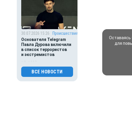
30.07.2026 15:26
Происшествия
Оставаясь 
Основателя Telegram
для пов
Павла Дурова включили
в список террористов
и экстремистов
0
112
ВСЕ НОВОСТИ
30.07.2026 09:00
Деньги
Популяция
дальневосточного
леопарда выросла в шесть
раз
0
124
30.07.2026 01:00
Гороскоп
Гороскоп для всех знаков
зодиака на сегодня — 30