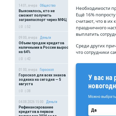
14:01, вчера
Общество
Необходимости пр
Выяснилось, кто не
Ещё 16% попросту
сможет получить
загранпаспорт через МФЦ
считают, что в их
0
52
праздничного наст
выплатить сотруд
09:00, вчера
Деньги
Объем продаж кредитов
Среди других при
наличными в России вырос
что сотрудники с
на 64%
0
42
01:00, вчера
Гороскоп
Гороскоп для всех знаков
У вас на
зодиака на сегодня — 5
августа
новогодн
0
38
Можно выбрать 
04.08.2026 15:00
Деньги
Рефинансирование
Да
кредитов в первом