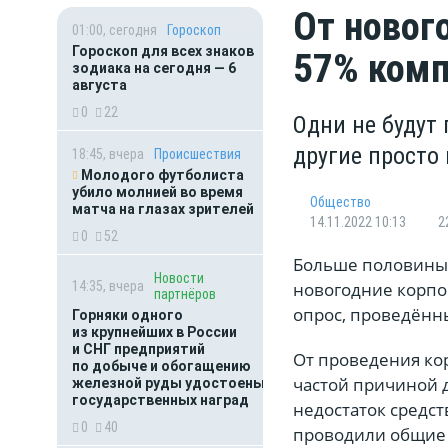
От новог
01:00, сегодня
Гороскоп
Гороскоп для всех знаков
57% комп
зодиака на сегодня — 6
августа
0
22
Одни не будут 
другие просто
18:45, вчера
Происшествия
Молодого футболиста
убило молнией во время
Общество
матча на глазах зрителей
14.11.2022 10:13
2
0
52
Больше половины 
Новости
14:35, вчера
новогодние корпор
партнёров
опрос, проведённы
Горняки одного
из крупнейших в России
и СНГ предприятий
От проведения ко
по добыче и обогащению
частой причиной 
железной руды удостоены
государственных наград
недостаток средст
0
40
проводили общие 