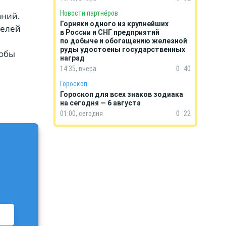
Новости партнёров
аний.
Горняки одного из крупнейших
телей
в России и СНГ предприятий
по добыче и обогащению железной
руды удостоены государственных
тобы
наград
14:35, вчера
0
40
Гороскоп
Гороскоп для всех знаков зодиака
на сегодня — 6 августа
01:00, сегодня
0
22