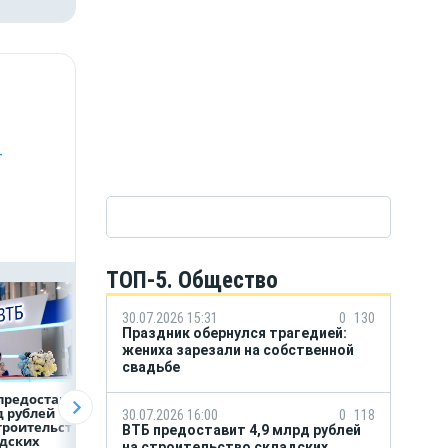
-
ТОП-5. Общество
30.07.2026 15:31
0
130
Праздник обернулся трагедией:
жениха зарезали на собственной
свадьбе
предоставит 4,9
Популяция
ВТБ скорректиро
 рублей
дальневосточного
макроэкономиче
30.07.2026 16:00
0
118
троительство
леопарда выросла в
й прогноз на 2026
ВТБ предоставит 4,9 млрд рублей
дских
шесть раз
на строительство складских