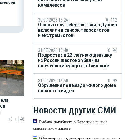
плексов
комплексов
30.07.2026 15:26
0
112
Основателя Telegram Павла Дурова
включили в список террористов
и экстремистов
31.07.2026 15:40
0
94
Подростка и 22-летнюю девушку
из России жестоко убили на
популярном курорте в Таиланде
31.07.2026 16:50
0
92
Обрушение подъезда жилого дома
попало на видео
Тела
ев
Новости других СМИ
ришлось
0
148
Рыбака, погибшего в Карелии, нашли в
а руках.
спасательном жилете
В Башкирии осудили преступника, напавшего