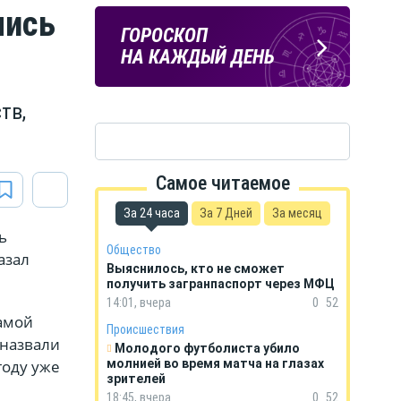
лись
ПОГОДА
ГОРОСКОП
В КУРСКЕ
НА КАЖДЫЙ ДЕНЬ
тв,
Самое читаемое
За 24 часа
За 7 Дней
За месяц
ь
Общество
азал
Выяснилось, кто не сможет
получить загранпаспорт через МФЦ
14:01, вчера
0
52
амой
Происшествия
 назвали
Молодого футболиста убило
году уже
молнией во время матча на глазах
зрителей
18:45, вчера
0
52