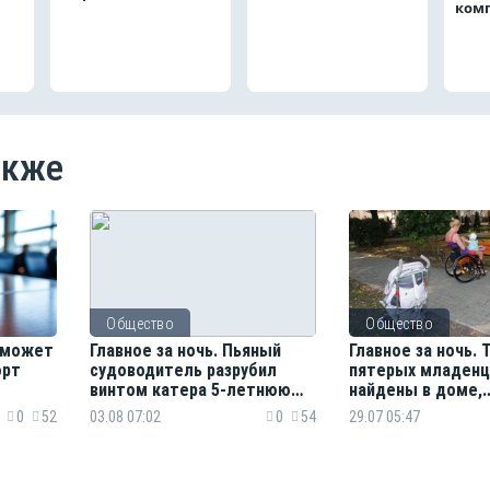
ком
акже
Общество
Общество
 сможет
Главное за ночь. Пьяный
Главное за ночь. 
орт
судоводитель разрубил
пятерых младенц
винтом катера 5-летнюю
найдены в доме,
девочку, тигр напал
авиапассажиру п
0
52
03.08 07:02
0
54
29.07 05:47
на железнодорожника
ползти по трапу н