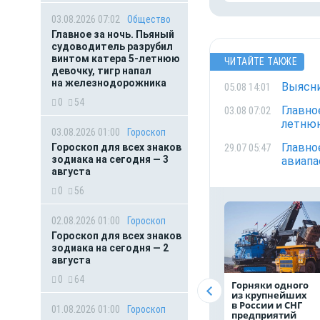
03.08.2026 07:02
Общество
Главное за ночь. Пьяный
судоводитель разрубил
винтом катера 5-летнюю
ЧИТАЙТЕ ТАКЖЕ
девочку, тигр напал
на железнодорожника
Выясни
05.08 14:01
0
54
Главно
03.08 07:02
летнюю
03.08.2026 01:00
Гороскоп
Главно
29.07 05:47
Гороскоп для всех знаков
зодиака на сегодня — 3
авиапа
августа
0
56
02.08.2026 01:00
Гороскоп
Гороскоп для всех знаков
зодиака на сегодня — 2
августа
0
64
Горняки одного
из крупнейших
в России и СНГ
01.08.2026 01:00
Гороскоп
предприятий