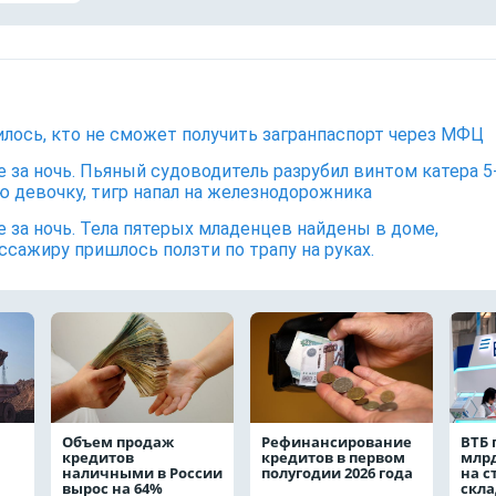
лось, кто не сможет получить загранпаспорт через МФЦ
е за ночь. Пьяный судоводитель разрубил винтом катера 5
 девочку, тигр напал на железнодорожника
е за ночь. Тела пятерых младенцев найдены в доме,
ссажиру пришлось ползти по трапу на руках.
Объем продаж
Рефинансирование
ВТБ 
кредитов
кредитов в первом
млрд
наличными в России
полугодии 2026 года
на с
вырос на 64%
скла