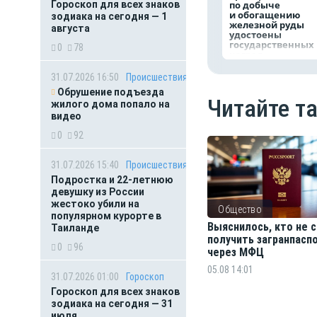
Гороскоп для всех знаков
по добыче
и обогащению
зодиака на сегодня — 1
железной руды
августа
удостоены
государственных
0
78
наград
31.07.2026 16:50
Происшествия
Обрушение подъезда
Читайте т
жилого дома попало на
видео
0
92
31.07.2026 15:40
Происшествия
Подростка и 22-летнюю
девушку из России
жестоко убили на
Общество
популярном курорте в
Выяснилось, кто не
Таиланде
получить загранпасп
0
96
через МФЦ
05.08 14:01
31.07.2026 01:00
Гороскоп
Гороскоп для всех знаков
зодиака на сегодня — 31
июля