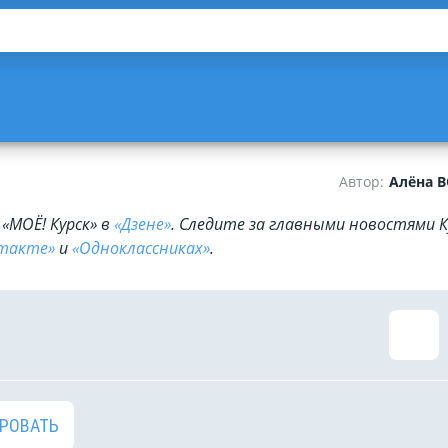
Автор:
Алёна 
«МОЁ! Курск» в
«Дзене»
. Cледите за главными новостями К
такте»
и
«Одноклассниках»
.
РОВАТЬ