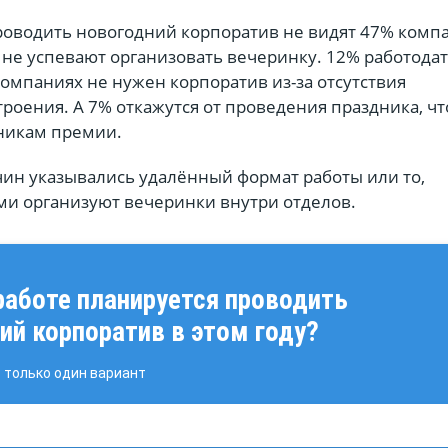
оводить новогодний корпоратив не видят 47% комп
 не успевают организовать вечеринку. 12% работода
 компаниях не нужен корпоратив из-за отсутствия
роения. А 7% откажутся от проведения праздника, ч
никам премии.
чин указывались удалённый формат работы или то,
ами организуют вечеринки внутри отделов.
 работе планируется проводить
ий корпоратив в этом году?
только один вариант