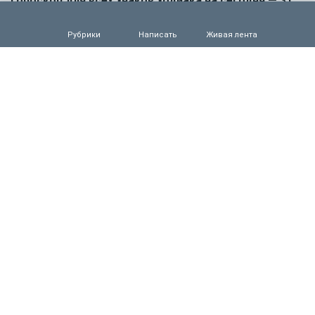
Гороскоп для всех знаков зодиака на сегодня — 31
июля
0
126
Рубрики
Написать
Живая лента
30.07.2026 16:00
Деньги
ВТБ предоставит 4,9 млрд рублей на строительство
складских комплексов
0
146
30.07.2026 15:31
Происшествия