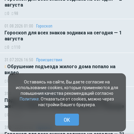
августа
0
98
01.08.2026 01:00
Гороскоп
Гороскоп для всех знаков зодиака на сегодня — 1
августа
0
110
31.07.2026 16:50
Происшествия
Обрушение подъезда жилого дома попало на
видео
0
126
Оставаясь на сайте, Вы даете согласие на
использование cookies, которые применяются для
повышения качества рекомендаций согласно
31.07.2026 15:40
Происшествия
Политике
. Отказаться от cookies, можно через
Подростка и 22-летнюю девушку из России
настройки Вашего браузера.
жестоко убили на популярном курорте в Таиланде
0
124
OK
31.07.2026 01:00
Гороскоп