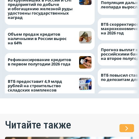
из крупнейших в России и СНГ
Популяция дальн
предприятий по добыче
леопарда выросла
и обогащению железной руды
удостоены государственных
наград
ВТБ скорректиро
макроэкономичес
на 2026 год
Объем продаж кредитов
наличными в России вырос
на 64%
Прогноз выплат 
российскими ба
на второе полуго
Рефинансирование кредитов
в первом полугодии 2026 года
ВТБ повысил став
по депозитам для
ВТБ предоставит 4,9 млрд
рублей на строительство
складских комплексов
Читайте также