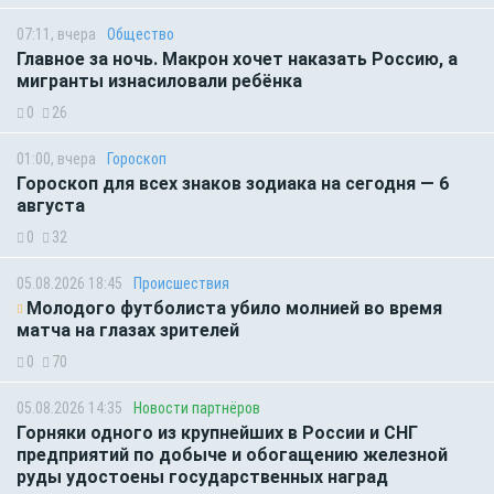
07:11, вчера
Общество
Главное за ночь. Макрон хочет наказать Россию, а
мигранты изнасиловали ребёнка
0
26
01:00, вчера
Гороскоп
Гороскоп для всех знаков зодиака на сегодня — 6
августа
0
32
05.08.2026 18:45
Происшествия
Молодого футболиста убило молнией во время
матча на глазах зрителей
0
70
05.08.2026 14:35
Новости партнёров
Горняки одного из крупнейших в России и СНГ
предприятий по добыче и обогащению железной
руды удостоены государственных наград