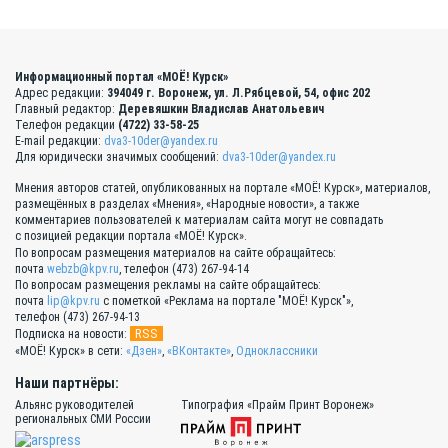
Информационный портал «МОЁ! Курск»
Адрес редакции:
394049 г. Воронеж, ул. Л.Рябцевой, 54, офис 202
Главный редактор:
Деревяшкин Владислав Анатольевич
Телефон редакции
(4722) 33-58-25
E-mail редакции:
dva3-10der@yandex.ru
Для юридически значимых сообщений:
dva3-10der@yandex.ru
Мнения авторов статей, опубликованных на портале «МОЁ! Курск», материалов,
размещённых в разделах «Мнения», «Народные новости», а также
комментариев пользователей к материалам сайта могут не совпадать
с позицией редакции портала «МОЁ! Курск».
По вопросам размещения материалов на сайте обращайтесь:
почта
webzb@kpv.ru
, телефон (473) 267-94-14
По вопросам размещения рекламы на сайте обращайтесь:
почта
lip@kpv.ru
с пометкой «Реклама на портале "МОЁ! Курск"»,
телефон (473) 267-94-13
RSS
Подписка на новости:
«МОЁ! Курск» в сети:
«Дзен»
,
«ВКонтакте»
,
Одноклассники
Наши партнёры:
Альянс руководителей
Типография «Прайм Принт Воронеж»
региональных СМИ России