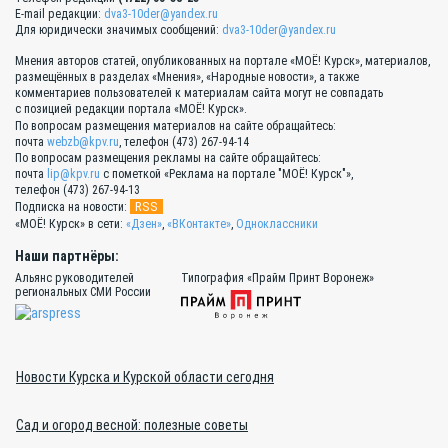
E-mail редакции:
dva3-10der@yandex.ru
Для юридически значимых сообщений:
dva3-10der@yandex.ru
Мнения авторов статей, опубликованных на портале «МОЁ! Курск», материалов,
размещённых в разделах «Мнения», «Народные новости», а также
комментариев пользователей к материалам сайта могут не совпадать
с позицией редакции портала «МОЁ! Курск».
По вопросам размещения материалов на сайте обращайтесь:
почта
webzb@kpv.ru
, телефон (473) 267-94-14
По вопросам размещения рекламы на сайте обращайтесь:
почта
lip@kpv.ru
с пометкой «Реклама на портале "МОЁ! Курск"»,
телефон (473) 267-94-13
RSS
Подписка на новости:
«МОЁ! Курск» в сети:
«Дзен»
,
«ВКонтакте»
,
Одноклассники
Наши партнёры:
Альянс руководителей
Типография «Прайм Принт Воронеж»
региональных СМИ России
Новости Курска и Курской области сегодня
Сад и огород весной: полезные советы