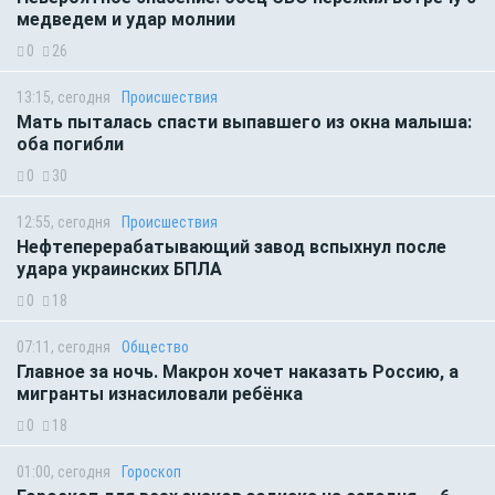
медведем и удар молнии
0
26
13:15, сегодня
Происшествия
Мать пыталась спасти выпавшего из окна малыша:
оба погибли
0
30
12:55, сегодня
Происшествия
Нефтеперерабатывающий завод вспыхнул после
удара украинских БПЛА
0
18
07:11, сегодня
Общество
Главное за ночь. Макрон хочет наказать Россию, а
мигранты изнасиловали ребёнка
0
18
01:00, сегодня
Гороскоп