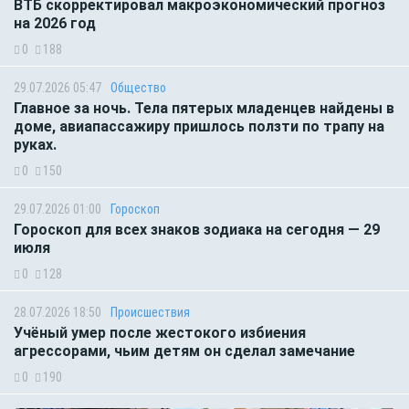
ВТБ скорректировал макроэкономический прогноз
на 2026 год
0
188
29.07.2026 05:47
Общество
Главное за ночь. Тела пятерых младенцев найдены в
доме, авиапассажиру пришлось ползти по трапу на
руках.
0
150
29.07.2026 01:00
Гороскоп
Гороскоп для всех знаков зодиака на сегодня — 29
июля
0
128
28.07.2026 18:50
Происшествия
Учёный умер после жестокого избиения
агрессорами, чьим детям он сделал замечание
0
190