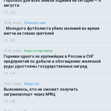
Гороскоп для всех знаков зодиака на сегодня — 6
августа
0
22
18:45, вчера
Происшествия
Молодого футболиста убило молнией во время
матча на глазах зрителей
0
62
14:35, вчера
Новости партнёров
Горняки одного из крупнейших в России и СНГ
предприятий по добыче и обогащению железной
руды удостоены государственных наград
0
44
14:01, вчера
Общество
Выяснилось, кто не сможет получить
загранпаспорт через МФЦ
0
58