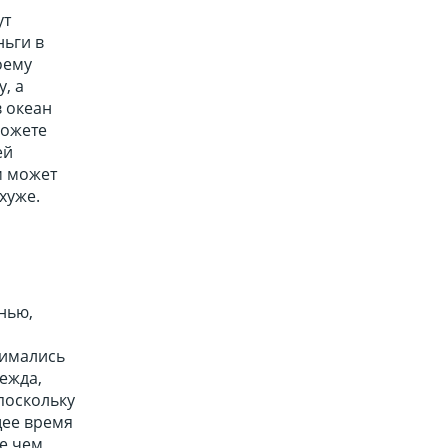
ут
ньги в
оему
, а
в океан
можете
ей
м может
хуже.
нью,
нимались
дежда,
 поскольку
щее время
е чем