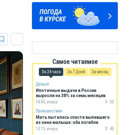
а
ПОГОДА
ГОРОСКОП
В КУРСКЕ
НА КАЖДЫЙ ДЕНЬ
Самое читаемое
За 24 часа
За 7 Дней
За месяц
Деньги
Ипотечные выдачи в России
выросли на 38% за семь месяцев
18:05, вчера
0
50
Происшествия
Мать пыталась спасти выпавшего
из окна малыша: оба погибли
13:15, вчера
0
40