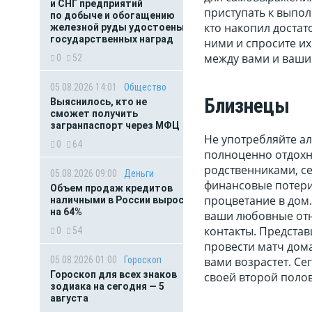
и СНГ предприятий
приступать к выпол
по добыче и обогащению
кто накопил достат
железной руды удостоены
государственных наград
ними и спросите и
между вами и ваши
0
52
05.08.2026 14:01
Общество
Близнецы
Выяснилось, кто не
сможет получить
загранпаспорт через МФЦ
Не употребляйте ал
0
64
полноценно отдохну
родственниками, с
05.08.2026 09:00
Деньги
финансовые потери
Объем продаж кредитов
процветание в дом.
наличными в России вырос
на 64%
ваши любовные отн
контакты. Представ
0
54
провести матч дом
05.08.2026 01:00
Гороскоп
вами возрастет. Се
Гороскоп для всех знаков
своей второй полов
зодиака на сегодня — 5
августа