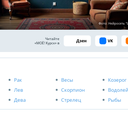
Фото: Нейросеть 
Читайте
Дзен
VK
«МОЁ! Курск» в
Рак
Весы
Козерог
Лев
Скорпион
Водоле
Дева
Стрелец
Рыбы