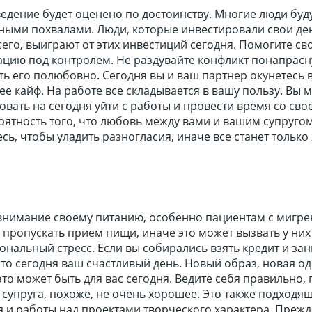
едение будет оценено по достоинству. Многие люди буд
сными похвалами. Люди, которые инвестировали свои де
его, выиграют от этих инвестиций сегодня. Помогите св
ацию под контролем. Не раздувайте конфликт понапрасну
ь его полюбовно. Сегодня вы и ваш партнер окунетесь 
ее кайф. На работе все складывается в вашу пользу. Вы 
вать на сегодня уйти с работы и провести время со сво
оятность того, что любовь между вами и вашим супруго
сь, чтобы уладить разногласия, иначе все станет только 
внимание своему питанию, особенно пациентам с мигре
пропускать прием пищи, иначе это может вызвать у них
нальный стресс. Если вы собирались взять кредит и за
 то сегодня ваш счастливый день. Новый образ, новая о
 это может быть для вас сегодня. Ведите себя правильно,
супруга, похоже, не очень хорошее. Это также подходя
 и работы над проектами творческого характера. Прежд