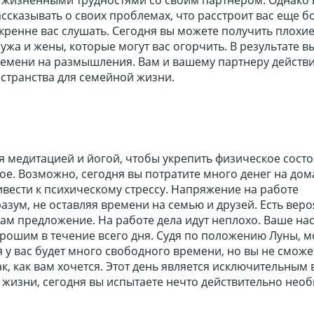
ассказывать о своих проблемах, что расстроит вас еще б
скренне вас слушать. Сегодня вы можете получить плохи
ужа и жены, которые могут вас огорчить. В результате в
ремени на размышления. Вам и вашему партнеру действ
странства для семейной жизни.
 медитацией и йогой, чтобы укрепить физическое состо
ое. Возможно, сегодня вы потратите много денег на до
ивести к психическому стрессу. Напряжение на работе
азум, не оставляя времени на семью и друзей. Есть веро
 вам предложение. На работе дела идут неплохо. Ваше на
орошим в течение всего дня. Судя по положению Луны, 
ня у вас будет много свободного времени, но вы не сможе
ак, как вам хочется. Этот день является исключительным
жизни, сегодня вы испытаете нечто действительно нео