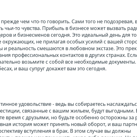
прежде чем что-то говорить. Сами того не подозревая,
ть чьи-то чувства. Прибыль в бизнесе может вызвать рад
еров и бизнесменов сегодня. Это идеальный день для то
 окружающих, не прилагая особых усилий с вашей стор
ы и реальность смешаются в любовном экстазе. Это пре
ния профессиональных контактов в других странах. Есл
зательно возьмите с собой все необходимые документы.
есах, и ваш супруг докажет вам это сегодня.
стинное удовольствие - ведь вы собираетесь наслаждать
вестиции, связанные с вашим жильем, будут выгодными.
е время с друзьями, но будьте особенно осторожны за 
вная история может принять новый оборот, и ваш парт
рспективу вступления в брак. В этом случае вы должны