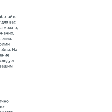
аботайте
 для вас
возможно,
онечно,
шения.
воими
любви. На
чение
 следует
с вашим
точно
тся
вместо