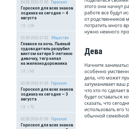
04.08.2026 01:00
Гороскоп
этого они начнут р
Гороскоп для всех знаков
работе все будут и
зодиака на сегодня — 4
августа
от родственников м
потратить много в
0
58
нужно немного про
03.08.2026 07:02
Общество
Главное за ночь. Пьяный
судоводитель разрубил
Дева
винтом катера 5-летнюю
девочку, тигр напал
на железнодорожника
Начните заниматься
особенно умственн
0
60
дела, что может пр
03.08.2026 01:00
Гороскоп
затуманивает ваш р
Гороскоп для всех знаков
что кто-то сделает
зодиака на сегодня — 3
будет оставаться х
августа
сказать, что сегод
0
72
использовать его т
обычной семейной 
02.08.2026 01:00
Гороскоп
Гороскоп для всех знаков