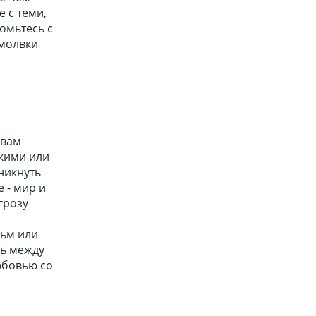
 с теми,
комьтесь с
змолвки
 вам
зкими или
никнуть
 - мир и
грозу
льм или
вь между
юбовью со