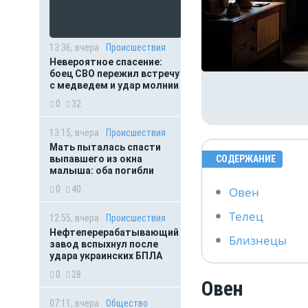
13:36, вчера
Происшествия
Невероятное спасение:
боец СВО пережил встречу
с медведем и удар молнии
0
32
13:15, вчера
Происшествия
Мать пыталась спасти
выпавшего из окна
СОДЕРЖАНИЕ
малыша: оба погибли
0
40
Овен
Телец
12:55, вчера
Происшествия
Нефтеперерабатывающий
Близнецы
завод вспыхнул после
удара украинских БПЛА
0
28
Овен
07:11, вчера
Общество