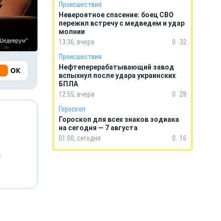
Происшествия
Невероятное спасение: боец СВО
пережил встречу с медведем и удар
молнии
"Шедеврум"
13:36, вчера
0
32
Происшествия
Нефтеперерабатывающий завод
ОК
вспыхнул после удара украинских
БПЛА
12:55, вчера
0
28
Гороскоп
Гороскоп для всех знаков зодиака
на сегодня — 7 августа
01:00, сегодня
0
16
й