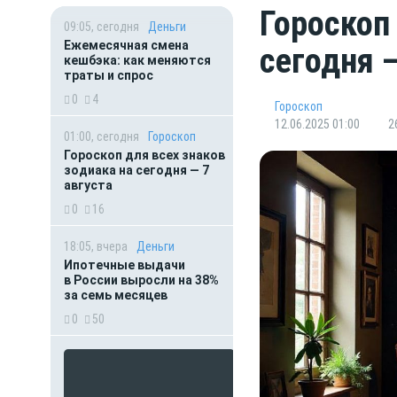
Гороскоп
09:05, сегодня
Деньги
Ежемесячная смена
сегодня 
кешбэка: как меняются
траты и спрос
0
4
Гороскоп
12.06.2025 01:00
2
01:00, сегодня
Гороскоп
Гороскоп для всех знаков
зодиака на сегодня — 7
августа
0
16
18:05, вчера
Деньги
Ипотечные выдачи
в России выросли на 38%
за семь месяцев
0
50