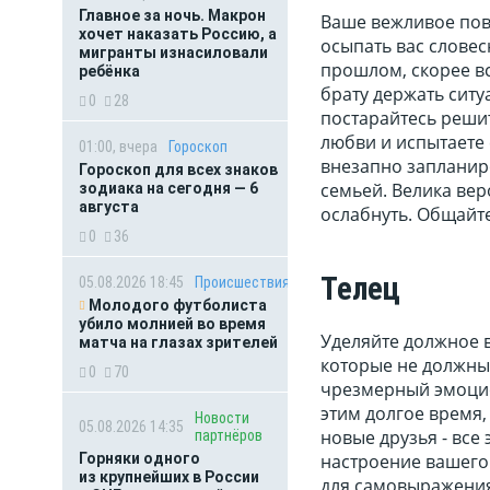
Главное за ночь. Макрон
Ваше вежливое пов
хочет наказать Россию, а
осыпать вас слове
мигранты изнасиловали
прошлом, скорее вс
ребёнка
брату держать ситу
0
28
постарайтесь решит
любви и испытаете 
01:00, вчера
Гороскоп
внезапно запланиро
Гороскоп для всех знаков
семьей. Велика вер
зодиака на сегодня — 6
августа
ослабнуть. Общайте
0
36
Телец
05.08.2026 18:45
Происшествия
Молодого футболиста
убило молнией во время
Уделяйте должное 
матча на глазах зрителей
которые не должны 
0
70
чрезмерный эмоцио
этим долгое время,
Новости
05.08.2026 14:35
новые друзья - все
партнёров
Горняки одного
настроение вашего 
из крупнейших в России
для самовыражения