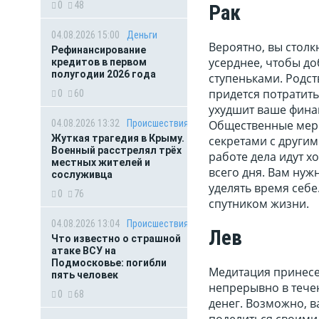
0
48
Рак
04.08.2026 15:00
Деньги
Вероятно, вы столк
Рефинансирование
усерднее, чтобы до
кредитов в первом
полугодии 2026 года
ступеньками. Родст
придется потратить
0
60
ухудшит ваше фина
04.08.2026 13:32
Происшествия
Общественные меро
Жуткая трагедия в Крыму.
секретами с другим
Военный расстрелял трёх
работе дела идут х
местных жителей и
всего дня. Вам нуж
сослуживца
уделять время себе
0
76
спутником жизни.
04.08.2026 13:04
Происшествия
Лев
Что известно о страшной
атаке ВСУ на
Подмосковье: погибли
Медитация принесе
пять человек
непрерывно в течен
0
68
денег. Возможно, в
поделиться своими