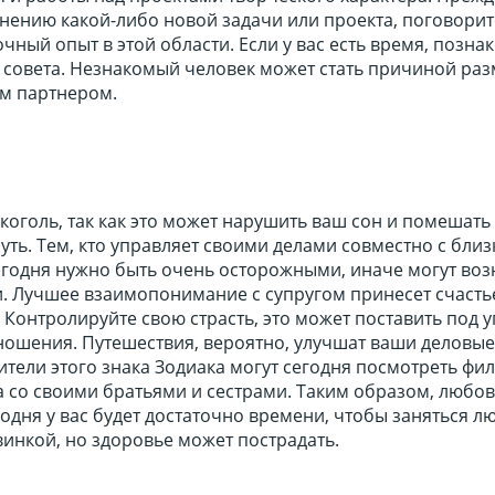
нению какой-либо новой задачи или проекта, поговорите
очный опыт в этой области. Если у вас есть время, позна
х совета. Незнакомый человек может стать причиной ра
м партнером.
коголь, так как это может нарушить ваш сон и помешать
ть. Тем, кто управляет своими делами совместно с бли
егодня нужно быть очень осторожными, иначе могут воз
. Лучшее взаимопонимание с супругом принесет счастье
 Контролируйте свою страсть, это может поставить под у
ошения. Путешествия, вероятно, улучшат ваши деловые
ители этого знака Зодиака могут сегодня посмотреть фи
а со своими братьями и сестрами. Таким образом, любо
годня у вас будет достаточно времени, чтобы заняться л
инкой, но здоровье может пострадать.