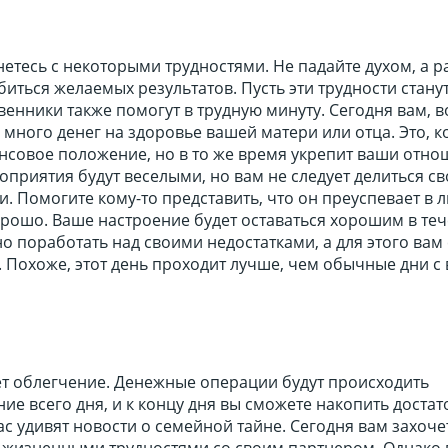
нетесь с некоторыми трудностями. Не падайте духом, а р
биться желаемых результатов. Пусть эти трудности станут
венники также помогут в трудную минуту. Сегодня вам, 
 много денег на здоровье вашей матери или отца. Это, к
нсовое положение, но в то же время укрепит ваши отно
приятия будут веселыми, но вам не следует делиться с
и. Помогите кому-то представить, что он преуспевает в 
орошо. Ваше настроение будет оставаться хорошим в те
но поработать над своими недостатками, а для этого вам
. Похоже, этот день проходит лучше, чем обычные дни 
т облегчение. Денежные операции будут происходить
ие всего дня, и к концу дня вы сможете накопить доста
ас удивят новости о семейной тайне. Сегодня вам захоче
 жизненными трудностями со своим партнером. Однако 