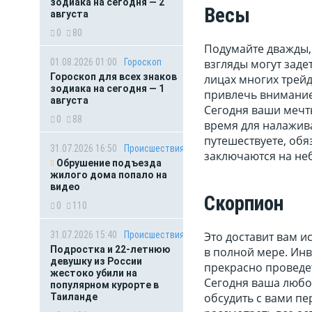
зодиака на сегодня — 2
Весы
августа
0
80
Подумайте дважды, 
01.08.2026 01:00
Гороскоп
взгляды могут заде
Гороскоп для всех знаков
лицах многих трейд
зодиака на сегодня — 1
привлечь внимание
августа
Сегодня ваши мечт
0
88
время для налажива
путешествуете, обя
31.07.2026 16:50
Происшествия
заключаются на неб
Обрушение подъезда
жилого дома попало на
видео
Скорпион
0
110
31.07.2026 15:40
Происшествия
Это доставит вам и
Подростка и 22-летнюю
в полной мере. Ин
девушку из России
прекрасно проведет
жестоко убили на
Сегодня ваша любо
популярном курорте в
обсудить с вами пе
Таиланде