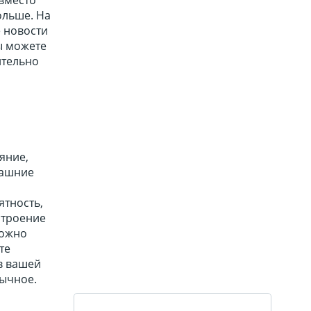
ольше. На
е новости
ы можете
ительно
яние,
машние
ятность,
строение
можно
те
 в вашей
бычное.