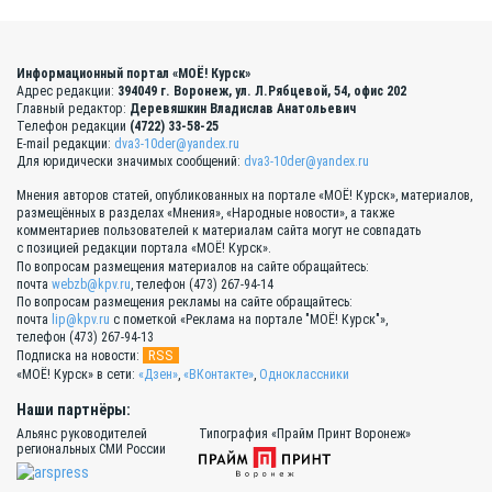
Информационный портал «МОЁ! Курск»
Адрес редакции:
394049 г. Воронеж, ул. Л.Рябцевой, 54, офис 202
Главный редактор:
Деревяшкин Владислав Анатольевич
Телефон редакции
(4722) 33-58-25
E-mail редакции:
dva3-10der@yandex.ru
Для юридически значимых сообщений:
dva3-10der@yandex.ru
Мнения авторов статей, опубликованных на портале «МОЁ! Курск», материалов,
размещённых в разделах «Мнения», «Народные новости», а также
комментариев пользователей к материалам сайта могут не совпадать
с позицией редакции портала «МОЁ! Курск».
По вопросам размещения материалов на сайте обращайтесь:
почта
webzb@kpv.ru
, телефон (473) 267-94-14
По вопросам размещения рекламы на сайте обращайтесь:
почта
lip@kpv.ru
с пометкой «Реклама на портале "МОЁ! Курск"»,
телефон (473) 267-94-13
RSS
Подписка на новости:
«МОЁ! Курск» в сети:
«Дзен»
,
«ВКонтакте»
,
Одноклассники
Наши партнёры:
Альянс руководителей
Типография «Прайм Принт Воронеж»
региональных СМИ России