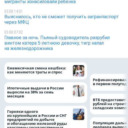
мигранты изнасиловали ребёнка
05.08 14:01
Выяснилось, кто не сможет получить загранпаспорт
через МФЦ
03.08 07:02
Главное за ночь. Пьяный судоводитель разрубил
винтом катера 5-летнюю девочку, тигр напал
на железнодорожника
на 64%
Ежемесячная смена кешбэка:
как меняются траты и спрос
Рефинансировани
в первом полугоди
Ипотечные выдачи в России
выросли на 38% за семь
месяцев
ВТБ предоставит 
рублей на строит
складских компл
Горняки одного
из крупнейших в России и СНГ
предприятий по добыче
Популяция дальн
и обогащению железной руды
леопарда выросла
удостоены государственных