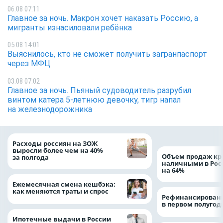
06.08 07:11
Главное за ночь. Макрон хочет наказать Россию, а
мигранты изнасиловали ребёнка
05.08 14:01
Выяснилось, кто не сможет получить загранпаспорт
через МФЦ
03.08 07:02
Главное за ночь. Пьяный судоводитель разрубил
винтом катера 5-летнюю девочку, тигр напал
на железнодорожника
Расходы россиян на ЗОЖ
выросли более чем на 40%
Объем продаж кр
за полгода
наличными в Рос
на 64%
Ежемесячная смена кешбэка:
как меняются траты и спрос
Рефинансировани
в первом полугоди
Ипотечные выдачи в России