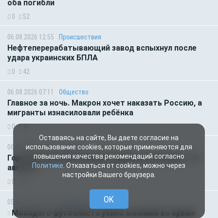
оба погибли
0
52
06.08.2026 12:55
Происшествия
Нефтеперерабатывающий завод вспыхнул после
удара украинских БПЛА
0
42
06.08.2026 07:11
Общество
Главное за ночь. Макрон хочет наказать Россию, а
мигранты изнасиловали ребёнка
0
46
Оставаясь на сайте, Вы даете согласие на
06.08.2026 01:00
Гороскоп
использование cookies, которые применяются для
повышения качества рекомендаций согласно
Гороскоп для всех знаков зодиака на сегодня — 6
Политике
. Отказаться от cookies, можно через
августа
настройки Вашего браузера.
0
46
OK
05.08.2026 18:45
Происшествия
Молодого футболиста убило молнией во время