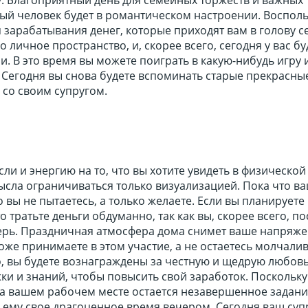
й человек будет в романтическом настроении. Восполь
зарабатывания денег, которые приходят вам в голову с
о личное пространство, и, скорее всего, сегодня у вас б
. В это время вы можете поиграть в какую-нибудь игру 
. Сегодня вы снова будете вспоминать старые прекрасны
 со своим супругом.
ли и энергию на то, что вы хотите увидеть в физической
ысла ограничиваться только визуализацией. Пока что в
о вы не пытаетесь, а только желаете. Если вы планируете
о тратьте деньги обдуманно, так как вы, скорее всего, п
ерь. Праздничная атмосфера дома снимет ваше напряже
тоже принимаете в этом участие, а не остаетесь молчали
, вы будете вознаграждены за честную и щедрую любовь
жки и знаний, чтобы повысить свой заработок. Поскольку
на вашем рабочем месте остается незавершенное задани
 ему свое драгоценное время вечером. Сегодня ваш суп