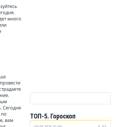
зуйтесь
егодня.
удет много
или
е
аша
 провести
острадаете
ние.
вым
. Сегодня
 по
ТОП-5. Гороскоп
е, вам
руг
03.08.2026 01:00
0
92