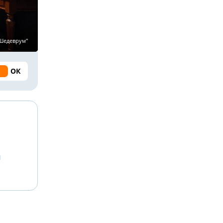
"Шедеврум"
ОК
й