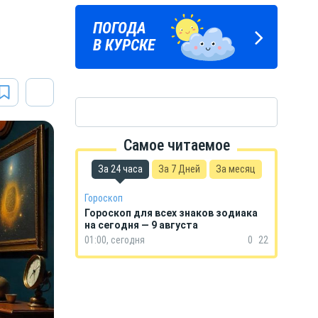
а
ПОГОДА
ГОРОСКОП
В КУРСКЕ
НА КАЖДЫЙ ДЕНЬ
Самое читаемое
За 24 часа
За 7 Дней
За месяц
Гороскоп
Гороскоп для всех знаков зодиака
на сегодня — 9 августа
01:00, сегодня
0
22