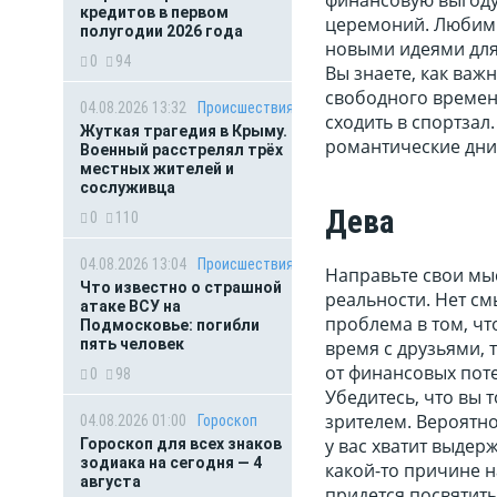
кредитов в первом
церемоний. Любимы
полугодии 2026 года
новыми идеями для 
0
94
Вы знаете, как важн
свободного времени
04.08.2026 13:32
Происшествия
сходить в спортзал
Жуткая трагедия в Крыму.
романтические дни
Военный расстрелял трёх
местных жителей и
сослуживца
Дева
0
110
04.08.2026 13:04
Происшествия
Направьте свои мыс
Что известно о страшной
реальности. Нет см
атаке ВСУ на
проблема в том, чт
Подмосковье: погибли
пять человек
время с друзьями, т
от финансовых пот
0
98
Убедитесь, что вы 
зрителем. Вероятно
04.08.2026 01:00
Гороскоп
у вас хватит выдер
Гороскоп для всех знаков
зодиака на сегодня — 4
какой-то причине 
августа
придется посвятить