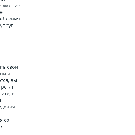
и умение
те
ребления
супруг
ить свои
кой и
тся, вы
третят
ите, в
ы
едения
я со
ся