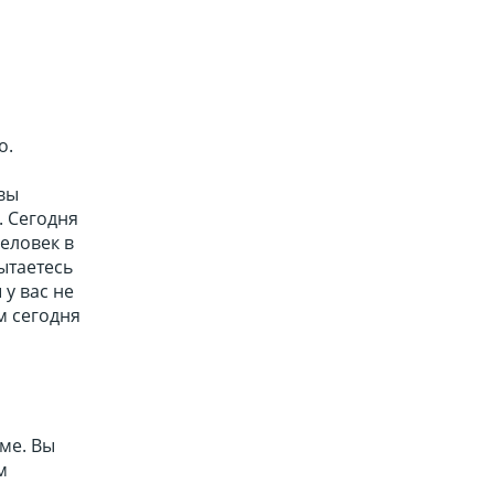
о.
 вы
. Сегодня
еловек в
ытаетесь
у вас не
м сегодня
ме. Вы
м