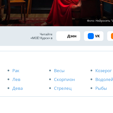
Фото: Нейросеть 
Читайте
Дзен
VK
«МОЁ! Курск» в
Рак
Весы
Козерог
Лев
Скорпион
Водоле
Дева
Стрелец
Рыбы