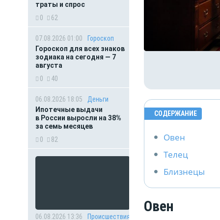
траты и спрос
0
62
07.08.2026 01:00
Гороскоп
Гороскоп для всех знаков
зодиака на сегодня — 7
августа
0
40
06.08.2026 18:05
Деньги
Ипотечные выдачи
СОДЕРЖАНИЕ
в России выросли на 38%
за семь месяцев
Овен
0
82
Телец
Близнецы
Овен
06.08.2026 13:36
Происшествия