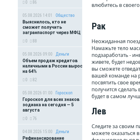
0
86
влюбитесь в своего 
05.08.2026 14:01
Общество
Выяснилось, кто не
Рак
сможет получить
загранпаспорт через МФЦ
Неожиданная поезд
0
88
Намажьте тело мас
05.08.2026 09:00
Деньги
подзаработать - ин
Объем продаж кредитов
живете, будет недо
наличными в России вырос
вы сможете отведа
на 64%
вашей команде на 
0
82
посвятить свое вре
получится сделать 
05.08.2026 01:00
Гороскоп
будет в самом лучш
Гороскоп для всех знаков
зодиака на сегодня — 5
Лев
августа
0
76
Следите за своим п
04.08.2026 15:00
Деньги
можете оказаться в
Рефинансирование
финансовую выгоду