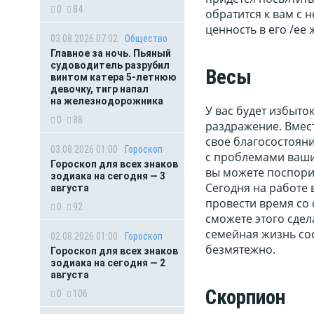
0
84
обратится к вам с
ценность в его /ее 
03.08.2026 07:02
Общество
Главное за ночь. Пьяный
судоводитель разрубил
Весы
винтом катера 5-летнюю
девочку, тигр напал
на железнодорожника
У вас будет избыто
0
88
раздражение. Вмест
свое благосостояни
03.08.2026 01:00
Гороскоп
с проблемами ваши
Гороскоп для всех знаков
вы можете поспори
зодиака на сегодня — 3
Сегодня на работе 
августа
провести время со с
0
92
сможете этого сдел
семейная жизнь сос
02.08.2026 01:00
Гороскоп
безмятежно.
Гороскоп для всех знаков
зодиака на сегодня — 2
августа
Скорпион
0
106