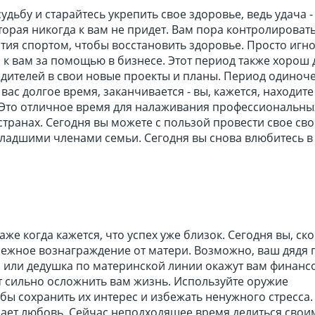
удьбу и старайтесь укрепить свое здоровье, ведь удача -
торая никогда к вам не придет. Вам пора контролировать
тия спортом, чтобы восстановить здоровье. Просто игн
я к вам за помощью в бизнесе. Этот период также хорош д
дителей в свои новые проекты и планы. Период одиноче
вас долгое время, заканчивается - вы, кажется, находит
 Это отличное время для налаживания профессиональны
 странах. Сегодня вы можете с пользой провести свое св
младшими членами семьи. Сегодня вы снова влюбитесь в
аже когда кажется, что успех уже близок. Сегодня вы, ск
нежное вознаграждение от матери. Возможно, ваш дядя 
 или дедушка по материнской линии окажут вам финанс
т сильно осложнить вам жизнь. Используйте оружие
бы сохранить их интерес и избежать ненужного стресса.
ает любовь. Сейчас неподходящее время делиться свои