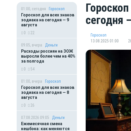
Гороскоп
01:00, сегодня
Гороскоп
Гороскоп для всех знаков
сегодня —
зодиака на сегодня — 9
августа
0
22
Гороскоп
13.08.2025 01:00
2
09:05, вчера
Деньги
Расходы россиян на ЗОЖ
выросли более чем на 40%
за полгода
0
54
01:00, вчера
Гороскоп
Гороскоп для всех знаков
зодиака на сегодня — 8
августа
0
26
07.08.2026 09:05
Деньги
Ежемесячная смена
кешбэка: как меняются