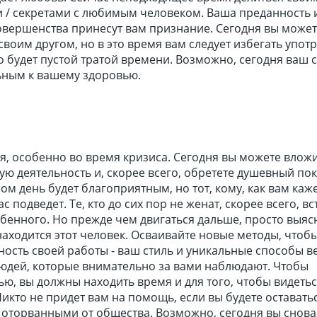
 / секретами с любимым человеком. Ваша преданность 
совершенства принесут вам признание. Сегодня вы може
своим другом, но в это время вам следует избегать упот
это будет пустой тратой времени. Возможно, сегодня ваш 
ьным к вашему здоровью.
я, особенно во время кризиса. Сегодня вы можете влож
ую деятельность и, скорее всего, обретете душевный по
ом день будет благоприятным, но тот, кому, как вам каже
с подведет. Те, кто до сих пор не женат, скорее всего, вс
обенного. Но прежде чем двигаться дальше, просто выясн
аходится этот человек. Осваивайте новые методы, чтоб
ость своей работы - ваш стиль и уникальные способы в
людей, которые внимательно за вами наблюдают. Чтобы
ю, вы должны находить время и для того, чтобы видетьс
икто не придет вам на помощь, если вы будете оставать
оторванными от общества. Возможно, сегодня вы снова