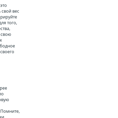
 это
 свой вес
орируйте
ля того,
ства,
е свою
х
ободное
 своего
орее
по
овую
 Помните,
ми