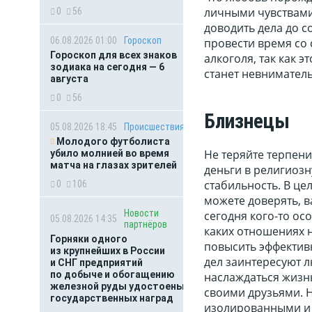
личными чувствами
0
56
доводить дела до 
06.08.2026 01:00
Гороскоп
провести время со 
Гороскоп для всех знаков
алкоголя, так как 
зодиака на сегодня — 6
станет невнимател
августа
0
56
Близнецы
05.08.2026 18:45
Происшествия
Молодого футболиста
Не теряйте терпени
убило молнией во время
матча на глазах зрителей
деньги в религиозн
стабильность. В цел
0
106
можете доверять, ва
Новости
сегодня кого-то ос
05.08.2026 14:35
партнёров
каких отношениях н
Горняки одного
повысить эффективн
из крупнейших в России
дел заинтересуют 
и СНГ предприятий
по добыче и обогащению
наслаждаться жизнь
железной руды удостоены
своими друзьями. Н
государственных наград
изолированными и 