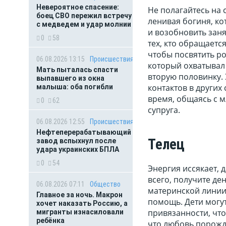
Невероятное спасение:
Не полагайтесь на с
боец СВО пережил встречу
ленивая богиня, ко
с медведем и удар молнии
и возобновить заня
0
58
тех, кто обращаетс
чтобы посвятить ро
06.08.2026 13:15
Происшествия
который охватывал 
Мать пыталась спасти
вторую половинку.
выпавшего из окна
контактов в других
малыша: оба погибли
время, общаясь с 
0
62
супруга.
06.08.2026 12:55
Происшествия
Нефтеперерабатывающий
Телец
завод вспыхнул после
удара украинских БПЛА
0
54
Энергия иссякает, д
всего, получите де
06.08.2026 07:11
Общество
материнской линии
Главное за ночь. Макрон
помощь. Дети могу
хочет наказать Россию, а
привязанности, что
мигранты изнасиловали
ребёнка
что любовь порожд