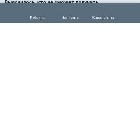
Выяснилось, кто не сможет получить
загранпаспорт через МФЦ
0
70
Рубрики
Написать
Живая лента
05.08.2026 09:00
Деньги
Объем продаж кредитов наличными в России
вырос на 64%
0
60
05.08.2026 01:00
Гороскоп
Гороскоп для всех знаков зодиака на сегодня — 5
августа
0
54
04.08.2026 15:00
Деньги
Рефинансирование кредитов в первом полугодии
2026 года
0
68
04.08.2026 13:32
Происшествия