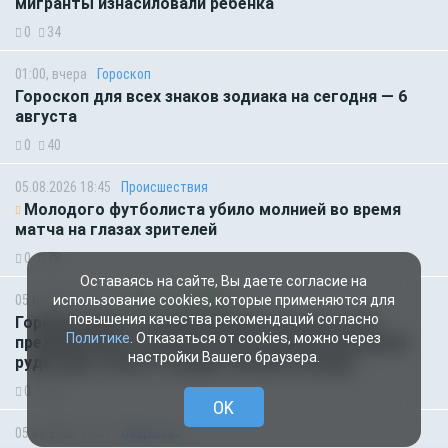
мигранты изнасиловали ребёнка
0
34
01:00, вчера
Гороскоп
Гороскоп для всех знаков зодиака на сегодня — 6
августа
0
40
05.08.2026 18:45
Происшествия
Молодого футболиста убило молнией во время
матча на глазах зрителей
0
78
Оставаясь на сайте, Вы даете согласие на
05.08.2026 14:35
Новости партнёров
использование cookies, которые применяются для
повышения качества рекомендаций согласно
Горняки одного из крупнейших в России и СНГ
Политике
. Отказаться от cookies, можно через
предприятий по добыче и обогащению железной
настройки Вашего браузера.
руды удостоены государственных наград
0
58
OK
05.08.2026 14:01
Общество