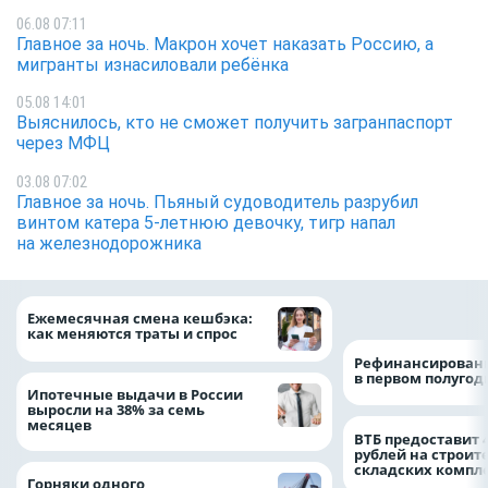
06.08 07:11
Главное за ночь. Макрон хочет наказать Россию, а
мигранты изнасиловали ребёнка
05.08 14:01
Выяснилось, кто не сможет получить загранпаспорт
через МФЦ
03.08 07:02
Главное за ночь. Пьяный судоводитель разрубил
винтом катера 5-летнюю девочку, тигр напал
на железнодорожника
на 64%
Ежемесячная смена кешбэка:
как меняются траты и спрос
Рефинансировани
в первом полугоди
Ипотечные выдачи в России
выросли на 38% за семь
месяцев
ВТБ предоставит 
рублей на строит
складских компл
Горняки одного