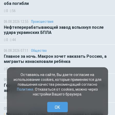
оба погибли
0
56
06.08.2026 12:55
Происшествия
Нефтеперерабатывающий завод вспыхнул после
удара украинских БПЛА
0
44
06.08.2026 07:11
Общество
Главное за ночь. Макрон хочет наказать Россию, а
мигранты изнасиловали ребёнка
0
48
Оставаясь на сайте, Вы даете согласие на
06.08.2026 01:00
Гороскоп
использование cookies, которые применяются для
повышения качества рекомендаций согласно
Гороскоп для всех знаков зодиака на сегодня — 6
Политике
. Отказаться от cookies, можно через
августа
настройки Вашего браузера.
0
48
OK
05.08.2026 18:45
Происшествия
Молодого футболиста убило молнией во время