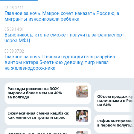
06.08 07:11
Главное за ночь. Макрон хочет наказать Россию, а
мигранты изнасиловали ребёнка
05.08 14:01
Выяснилось, кто не сможет получить загранпаспорт
через МФЦ
03.08 07:02
Главное за ночь. Пьяный судоводитель разрубил
винтом катера 5-летнюю девочку, тигр напал
на железнодорожника
Расходы россиян на ЗОЖ
выросли более чем на 40%
Объем продаж кр
за полгода
наличными в Рос
на 64%
Ежемесячная смена кешбэка:
как меняются траты и спрос
Рефинансировани
в первом полугоди
Ипотечные выдачи в России