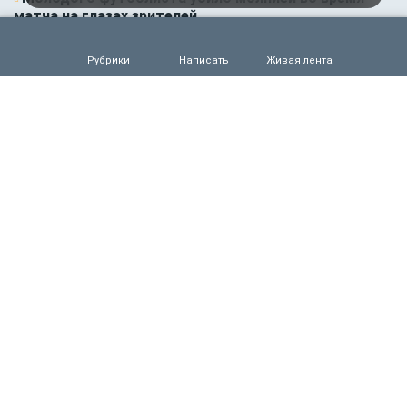
матча на глазах зрителей
0
96
Рубрики
Написать
Живая лента
05.08.2026 14:35
Новости партнёров
Горняки одного из крупнейших в России и СНГ
предприятий по добыче и обогащению железной
руды удостоены государственных наград
0
72
05.08.2026 14:01
Общество
Выяснилось, кто не сможет получить
загранпаспорт через МФЦ
0
80
05.08.2026 09:00
Деньги
Объем продаж кредитов наличными в России
вырос на 64%
0
72
05.08.2026 01:00
Гороскоп