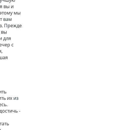
я вы и
оэтому мы
т вам
в. Прежде
 вы
и для
ечер с
я,
чшая
ить
ть их из
есь.
достичь -
тать
и