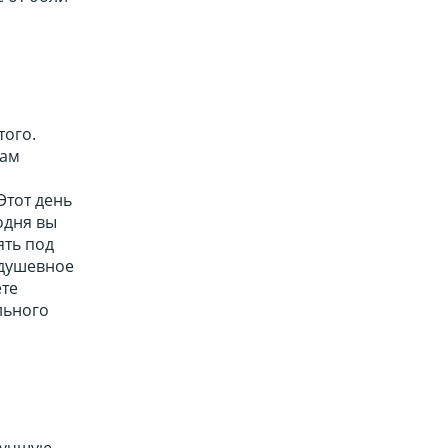
того.
вам
Этот день
одня вы
ять под
 душевное
ете
льного
лучшую