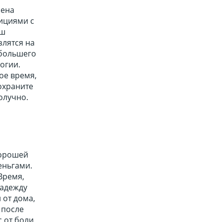
чена
бициями с
аш
злятся на
 большего
огии.
ое время,
охраните
олучно.
хорошей
еньгами.
Время,
надежду
 от дома,
 после
 от боли