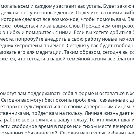
могать всем и каждому заставит вас устать. Будет заклю
сделка и поступят новые деньги. Поделитесь своими ам
которые сделают все возможное, чтобы помочь вам. В
ожет обидеться из-за ваших слов. Прежде чем они разо
ю ошибку и помиритесь с ними. Если вы хотите добиться
месте, попробуйте внедрить в свою работу новые технол
ледних хитростей и приемов. Сегодня у вас будет свободн
зовать его для медитации. Таким образом, сегодня вы с
жется, что сегодня в вашей семейной жизни все благоп
омогут вам поддерживать себя в форме и оставаться в 
Сегодня вас могут беспокоить проблемы, связанные с д
ует проконсультироваться со своим доверенным лицом. 
твенниками, пойдет вам на пользу. Личная жизнь дает 
на работе все сложится в вашу пользу. Те, кто живет вдали
ести свободное время в парке или тихом месте вечером
омашних обязанностей. Сегодня ваш супруг избавит вас