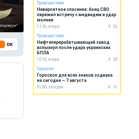
Происшествия
Невероятное спасение: боец СВО
пережил встречу с медведем и удар
молнии
"Шедеврум"
13:36, вчера
0
32
Происшествия
Нефтеперерабатывающий завод
ОК
вспыхнул после удара украинских
БПЛА
12:55, вчера
0
28
Гороскоп
Гороскоп для всех знаков зодиака
на сегодня — 7 августа
01:00, сегодня
0
16
й