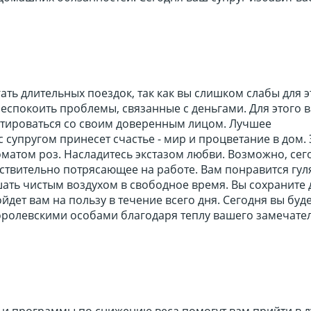
ать длительных поездок, так как вы слишком слабы для э
беспокоить проблемы, связанные с деньгами. Для этого 
ьтироваться со своим доверенным лицом. Лучшее
супругом принесет счастье - мир и процветание в дом. 
матом роз. Насладитесь экстазом любви. Возможно, сег
йствительно потрясающее на работе. Вам понравится гул
ать чистым воздухом в свободное время. Вы сохраните
ойдет вам на пользу в течение всего дня. Сегодня вы буд
королевскими особами благодаря теплу вашего замечате
и программы по снижению веса помогут вам прийти в 