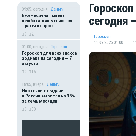
Гороскоп
09:05, сегодня
Деньги
Ежемесячная смена
сегодня 
кешбэка: как меняются
траты и спрос
0
2
Гороскоп
11.09.2025 01:00
1
01:00, сегодня
Гороскоп
Гороскоп для всех знаков
зодиака на сегодня — 7
августа
0
16
18:05, вчера
Деньги
Ипотечные выдачи
в России выросли на 38%
за семь месяцев
0
50