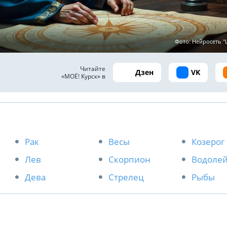
Фото: Нейросеть 
Читайте
Дзен
VK
«МОЁ! Курск» в
Рак
Весы
Козерог
Лев
Скорпион
Водоле
Дева
Стрелец
Рыбы