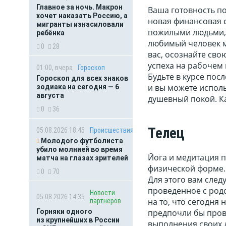
Главное за ночь. Макрон
Ваша готовность по
хочет наказать Россию, а
новая финансовая 
мигранты изнасиловали
пожилыми людьми, 
ребёнка
любимый человек м
0
28
вас, осознайте сво
успеха на рабочем 
01:00, вчера
Гороскоп
Будьте в курсе пос
Гороскоп для всех знаков
и вы можете исполь
зодиака на сегодня — 6
августа
душевный покой. Ка
0
36
Телец
05.08.2026 18:45
Происшествия
Молодого футболиста
убило молнией во время
Йога и медитация п
матча на глазах зрителей
физической форме. 
0
70
Для этого вам след
проведенное с родс
Новости
05.08.2026 14:35
на то, что сегодня 
партнёров
Горняки одного
предпочли бы пров
из крупнейших в России
выполнения своих д