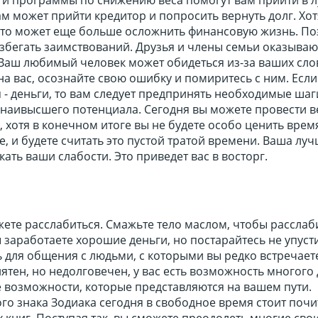
ам может прийти кредитор и попросить вернуть долг. Хот
 это может еще больше осложнить финансовую жизнь. П
збегать заимствований. Друзья и члены семьи оказываю
Ваш любимый человек может обидеться из-за ваших сло
на вас, осознайте свою ошибку и помиритесь с ним. Если
я - деньги, то вам следует предпринять необходимые шаг
 наивысшего потенциала. Сегодня вы можете провести в
, хотя в конечном итоге вы не будете особо ценить врем
, и будете считать это пустой тратой времени. Ваша лу
кать ваши слабости. Это приведет вас в восторг.
жете расслабиться. Смажьте тело маслом, чтобы расслаб
заработаете хорошие деньги, но постарайтесь не упусти
 для общения с людьми, с которыми вы редко встречает
тен, но недолговечен, у вас есть возможность многого 
е возможности, которые представляются на вашем пути.
го знака Зодиака сегодня в свободное время стоит почи
 книг. Поступая так, вы сможете преодолеть многие сво