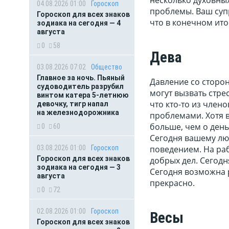
04.08.2026 01:00
Гороскоп
проблемы. Ваш супр
Гороскоп для всех знаков
что в конечном ито
зодиака на сегодня — 4
августа
0
58
Дева
03.08.2026 07:02
Общество
Главное за ночь. Пьяный
Давление со сторо
судоводитель разрубил
могут вызвать стре
винтом катера 5-летнюю
что кто-то из член
девочку, тигр напал
на железнодорожника
проблемами. Хотя в
больше, чем о день
0
60
Сегодня вашему лю
03.08.2026 01:00
Гороскоп
поведением. На раб
Гороскоп для всех знаков
добрых дел. Сегодн
зодиака на сегодня — 3
Сегодня возможна р
августа
прекрасно.
0
72
02.08.2026 01:00
Гороскоп
Весы
Гороскоп для всех знаков