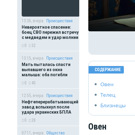
13:36, вчера
Происшествия
Невероятное спасение:
боец СВО пережил встречу
с медведем и удар молнии
0
32
13:15, вчера
Происшествия
Мать пыталась спасти
выпавшего из окна
СОДЕРЖАНИЕ
малыша: оба погибли
0
40
Овен
Телец
12:55, вчера
Происшествия
Нефтеперерабатывающий
Близнецы
завод вспыхнул после
удара украинских БПЛА
0
28
Овен
07:11, вчера
Общество