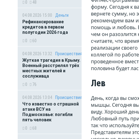
0
48
форму. Сегодня к в
вернете сумму, но
04.08.2026 15:00
Деньги
рекомендуем вам и
Рефинансирование
помощь и любовь. 
кредитов в первом
полугодии 2026 года
чем он разозлится 
считаете, что врем
0
60
реализации своего
04.08.2026 13:32
Происшествия
коллегой по работе
Жуткая трагедия в Крыму.
проведенное вместе
Военный расстрелял трёх
половина будет лас
местных жителей и
сослуживца
Лев
0
76
День, когда вы смо
04.08.2026 13:04
Происшествия
Что известно о страшной
мышцы. Сегодня вы 
атаке ВСУ на
виду. Хороший день
Подмосковье: погибли
Любовный путь прия
пять человек
так что используйт
0
68
Представителям это
несколько духовных