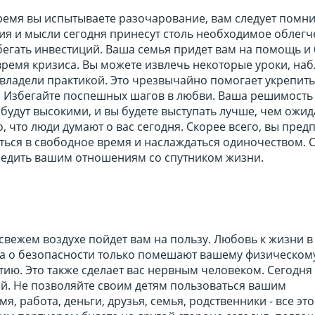
ремя вы испытываете разочарование, вам следует помни
ия и мысли сегодня принесут столь необходимое облегч
бегать инвестиций. Ваша семья придет вам на помощь и 
время кризиса. Вы можете извлечь некоторые уроки, на
овладели практикой. Это чрезвычайно помогает укрепить
е. Избегайте поспешных шагов в любви. Ваша решимость
 будут высокими, и вы будете выступать лучше, чем ожид
о, что люди думают о вас сегодня. Скорее всего, вы пред
аться в свободное время и наслаждаться одиночеством. 
редить вашим отношениям со спутником жизни.
свежем воздухе пойдет вам на пользу. Любовь к жизни в
та о безопасности только помешают вашему физическом
ию. Это также сделает вас нервным человеком. Сегодня 
ий. Не позволяйте своим детям пользоваться вашим
я, работа, деньги, друзья, семья, родственники - все эт