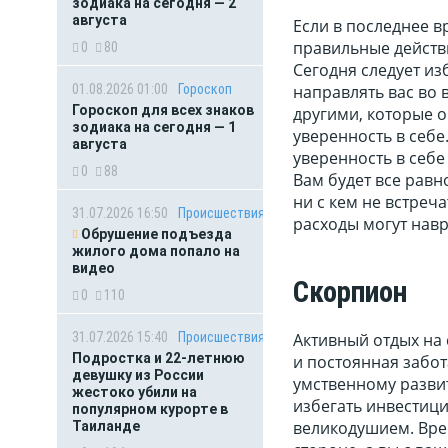
зодиака на сегодня — 2
августа
Если в последнее в
правильные действ
0
80
Сегодня следует из
01.08.2026 01:00
Гороскоп
направлять вас во 
Гороскоп для всех знаков
другими, которые 
зодиака на сегодня — 1
уверенность в себ
августа
уверенность в себе
0
88
Вам будет все равн
ни с кем не встреч
31.07.2026 16:50
Происшествия
расходы могут нав
Обрушение подъезда
жилого дома попало на
видео
Скорпион
0
110
31.07.2026 15:40
Происшествия
Активный отдых на 
Подростка и 22-летнюю
и постоянная забо
девушку из России
умственному развит
жестоко убили на
избегать инвестиц
популярном курорте в
великодушием. Врем
Таиланде