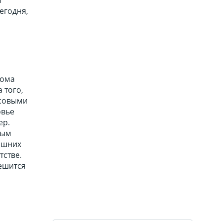
егодня,
дома
 того,
нсовыми
овье
ер.
ным
няшних
тстве.
решится