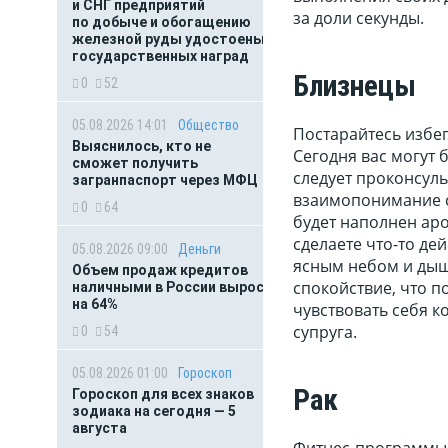
и СНГ предприятий
за доли секунды.
по добыче и обогащению
железной руды удостоены
государственных наград
Близнецы
0
52
05.08.2026 14:01
Общество
Постарайтесь избег
Выяснилось, кто не
Сегодня вас могут 
сможет получить
следует проконсул
загранпаспорт через МФЦ
взаимопонимание с 
0
64
будет наполнен аро
сделаете что-то де
05.08.2026 09:00
Деньги
ясным небом и дыш
Объем продаж кредитов
спокойствие, что п
наличными в России вырос
на 64%
чувствовать себя 
супруга.
0
54
05.08.2026 01:00
Гороскоп
Рак
Гороскоп для всех знаков
зодиака на сегодня — 5
августа
Фитнес-программы 