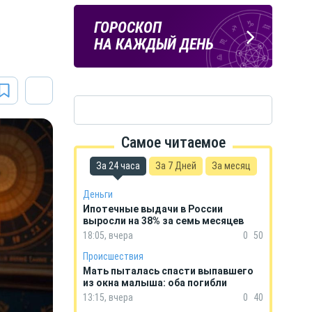
а
ПОГОДА
ГОРОСКОП
В КУРСКЕ
НА КАЖДЫЙ ДЕНЬ
Самое читаемое
За 24 часа
За 7 Дней
За месяц
Деньги
Ипотечные выдачи в России
выросли на 38% за семь месяцев
18:05, вчера
0
50
Происшествия
Мать пыталась спасти выпавшего
из окна малыша: оба погибли
13:15, вчера
0
40