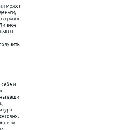
дня может
деньги,
 в группе,
 Личное
дьми и
получить
 себе и
ые
уны ваши
ь,
атура
сегодня,
ждением
ям