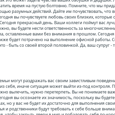
атить время на пустую болтовню. Помните, что мы прид
ощью разумных действий. Дайте им почувствовать, что 
Сегодня вы почувствуете любовь своих близких, которые
. Сегодня прекрасный день. Ваши коллеги поймут вас луч
жно, вы будете нести ответственность за многочисленн
а, оставленные вами без внимания в прошлом. Сегодня
акже будет потрачено на выполнение офисной работы. С
это - быть со своей второй половинкой. Да, ваш супруг - 
емьи могут раздражать вас своим завистливым поведен
из себя, иначе ситуация может выйти из-под контроля. 
ожно вылечить, нужно перетерпеть. Вы не понимаете ва
сегодня вы осознаете их значимость, поскольку вы будете
ах, но у вас не будет их достаточно для выполнения свои
ья и родственники будут требовать к себе больше внима
я, чтобы закрыть двери в мир и побаловать себя по-кор