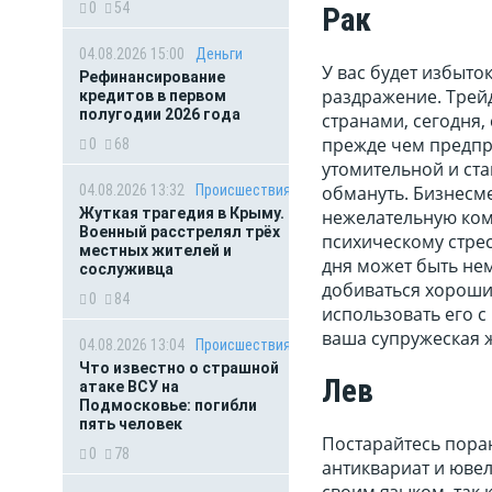
0
54
Рак
04.08.2026 15:00
Деньги
У вас будет избыто
Рефинансирование
раздражение. Тре
кредитов в первом
полугодии 2026 года
странами, сегодня,
прежде чем предпр
0
68
утомительной и ста
04.08.2026 13:32
Происшествия
обмануть. Бизнесме
Жуткая трагедия в Крыму.
нежелательную кома
Военный расстрелял трёх
психическому стрес
местных жителей и
дня может быть не
сослуживца
добиваться хороших
0
84
использовать его с
ваша супружеская ж
04.08.2026 13:04
Происшествия
Что известно о страшной
Лев
атаке ВСУ на
Подмосковье: погибли
пять человек
Постарайтесь поран
0
78
антиквариат и юве
своим языком, так 