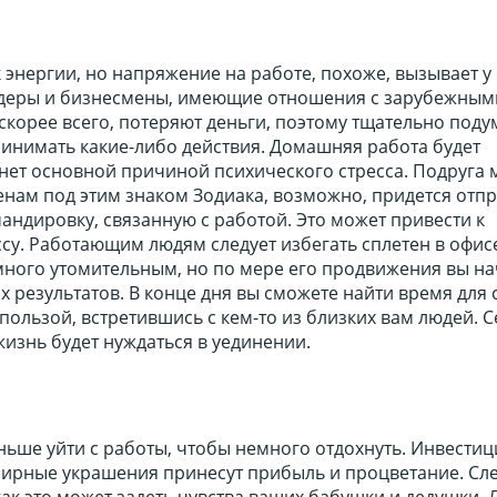
к энергии, но напряжение на работе, похоже, вызывает у
йдеры и бизнесмены, имеющие отношения с зарубежным
 скорее всего, потеряют деньги, поэтому тщательно поду
инимать какие-либо действия. Домашняя работа будет
нет основной причиной психического стресса. Подруга 
нам под этим знаком Зодиака, возможно, придется отпр
ндировку, связанную с работой. Это может привести к
су. Работающим людям следует избегать сплетен в офис
много утомительным, но по мере его продвижения вы на
 результатов. В конце дня вы сможете найти время для 
 пользой, встретившись с кем-то из близких вам людей. 
изнь будет нуждаться в уединении.
ьше уйти с работы, чтобы немного отдохнуть. Инвестиц
лирные украшения принесут прибыль и процветание. Сле
как это может задеть чувства ваших бабушки и дедушки.