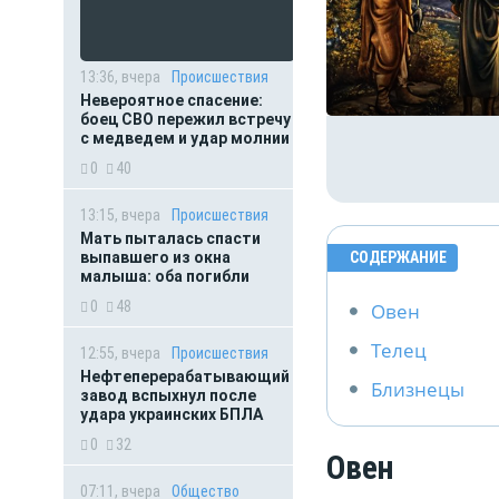
13:36, вчера
Происшествия
Невероятное спасение:
боец СВО пережил встречу
с медведем и удар молнии
0
40
13:15, вчера
Происшествия
Мать пыталась спасти
выпавшего из окна
СОДЕРЖАНИЕ
малыша: оба погибли
0
48
Овен
Телец
12:55, вчера
Происшествия
Нефтеперерабатывающий
Близнецы
завод вспыхнул после
удара украинских БПЛА
0
32
Овен
07:11, вчера
Общество