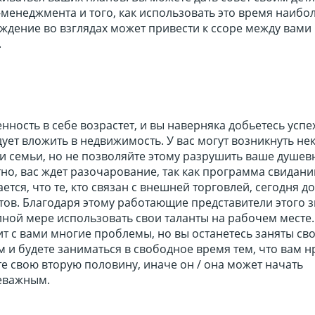
менеджмента и того, как использовать это время наибо
ждение во взглядах может привести к ссоре между вами
.
нность в себе возрастет, и вы наверняка добьетесь успе
ует вложить в недвижимость. У вас могут возникнуть не
и семьи, но не позволяйте этому разрушить ваше душев
но, вас ждет разочарование, так как программа свидан
ется, что те, кто связан с внешней торговлей, сегодня д
ов. Благодаря этому работающие представители этого з
лной мере использовать свои таланты на рабочем месте.
т с вами многие проблемы, но вы останетесь заняты св
и будете заниматься в свободное время тем, что вам н
е свою вторую половину, иначе он / она может начать
неважным.