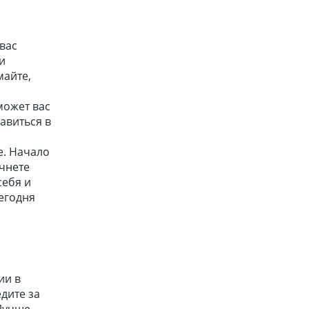
 вас
и
майте,
может вас
авиться в
е. Начало
чнете
себя и
Сегодня
ии в
дите за
 Лучше