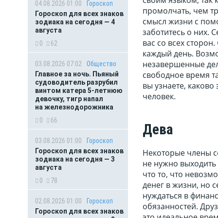
04.08.2026 01:00
Гороскоп
промолчать, чем тр
Гороскоп для всех знаков
смысл жизни с пом
зодиака на сегодня — 4
августа
заботитесь о них. 
вас со всех сторон
0
62
каждый день. Возмо
незавершенные дел
03.08.2026 07:02
Общество
свободное время т
Главное за ночь. Пьяный
судоводитель разрубил
вы узнаете, каково 
винтом катера 5-летнюю
человек.
девочку, тигр напал
на железнодорожника
0
66
Дева
03.08.2026 01:00
Гороскоп
Гороскоп для всех знаков
Некоторые члены с
зодиака на сегодня — 3
не нужно выходить 
августа
что то, что невозм
0
78
денег в жизни, но 
нуждаться в финанс
02.08.2026 01:00
Гороскоп
обязанностей. Друз
Гороскоп для всех знаков
это идеальное врем