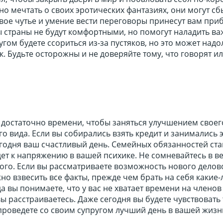
о мечтать о своих эротических фантазиях, они могут сб
вое чутье и умение вести переговоры принесут вам при
ы страны не будут комфортными, но помогут наладить в
угом будете ссориться из-за пустяков, но это может надо
. Будьте осторожны и не доверяйте тому, что говорят и
т достаточно времени, чтобы заняться улучшением своег
о вида. Если вы собирались взять кредит и занимались 
егодня ваш счастливый день. Семейных обязанностей ста
ет к напряжению в вашей психике. Не сомневайтесь в в
ого. Если вы рассматриваете возможность нового делов
жно взвесить все факты, прежде чем брать на себя какие
да вы понимаете, что у вас не хватает времени на члено
вы расстраиваетесь. Даже сегодня вы будете чувствовать 
проведете со своим супругом лучший день в вашей жизн