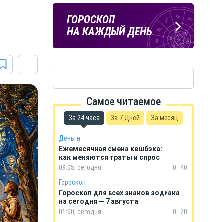
а
ПОГОДА
ГОРОСКОП
В КУРСКЕ
НА КАЖДЫЙ ДЕНЬ
Самое читаемое
За 24 часа
За 7 Дней
За месяц
Деньги
Ежемесячная смена кешбэка:
как меняются траты и спрос
09:05, сегодня
0
40
Гороскоп
Гороскоп для всех знаков зодиака
на сегодня — 7 августа
01:00, сегодня
0
20