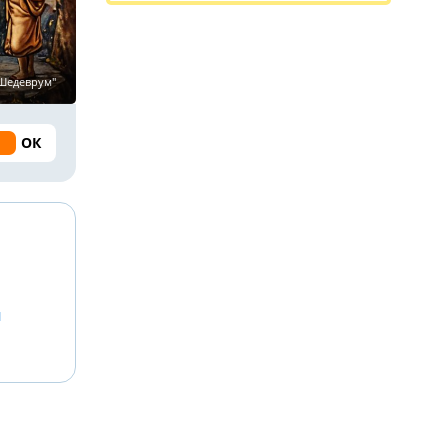
"Шедеврум"
ОК
й