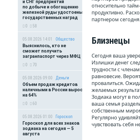
и СНГ предприятий
относительно тайм-
по добыче и обогащению
продуктивно. Расхо
железной руды удостоены
государственных наград
партнером сегодня
0
58
Близнецы
05.08.2026 14:01
Общество
Выяснилось, кто не
сможет получить
Сегодня ваша увере
загранпаспорт через МФЦ
Излишки денег след
0
70
трудности с членам
равновесие. Вероят
05.08.2026 09:00
Деньги
провалиться. Ожида
Объем продаж кредитов
желаемых результат
наличными в России вырос
на 64%
Зодиака могут в по
ваша семья раздели
0
60
собственным миром 
05.08.2026 01:00
Гороскоп
Регулярно удивляйт
Гороскоп для всех знаков
чувствовать себя 
зодиака на сегодня — 5
августа