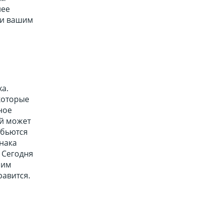
лее
 и вашим
ха.
которые
ное
ий может
обьются
нака
 Сегодня
оим
равится.