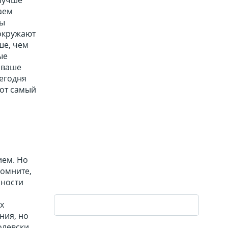
аем
вы
 окружают
ше, чем
ые
 ваше
егодня
тот самый
ием. Но
Помните,
жности
х
ния, но
олевски.