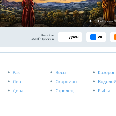
Фото: Нейросеть 
Читайте
Дзен
VK
«МОЁ! Курск» в
Рак
Весы
Козерог
Лев
Скорпион
Водоле
Дева
Стрелец
Рыбы