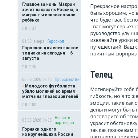
Главное за ночь. Макрон
Прекрасное настро
хочет наказать Россию, а
быть хорошим, но в
мигранты изнасиловали
что будет вас беспо
ребёнка
- вас могут серьез
0
34
руководство улучш
извлекайте уроки и
01:00, вчера
Гороскоп
путешествий. Ваш с
Гороскоп для всех знаков
приятный сюрприз 
зодиака на сегодня — 6
августа
0
40
Телец
05.08.2026 18:45
Происшествия
Молодого футболиста
Мотивируйте себя 
убило молнией во время
гибкость, но в то 
матча на глазах зрителей
эмоции, такие как 
0
80
деньги могут быть 
поговорите об этом
Новости
05.08.2026 14:35
украсит обстановку
партнёров
Горняки одного
так как позже вам 
из крупнейших в России
партнеров придерж