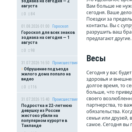
зодиака на сегодня — 2
Вам больше не нужн
августа
сегодня. Ваше дело
0
84
Поездки за предел
контакты. Вы с супр
01.08.2026 01:00
Гороскоп
разрушить ваш брак
Гороскоп для всех знаков
зодиака на сегодня — 1
предлагают другие.
августа
0
98
Весы
31.07.2026 16:50
Происшествия
Обрушение подъезда
Сегодня у вас буде
жилого дома попало на
здоровья и внешнег
видео
долгое время, то с
0
116
больше, что привед
своего возлюбленн
31.07.2026 15:40
Происшествия
партнерства, то ва
Подростка и 22-летнюю
девушку из России
обязательства. Ког
жестоко убили на
семьи или друзей, 
популярном курорте в
самое. Сегодня вы 
Таиланде