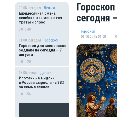
Гороскоп
09:05, сегодня
Деньги
Ежемесячная смена
сегодня 
кешбэка: как меняются
траты и спрос
0
40
Гороскоп
06.10.2025 01:00
2
01:00, сегодня
Гороскоп
Гороскоп для всех знаков
зодиака на сегодня — 7
августа
0
20
18:05, вчера
Деньги
Ипотечные выдачи
в России выросли на 38%
за семь месяцев
0
56