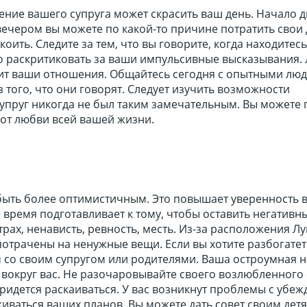
ение вашего супруга может скрасить ваш день. Начало 
ечером вы можете по какой-то причине потратить свои 
коить. Следите за тем, что вы говорите, когда находитесь
но раскритиковать за ваши импульсивные высказывания.
ит ваши отношения. Общайтесь сегодня с опытными лю
з того, что они говорят. Следует изучить возможности
упруг никогда не был таким замечательным. Вы можете 
от любви всей вашей жизни.
быть более оптимистичным. Это повышает уверенность в
же время подготавливает к тому, чтобы оставить негативн
страх, ненависть, ревность, месть. Из-за расположения Л
потрачены на ненужные вещи. Если вы хотите разбогатет
 со своим супругом или родителями. Ваша остроумная н
 вокруг вас. Не разочаровывайте своего возлюбленного 
придется раскаиваться. У вас возникнут проблемы с убе
иваться ваших планов. Вы можете дать совет своим дет