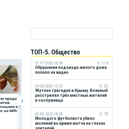
-
ТОП-5. Общество
31.07.2026 16:50
0
114
Обрушение подъезда жилого дома
попало на видео
04.08.2026 13:32
0
82
Жуткая трагедия в Крыму. Военный
расстрелял трёх местных жителей
ем продаж
Рефинансирование
ВТБ предоставит 
и сослуживца
дитов
кредитов в первом
млрд рублей
ичными в России
полугодии 2026 года
на строительство
с на 64%
складских
05.08.2026 18:45
0
78
комплексов
Молодого футболиста убило
молнией во время матча на глазах
зрителей