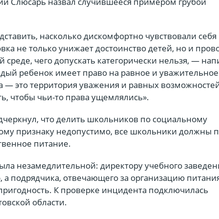
ий Слюсарь назвал случившееся примером грубой
ставить, насколько дискомфортно чувствовали себя 
ка не только унижает достоинство детей, но и пров
 среде, чего допускать категорически нельзя, — нап
ждый ребенок имеет право на равное и уважительное
 — это территория уважения и равных возможносте
ть, чтобы чьи-то права ущемлялись».
черкнул, что делить школьников по социальному
му признаку недопустимо, все школьники должны п
твенное питание.
была незамедлительной: директору учебного заведен
 а подрядчика, отвечающего за организацию питания
пригодность. К проверке инцидента подключилась
товской области.