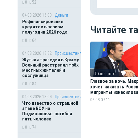
0
52
04.08.2026 15:00
Деньги
Рефинансирование
Читайте т
кредитов в первом
полугодии 2026 года
0
64
04.08.2026 13:32
Происшествия
Жуткая трагедия в Крыму.
Военный расстрелял трёх
местных жителей и
Общество
сослуживца
Главное за ночь. Мак
0
84
хочет наказать Росси
мигранты изнасилов
04.08.2026 13:04
Происшествия
ребёнка
06.08 07:11
Что известно о страшной
атаке ВСУ на
Подмосковье: погибли
пять человек
0
74