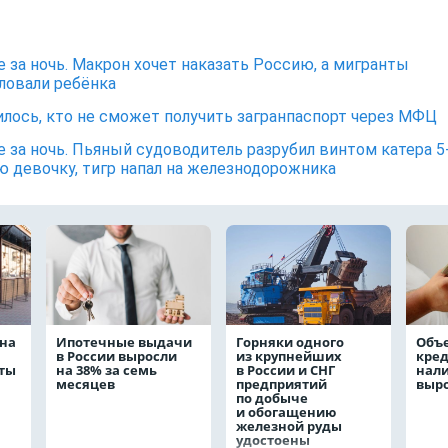
е за ночь. Макрон хочет наказать Россию, а мигранты
ловали ребёнка
лось, кто не сможет получить загранпаспорт через МФЦ
е за ночь. Пьяный судоводитель разрубил винтом катера 5
 девочку, тигр напал на железнодорожника
на
Ипотечные выдачи
Горняки одного
Объ
в России выросли
из крупнейших
кре
аты
на 38% за семь
в России и СНГ
нал
месяцев
предприятий
выро
по добыче
и обогащению
железной руды
удостоены