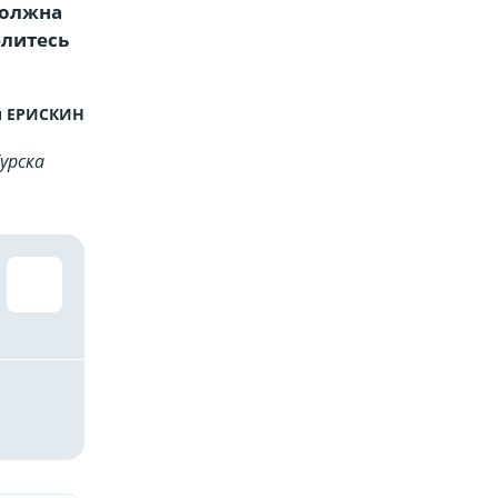
должна
елитесь
 ЕРИСКИН
урска