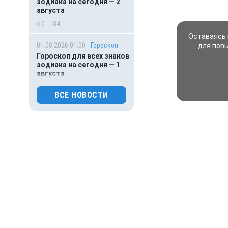
зодиака на сегодня — 2
августа
0
84
Оставаясь 
01.08.2026 01:00
Гороскоп
для пов
Гороскоп для всех знаков
зодиака на сегодня — 1
августа
0
94
ВСЕ НОВОСТИ
31.07.2026 16:50
Происшествия
Обрушение подъезда
жилого дома попало на
видео
0
114
31.07.2026 15:40
Происшествия
Подростка и 22-летнюю
девушку из России
жестоко убили на
популярном курорте в
Таиланде