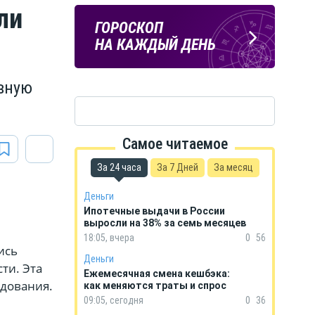
ли
ПОГОДА
ГОРОСКОП
В КУРСКЕ
НА КАЖДЫЙ ДЕНЬ
вную
Самое читаемое
За 24 часа
За 7 Дней
За месяц
Деньги
Ипотечные выдачи в России
выросли на 38% за семь месяцев
18:05, вчера
0
56
ись
Деньги
ти. Эта
Ежемесячная смена кешбэка:
одования.
как меняются траты и спрос
09:05, сегодня
0
36