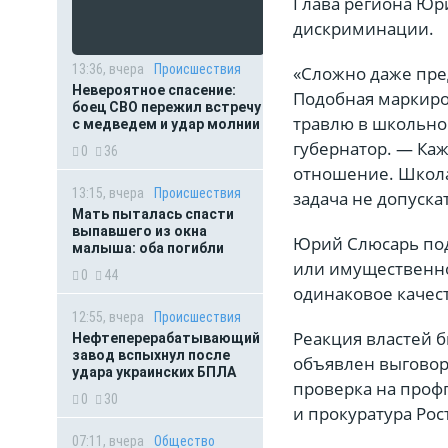
Глава региона Юр
дискриминации.
13:36, вчера
Происшествия
«Сложно даже пред
Невероятное спасение:
Подобная маркиров
боец СВО пережил встречу
травлю в школьной
с медведем и удар молнии
губернатор. — Ка
0
36
отношение. Школа
13:15, вчера
Происшествия
задача не допуска
Мать пыталась спасти
выпавшего из окна
Юрий Слюсарь под
малыша: оба погибли
или имущественно
0
44
одинаковое качес
12:55, вчера
Происшествия
Реакция властей 
Нефтеперерабатывающий
завод вспыхнул после
объявлен выговор,
удара украинских БПЛА
проверка на проф
0
30
и прокуратура Рос
07:11, вчера
Общество