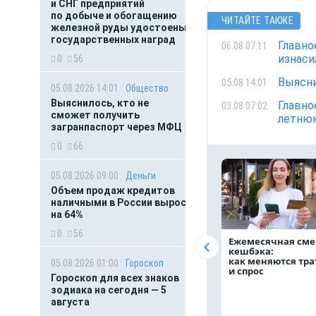
и СНГ предприятий
по добыче и обогащению
ЧИТАЙТЕ ТАКЖЕ
железной руды удостоены
государственных наград
Главно
06.08 07:11
изнаси
0
56
Выясни
05.08 14:01
05.08.2026 14:01
Общество
Выяснилось, кто не
Главно
03.08 07:02
сможет получить
летнюю
загранпаспорт через МФЦ
0
66
05.08.2026 09:00
Деньги
Объем продаж кредитов
наличными в России вырос
на 64%
0
56
Ежемесячная сме
кешбэка:
как меняются тр
05.08.2026 01:00
Гороскоп
и спрос
Гороскоп для всех знаков
зодиака на сегодня — 5
августа