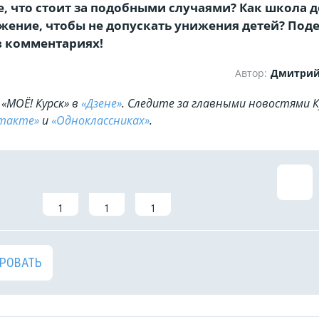
те, что стоит за подобными случаями? Как школа 
жение, чтобы не допускать унижения детей? Под
в комментариях!
Автор:
Дмитрий
«МОЁ! Курск» в
«Дзене»
. Cледите за главными новостями К
такте»
и
«Одноклассниках»
.
1
1
1
РОВАТЬ