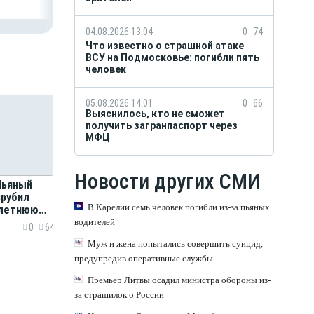
04.08.2026 13:04
0
74
Что известно о страшной атаке
ВСУ на Подмосковье: погибли пять
человек
05.08.2026 14:01
0
66
Выяснилось, кто не сможет
получить загранпаспорт через
МФЦ
Новости других СМИ
 Пьяный
зрубил
В Карелии семь человек погибли из-за пьяных
-летнюю
ал
водителей
0
64
ника
Муж и жена попытались совершить суицид,
предупредив оперативные службы
Премьер Литвы осадил министра обороны из-
за страшилок о России