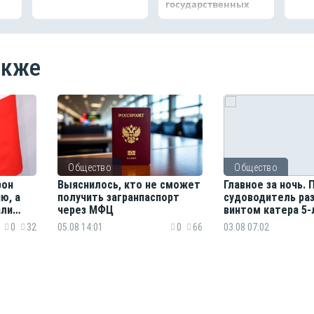
государственных
наград
акже
Общество
Общество
рон
Выяснилось, кто не сможет
Главное за ночь.
ю, а
получить загранпаспорт
судоводитель ра
али
через МФЦ
винтом катера 5
девочку, тигр нап
0
32
05.08 14:01
0
66
03.08 07:02
на железнодорож