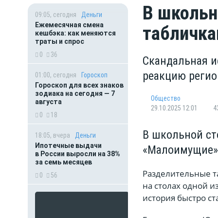
В школьн
09:05, сегодня
Деньги
Ежемесячная смена
табличка
кешбэка: как меняются
траты и спрос
0
36
Скандальная и
реакцию регио
01:00, сегодня
Гороскоп
Гороскоп для всех знаков
зодиака на сегодня — 7
Общество
августа
29.10.2025 12:01
4
0
18
В школьной ст
18:05, вчера
Деньги
Ипотечные выдачи
«Малоимущие»
в России выросли на 38%
за семь месяцев
Разделительные т
0
56
на столах одной и
история быстро с