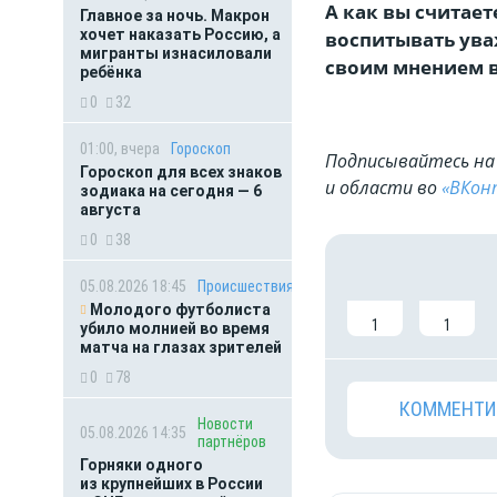
А как вы считае
Главное за ночь. Макрон
хочет наказать Россию, а
воспитывать ува
мигранты изнасиловали
своим мнением 
ребёнка
0
32
01:00, вчера
Гороскоп
Подписывайтесь на 
Гороскоп для всех знаков
и области во
«ВКон
зодиака на сегодня — 6
августа
0
38
05.08.2026 18:45
Происшествия
Молодого футболиста
1
1
убило молнией во время
матча на глазах зрителей
0
78
КОММЕНТИ
Новости
05.08.2026 14:35
партнёров
Горняки одного
из крупнейших в России